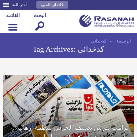
الألتحاق بالمعهد
أختر اللغة
البحث
القائمه
الرئيسية
←
كدخدائي
كدخدائي
Tag Archives:
ترامب يدرس تصنيف الحرس منظمة إرهابية..
واحتجاجات عمالية في 8 مدن إيرانية