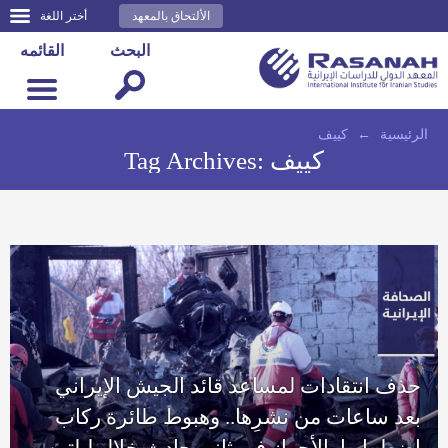
الألتحاق بالمعهد
أختر اللغة
البحث
القائمه
الرئيسية
←
كييف
كييف
Tag Archives:
حذف انتقادات لمساعد قائد الجيش الإيراني
بعد ساعات من نشرِها.. وهبوط طائرة ركاب
اضطراريا بالأحواز في ثاني حادث خلال ليلتين