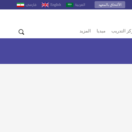
الألتحاق بالمعهد
English
العربية
فارسى
كز التدريب
ميديا
المزيد