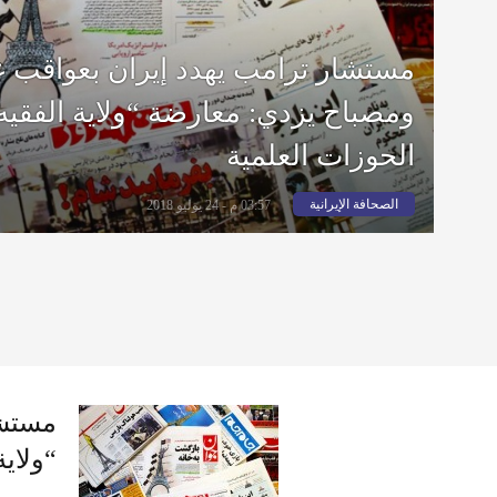
مستشار ترامب يهدد إيران بعواقب غ
ومصباح يزدي: معارضة “ولاية الفقيه”
الحوزات العلمية
الصحافة الإيرانية
03:57 م - 24 يوليو 2018
مستشا
“ولاية