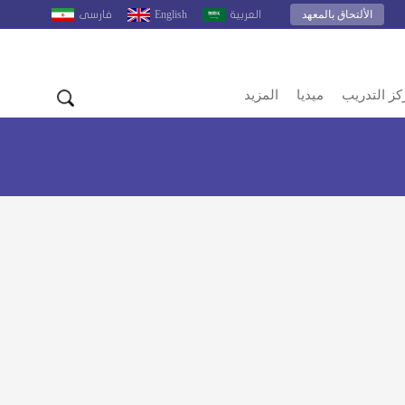
الألتحاق بالمعهد
English
العربية
فارسى
كز التدريب
ميديا
المزيد