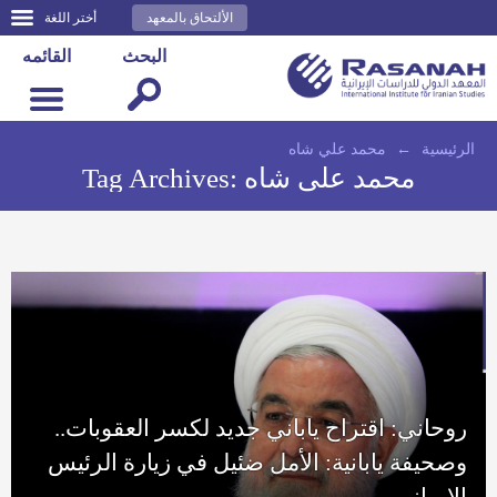
الألتحاق بالمعهد
أختر اللغة
البحث
القائمه
الرئيسية
←
محمد علي شاه
محمد علي شاه
Tag Archives:
روحاني: اقتراح ياباني جديد لكسر العقوبات..
وصحيفة يابانية: الأمل ضئيل في زيارة الرئيس
الإيراني