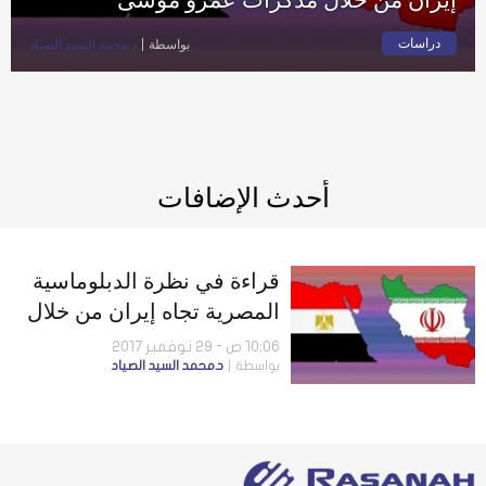
دراسات
بواسطة
د.محمد السيد الصياد
أحدث الإضافات
قراءة في نظرة الدبلوماسية
المصرية تجاه إيران من خلال
مذكرات عمرو موسى
10:06 ص - 29 نوفمبر 2017
بواسطة
د.محمد السيد الصياد