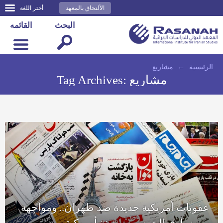
الألتحاق بالمعهد
أختر اللغة
البحث
القائمه
الرئيسية
←
مشاريع
مشاريع
Tag Archives:
عقوبات أمريكية جديدة ضد طهران.. ومواجهة
بين زوارق الحرس وسفينة أمريكية