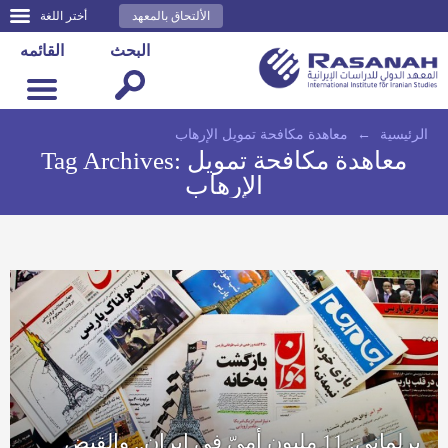
الألتحاق بالمعهد
أختر اللغة
البحث
القائمه
الرئيسية
←
معاهدة مكافحة تمويل الإرهاب
معاهدة مكافحة تمويل
Tag Archives:
الإرهاب
برلماني: 11 مليون أميّ في إيران.. والقبض