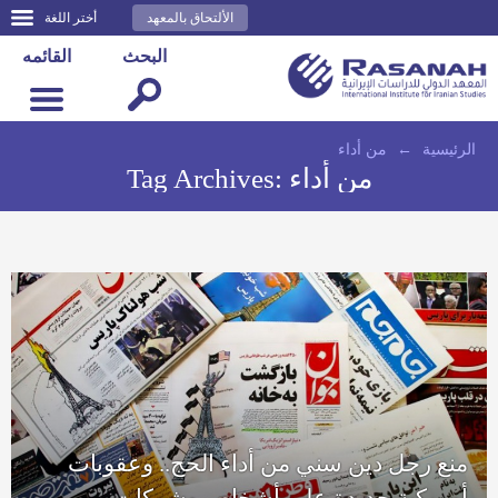
الألتحاق بالمعهد
أختر اللغة
البحث
القائمه
الرئيسية
←
من أداء
من أداء
Tag Archives:
منع رجل دين سني من أداء الحج.. وعقوبات
أمريكية جديدة على أشخاص وشركات