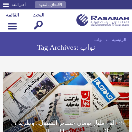
الألتحاق بالمعهد
أختر اللغة
البحث
القائمه
الرئيسية
←
نواب
نواب
Tag Archives:
35 ألف مليار تومان خسائر السيول.. وظريف
يقيم مأدُبة لنواب عارضوا استقالته