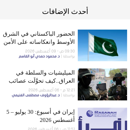
أحدث الإضافات
الحضور الباكستاني في الشرق
الأوسط وانعكاساته على الأمن
الإقليمي
09:30 ص - 09 أغسطس 2026
بواسطة
د. محمود حمدي أبو القاسم
الميليشيات والسلطة في
العراق..كيف تحوَّلَت عصائب
أهل الحق إلى لاعب سياسي
12:21 م - 06 أغسطس 2026
بواسطة
د. عبدالرؤوف مصطفى الغنيمي
مؤثر؟
إيران في أسبوع: 30 يوليو – 5
أغسطس 2026
11:51 ص - 06 أغسطس 2026