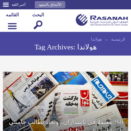
الألتحاق بالمعهد
أختر اللغة
البحث
القائمه
الرئيسية
←
هولاندا
هولاندا
Tag Archives:
360 معتقلا في باسداران.. ونجاد يطالب خامنئي
بانتخابات رئاسية عاجلة