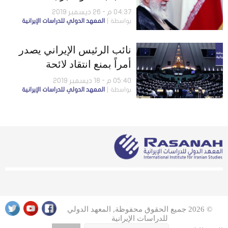
الجنائية الدولية.. ومطهري:
04:37 م - 26 ديسمبر 2019
بواسطة
المعهد الدولي للدراسات الإيرانية
المرشد يعارض استجواب وزير
الداخلية في البرلمان
نائب الرئيس الإيراني يصدر
أمراً بمنع انتقاد لائحة
الموازنة.. ونوّاب بالبرلمان:
05:40 م - 18 ديسمبر 2019
بواسطة
المعهد الدولي للدراسات الإيرانية
هناك شُبهات في قتل
المحتجِّين ويجب محاكمة
القتلة
© 2026 جميع الحقوق محفوظة, المعهد الدولي
للدراسات الإيرانية