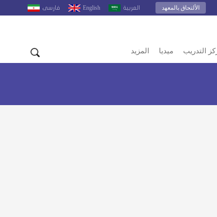
الألتحاق بالمعهد
English
العربية
فارسى
كز التدريب
ميديا
المزيد