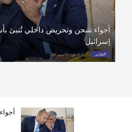
أجواء شحن وتحريض داخلي تُنبئ ب
إسرائيل
التقارير
10:46 ص - 07 يونيو 2021
أجواء