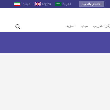
الألتحاق بالمعهد
English
العربية
فارسى
كز التدريب
ميديا
المزيد