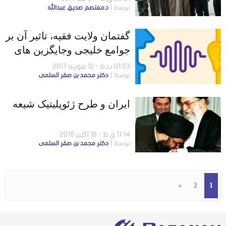
توسط
د.معتصم صديق عبدالله
سپاه پاسداران و ارتش در
ساختار حکومت ایران)
گفتمان ولایت فقیه، تاثیر آن بر
جوامع خلیجی وجایگزین های
پیشنهادی
01:53 ب.ظ - 12 فوریه 2017
توسط
دكتر محمد بن صقر السلمى
ایران و طرح ژئوپلیتیک شیعه
11:14 ق.ظ - 16 اکتبر 2016
توسط
دكتر محمد بن صقر السلمى
»
2
1