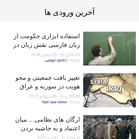
آخرین ورودی ها
استفاده ابزاری حکومت از
زبان فارسی نقش زبان در
صدور فرهنگ و انقلاب
09:23 ق.ظ - 25 مارس 2018
توسط
د.احمد موسی
تغییر بافت جمعیتی و محو
هویت در سوریه و عراق
03:28 ب.ظ - 26 جولای 2017
توسط
محمد سيد صياد
ارگان های نظامی… ميان
اعتماد و به حاشیه بردن
(بررسی مقایسه ای میان
09:31 ق.ظ - 21 مه 2017