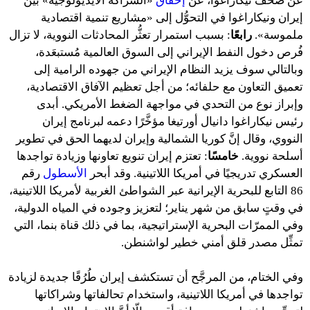
عن صحف نيكاراغوا، عن
إخفاق
«الشراكة الأيديولوجية» بين
إيران ونيكاراغوا في التحوُّل إلى «مشاريع تنمية اقتصادية
ملموسة».
رابعًا
: بسبب استمرار تعثُّر المحادثات النووية، لا تزال
فُرص دخول النفط الإيراني إلى السوق العالمية مُستبعَدة،
وبالتالي سوف يزيد النظام الإيراني من جهوده الرامية إلى
تعميق التعاون مع حلفائه؛ من أجل تعظيم الآفاق الاقتصادية،
وإبراز نوع من التحدي في مواجهة الضغط الأمريكي. أبدى
رئيس نيكاراغوا دانيال أورتيغا مؤخَّرًا دعمه لبرنامج إيران
النووي، وقال إنَّ كوريا الشمالية وإيران لديهما الحق في تطوير
أسلحة نووية.
خامسًا
: تعتزم إيران تنويع تعاونها وزيادة تواجدها
العسكري تدريجيًا في أمريكا اللاتينية. وقد أبحر
الأسطول
رقم
86 التابع للبحرية الإيرانية عبر الشواطئ الغربية لأمريكا اللاتينية،
في وقتٍ سابق من شهر يناير؛ لتعزيز وجوده في المياه الدولية،
وفي الممرّات البحرية الإستراتيجية، بما في ذلك قناة بنما، التي
تمثِّل مصدر قلق أمني خطير لواشنطن.
وفي الختام، من المرجَّح أن تستكشف إيران طُرُقًا جديدة لزيادة
تواجدها في أمريكا اللاتينية، واستخدام تحالفاتها وشراكاتها