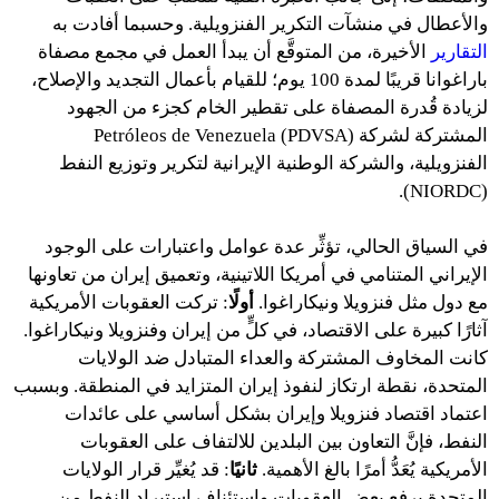
والأعطال في منشآت التكرير الفنزويلية. وحسبما أفادت به
التقارير
الأخيرة، من المتوقَّع أن يبدأ العمل في مجمع مصفاة
باراغوانا قريبًا لمدة 100 يوم؛ للقيام بأعمال التجديد والإصلاح،
لزيادة قُدرة المصفاة على تقطير الخام كجزء من الجهود
المشتركة لشركة Petróleos de Venezuela (PDVSA)
الفنزويلية، والشركة الوطنية الإيرانية لتكرير وتوزيع النفط
(NIORDC).
في السياق الحالي، تؤثِّر عدة عوامل واعتبارات على الوجود
الإيراني المتنامي في أمريكا اللاتينية، وتعميق إيران من تعاونها
مع دول مثل فنزويلا ونيكاراغوا.
أولًا
: تركت العقوبات الأمريكية
آثارًا كبيرة على الاقتصاد، في كلٍّ من إيران وفنزويلا ونيكاراغوا.
كانت المخاوف المشتركة والعداء المتبادل ضد الولايات
المتحدة، نقطة ارتكاز لنفوذ إيران المتزايد في المنطقة. وبسبب
اعتماد اقتصاد فنزويلا وإيران بشكل أساسي على عائدات
النفط، فإنَّ التعاون بين البلدين للالتفاف على العقوبات
الأمريكية يُعَدُّ أمرًا بالغ الأهمية.
ثانيًا
: قد يُغيِّر قرار الولايات
المتحدة برفع بعض العقوبات واستئناف استيراد النفط من