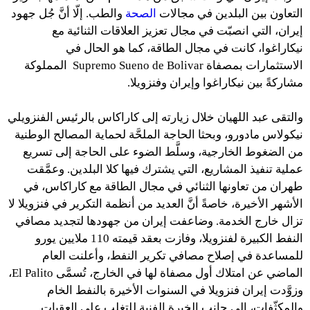
التعاون بين البلدين في مجالات
الصحة
والطب. إلّا أنَّ جُل جهود
إيران، التي انصبّت في مجال تعزيز العلاقات الثنائية مع
نيكاراغوا، كانت في مجال الطاقة، كما هو الحال في
الاستثمارات بمصفاة Supremo Sueno de Bolivar المملوكة
مشاركةً بين نيكاراغوا وإيران وفنزويلا.
والتقى عبد اللهيان خلال زيارته إلى كاراكاس بالرئيس الفنزويلي
نيكولاس مادورو، وبحثا الحاجة الملحَّة لحماية المصالح الوطنية
من الضغوط الخارجية، وسلَّط الضوء على الحاجة إلى تسريع
عملية تنفيذ المشاريع، التي يشترك فيها كلا البلدين. وعمَّقت
طهران من تعاونها الثنائي في مجال الطاقة مع كاراكاس، في
الأشهر الأخيرة، خاصةً أنَّ العديد من أنظمة التكرير في فنزويلا لا
تزال خارج الخدمة. وضاعفت إيران من جهودها لتجديد مصافي
النفط الكبيرة لفنزويلا، وفازت بعقد قيمته 110 ملايين يورو
للمساعدة في إصلاح مصافي تكرير النفط، وأعلنت العام
الماضي عن امتلاك أول مصفاة لها في الخارج، تُسمَّى El Palito،
وزوَّدت إيران فنزويلا في السنوات الأخيرة بالنفط الخام
والمكثّفات، إلى جانب الخبرة الفنية للتغلب على العقبات