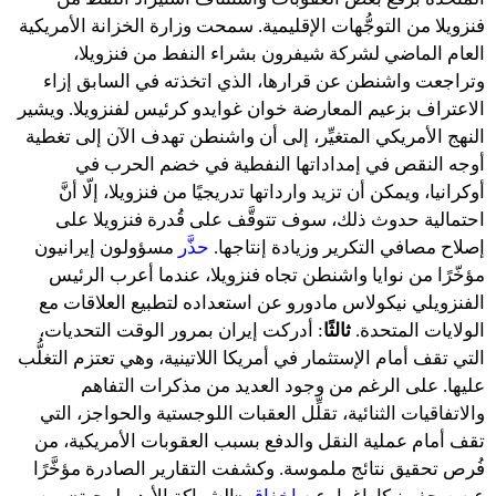
فنزويلا من التوجُّهات الإقليمية. سمحت وزارة الخزانة الأمريكية
العام الماضي لشركة شيفرون بشراء النفط من فنزويلا،
وتراجعت واشنطن عن قرارها، الذي اتخذته في السابق إزاء
الاعتراف بزعيم المعارضة خوان غوايدو كرئيس لفنزويلا. ويشير
النهج الأمريكي المتغيِّر، إلى أن واشنطن تهدف الآن إلى تغطية
أوجه النقص في إمداداتها النفطية في خضم الحرب في
أوكرانيا، ويمكن أن تزيد وارداتها تدريجيًا من فنزويلا، إلّا أنَّ
احتمالية حدوث ذلك، سوف تتوقَّف على قُدرة فنزويلا على
إصلاح مصافي التكرير وزيادة إنتاجها.
حذَّر
مسؤولون إيرانيون
مؤخّرًا من نوايا واشنطن تجاه فنزويلا، عندما أعرب الرئيس
الفنزويلي نيكولاس مادورو عن استعداده لتطبيع العلاقات مع
الولايات المتحدة.
ثالثًا
: أدركت إيران بمرور الوقت التحديات،
التي تقف أمام الإستثمار في أمريكا اللاتينية، وهي تعتزم التغلُّب
عليها. على الرغم من وجود العديد من مذكرات التفاهم
والاتفاقيات الثنائية، تقلِّل العقبات اللوجستية والحواجز، التي
تقف أمام عملية النقل والدفع بسبب العقوبات الأمريكية، من
فُرص تحقيق نتائج ملموسة. وكشفت التقارير الصادرة مؤخَّرًا