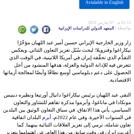
Avialable in English
01:11 م - 07 مارس 2023
بواسطة
المعهد الدولي للدراسات الإيرانية
زار وزير الخارجية الإيراني حسين أمير عبد اللهيان مؤخّرًا
نيكاراغوا وفنزويلا؛ لبحث سُبُل تعزيز التعاون الثنائي. ويعكس
التقدُّم الذي تحقِّقه إيران في أمريكا اللاتينية، في الوقت الذي
تتعرض فيه للإدانة الدولية والعزلة، هدفها المنشود من أجل
الحصول على دعم دبلوماسي أوسع نطاقًا وأيضًا لمعالجة أزماتها
الاقتصادية.
التقى عبد اللهيان برئيس نيكاراغوا دانيال أورتيغا ونظيره دينيس
مونكادا في ماناغوا، وأبرموا مذكرة تفاهم للتشاور والتعاون
السياسي. يأتي هذا الاتفاق، في سياق التعاون الوثيق بين البلدين
في السنوات الأخيرة. وفي عام 2022م،
أبرم
البلدان اتفاقية
تعاون شاملة، ترمي إلى تعزيز العلاقات الثنائية بينهما. كما
أعربت إيران في وقت سابق من هذا العام، عن اهتمامها بتعزيز