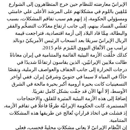
الإيرانيّ معارضته للنظام حين خرج المتظاهرون إلى الشوارع
مُلقِين باللوم في مشكلاتهم على المرشد الأعلى علي خامنئي
ومسؤولي الحكومة، إذ إنهم هم سبب تفاقم المشكلات، بسبب
تَفشِّي الفساد بينهم، إلى جانب ارتفاع معدَّلات التضخُّم والفقر
والبطالة، مِمَّا قاد البلاد إلى أزمة اقتصادية، فتراجعت قيمة
الريال الإيرانيّ سريعًا بعد انسحاب الرئيس الأمريكيّ دونالد
ترامب من الاتِّفاق النووي المُبرَم عام 2015.
كذلك خلَّفَت الأزمة البيئية القائمة والمتنامية في إيران معاناةً
طالت ملايين الإيرانيّين، الذين يقاسون ارتفاعًا شديدًا في
درجات الحرارة إلى جانب الجفاف والعواصف الرملية، ونقصًا
حادًّا في المياه لا سيما في جنوبيّ وشرقيّ إيران. ففي أواخر
التسعينيات كانت بحيرة أرومية أكبر بحيرة مالحة في الشرق
الأوسط، إلا أنها الآن قد جفّت بشكل كامل تقريبًا.
إضافةً إلى هذه الأزمة البيئية المثيرة للقلق، والاحتجاجات
المستمرة، كانت الحكومة الإيرانيَّة طرفًا فاعلًا في تفاقم الأزمة،
إذ فشلت في اتخاذ قراراتٍ تُعالج عن طريقها هذه المشكلات
المتنامية.
إن النِّظام الإيرانيّ لا يعاني مشكلاتٍ محليةً فحسب، فعلى