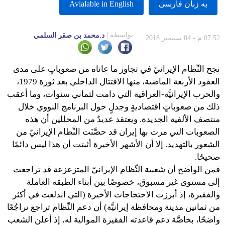
به زبان فارسى
Avialable in English
بواسطة
د.محمد بن صقر السلمي
07:52 م - 04 سبتمبر 2018
نجح النِّظام الإيرانيّ في تجاوز ما عاناه من صعوباتٍ على مدى
العقود الأربعة الماضية، منها الاقتتال الداخلي بعد ثورة 1979،
والحرب الإيرانيَّة-العراقية التي دامت لثماني سنوات، وما أعقب
ذلك من صعوباتٍ اقتصاديةٍ وجدلٍ حول البرنامج النووي خلال
منتصف الألفية الجديدة. ويعتقد عديدٌ من المحللين أن هذه
الصعوبات التي مرت بها إيران قد حصَّنَت النِّظام الإيرانيّ من
الشعور بالتهديد. إلا أن الأشهر الأخيرة أثبتت أن هذا ليس دائمًا
صحيحًا.
فمن الواضح أن شعبية النِّظام الإيرانيّ المتزعزعة قد تراجعت
إلى مستوى غير مسبوق، خصوصًا بين أبناء الطبقة العاملة
والفقيرة، إذ أبرزت الاحتجاجات الأخيرة (التي اندلعت في أكثر
من ثمانين مدينة ومحافظة إيرانيَّة) أن دعم النِّظام تراجع تراجُعًا
واضحًا، بخاصَّة دعم قاعدته الفقيرة الموالية له، إذ أعلن الشعب