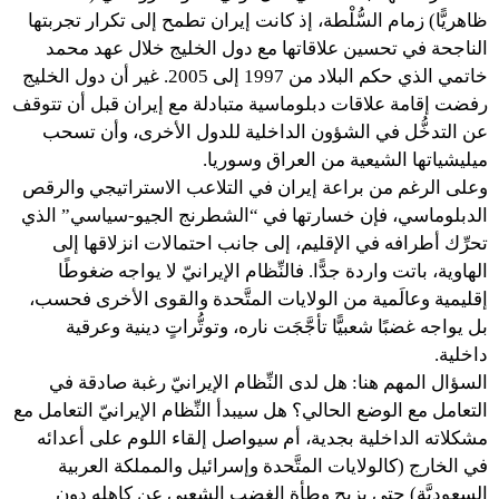
ظاهريًّا) زمام السُّلْطة، إذ كانت إيران تطمح إلى تكرار تجربتها
الناجحة في تحسين علاقاتها مع دول الخليج خلال عهد محمد
خاتمي الذي حكم البلاد من 1997 إلى 2005. غير أن دول الخليج
رفضت إقامة علاقات دبلوماسية متبادلة مع إيران قبل أن تتوقف
عن التدخُّل في الشؤون الداخلية للدول الأخرى، وأن تسحب
ميليشياتها الشيعية من العراق وسوريا.
وعلى الرغم من براعة إيران في التلاعب الاستراتيجي والرقص
الدبلوماسي، فإن خسارتها في “الشطرنج الجيو-سياسي” الذي
تحرِّك أطرافه في الإقليم، إلى جانب احتمالات انزلاقها إلى
الهاوية، باتت واردة جدًّا. فالنِّظام الإيرانيّ لا يواجه ضغوطًا
إقليمية وعالَمية من الولايات المتَّحدة والقوى الأخرى فحسب،
بل يواجه غضبًا شعبيًّا تأجَّجَت ناره، وتوتُّراتٍ دينية وعرقية
داخلية.
السؤال المهم هنا: هل لدى النِّظام الإيرانيّ رغبة صادقة في
التعامل مع الوضع الحالي؟ هل سيبدأ النِّظام الإيرانيّ التعامل مع
مشكلاته الداخلية بجدية، أم سيواصل إلقاء اللوم على أعدائه
في الخارج (كالولايات المتَّحدة وإسرائيل والمملكة العربية
السعوديَّة) حتى يزيح وطأة الغضب الشعبي عن كاهله دون