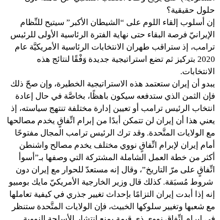
حلول حقيقية؟
إن أسلوب إلقاء اللوم على “الشيطان الأكبر” سيتيح للنِّظام
الإيرانيّ فرصة البقاء حتى نهاية الفترة الرئاسية الأولى للرئيس
ترامب، إذ ستراقب طهران الانتخابات الرئاسية الأمريكيَّة عام
2020 بتركيز ثم تضع استراتيجية جديدة وَفْقًا لنتائج هذه
الانتخابات.
يبدو أن إيران ستعتمد هذه الاستراتيجية الخطيرة، وإن صحّ ذلك
فإن الثمن الذي ستدفعه سيكون باهظًا، بخاصَّة في حال إعادة
انتخاب الرئيس ترامب أو تعيين إدارة مختلفة تنتهج سياسته، إذ
يعني هذا أن إيران لن تتمكن أبدًا من إبرام اتِّفاقٍ يخدم مصالحها
مع الولايات المتَّحدة. وقد ترك الرئيس ترامب المجال مفتوحًا
أمام إيران لإبرام اتِّفاقٍ نووي مختلف يخدم مصالح واشنطن
أكثر من خطة العمل الشاملة المشتركة التي وصفها بـ”أسوأ
اتِّفاقٍ على مرّ التاريخ”، وقال إنه مستعدّ للحوار مع إيران دون
شروط مُسبَقة. كذلك قال وزير الخارجية الأمريكيّ مايك بومبيو
إنه إذا أبدت إيران التزامًا بإحداث تغيير جذري في كيفية تعاملها
مع شعبها وتغيير سلوكها الخبيث، فإن الولايات المتَّحدة ستنظر
في إبرام اتِّفاقٍ نوويٍ ذي قيمة يمنع انتشار الأسلحة النووية.