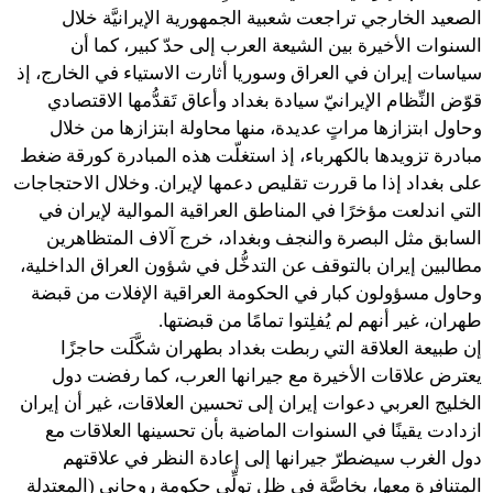
الصعيد الخارجي تراجعت شعبية الجمهورية الإيرانيَّة خلال
السنوات الأخيرة بين الشيعة العرب إلى حدّ كبير، كما أن
سياسات إيران في العراق وسوريا أثارت الاستياء في الخارج، إذ
قوّض النِّظام الإيرانيّ سيادة بغداد وأعاق تَقدُّمها الاقتصادي
وحاول ابتزازها مراتٍ عديدة، منها محاولة ابتزازها من خلال
مبادرة تزويدها بالكهرباء، إذ استغلّت هذه المبادرة كورقة ضغط
على بغداد إذا ما قررت تقليص دعمها لإيران. وخلال الاحتجاجات
التي اندلعت مؤخرًا في المناطق العراقية الموالية لإيران في
السابق مثل البصرة والنجف وبغداد، خرج آلاف المتظاهرين
مطالبين إيران بالتوقف عن التدخُّل في شؤون العراق الداخلية،
وحاول مسؤولون كبار في الحكومة العراقية الإفلات من قبضة
طهران، غير أنهم لم يُفلِتوا تمامًا من قبضتها.
إن طبيعة العلاقة التي ربطت بغداد بطهران شكَّلَت حاجزًا
يعترض علاقات الأخيرة مع جيرانها العرب، كما رفضت دول
الخليج العربي دعوات إيران إلى تحسين العلاقات، غير أن إيران
ازدادت يقينًا في السنوات الماضية بأن تحسينها العلاقات مع
دول الغرب سيضطرّ جيرانها إلى إعادة النظر في علاقتهم
المتنافرة معها، بخاصَّة في ظل تولِّي حكومة روحاني (المعتدلة