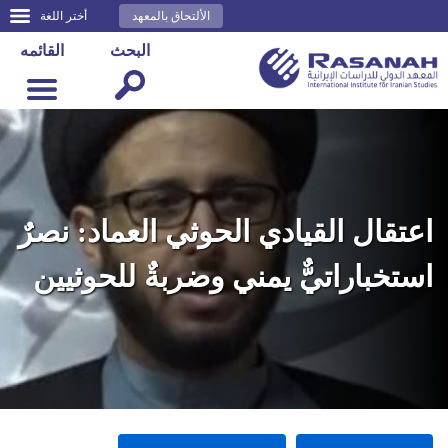
الألتحاق بالمعهد
أختر اللغة
البحث
القائمه
اعتقال القيادي الحوثي العماد: نصرٌ
استخباراتيٌّ يمني وضربةٌ للحوثيين