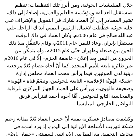
خلال الميليشيات الحوثية، ومن أبرز تلك التنظيمات: تنظيم
«مستقبل العدالة» ومؤسَّسة «العلم والعمل»، إضافةً إلى ذلك،
تشير المصادر إلى أنَّ العماد شارك في التمويل والإشراف على
خلية حوثية خطَّطت لاغتيال الرئيس اليمني آنذاك الراحل علي
عبدالله صالح في عام 2006م. وكان العماد في ذاك الوقت
مستقرًّا بإيران، وعاد لليمن عام 2011م، وقام بالتنقُّل منذ ذلك
الحين بين صنعاء وطهران حتّى عام 2015م، ولم يتمكَّن من
الخروج من اليمن بعد إعلان «عاصفة الحزم» إلّا في عام 2016م
عبر طائرة تابعة للأُمم المتحدة. كما أنَّ أخاه عصام يُعَدّ مرجعية
دينية لدى الحوثيين، فيما يرأس محمد العماد مجلس إدارة
«شبكة الهُويَّة الإعلامية» التابعة للحوثيين، وتضُمّ قناة «الهُوية»
وصحيفة «الهوى»، ويرأس علي العماد الجهاز المركزي للرقابة
والمحاسبة التابع للحوثيين، أمَّا أخوه أحمد فيترأس فريق
التواصُل الخارجي للميليشيا.
وكشفت مصادرُ عسكرية يمنية أنَّ حسن العماد يُعَدّ بمثابة زعيم
شبكة لتهريب الأسلحة الإيرانية إلى اليمن، إذ ورد اسمه في
محاضر التحقيق مع المهرِّبين الإيرانيين لسفينتي «جيهان 1و2»،