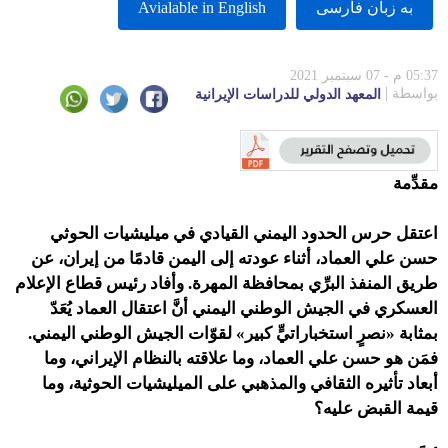
به زبان فارسى
Avialable in English
05:37 م - 07 سبتمبر 2021
بواسطة
المعهد الدولي للدراسات الإيرانية
مقدِّمة
اعتقل حرس الحدود اليمني القيادي في ميليشيات الحوثي
حسن علي العماد، أثناء عودته إلى اليمن قادمًا من إيران، عن
طريق المنفذ البرِّي بمحافظة المهرة. وأفاد رئيس قطاع الإعلام
العسكري في الجيش الوطني اليمني أنَّ اعتقال العماد يُعَدّ
بمثابة «نصرٍ استخباراتيٍّ كبير» لقوّات الجيش الوطني اليمني.
فمَن هو حسن علي العماد، وما علاقته بالنظام الإيراني، وما
أبعاد تأثيره الثقافي والمذهبي على الميليشيات الحوثية، وما
قيمة القبض عليه؟