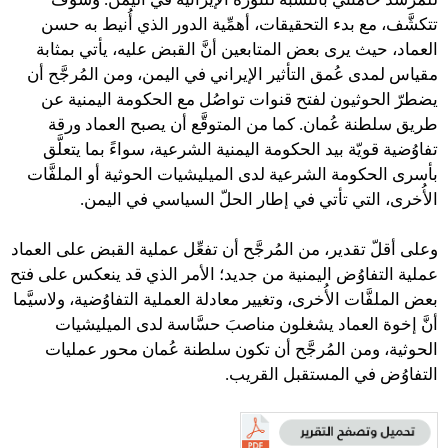
تتكشَّف، مع بدء التحقيقات، أهمِّية الدور الذي أُنيط به حسن
العماد، حيث يرى بعض المتابعين أنَّ القبض عليه، يأتي بمثابة
مقياس لمدى عُمق التأثير الإيراني في اليمن، ومن المُرجَّح أن
يضطرّ الحوثيون لفتح قنوات تواصُل مع الحكومة اليمنية عن
طريق سلطنة عُمان. كما من المتوقَّع أن يصبح العماد ورقة
تفاوُضية قويّة بيد الحكومة اليمنية الشرعية، سواءً بما يتعلَّق
بأسرى الحكومة الشرعية لدى الميليشيات الحوثية أو الملفَّات
الأُخرى، التي تأتي في إطار الحلّ السياسي في اليمن.
وعلى أقلّ تقدير، من المُرجَّح أن تفعِّل عملية القبض على العماد
عملية التفاوُض اليمنية من جديد؛ الأمر الذي قد ينعكس على فتح
بعض الملفَّات الأُخرى، وتغيير معادلة العملية التفاوُضية، ولاسيَّما
أنَّ إخوة العماد يشغلون مناصبَ حسَّاسة لدى الميليشيات
الحوثية، ومن المُرجَّح أن تكون سلطنة عُمان محور عمليات
التفاوُض في المستقبل القريب.