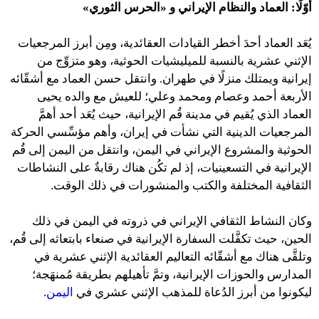
أوّلًا: العماد والنظام الإيراني و
«
الحرس الثوري
»
يُعَد العماد أحدَ أخطر القيادات العقائدية، ومِن أبرز المرجعيات
الإثني عشرية بالنسبة للميليشيات الحوثية، وهو متزوِّج من
إيرانية ويمتلك منزلًا في طهران. وانتقل حسن العماد مع أشقّائه
الأربعة أحمد وعصام ومحمد وعلي؛ للعيش مع والده يحيى
العماد الذي يُقيم في مدينة قُم الإيرانية، حيث يُعَد أحد أهمَّ
المرجعيات الدينية التي نشأت في إيران، وأهم مؤسِّسي الحركة
الحوثية والمشروع الإيراني في اليمن، وانتقل من اليمن إلى قُم
الإيرانية في التسعينيات، إذ لم تكُن هناك رقابةٌ على النشاطات
الثقافية المختلفة والكتب والمنشورات في ذلك الوقت.
وكان النشاط الثقافي الإيراني في ذروته في اليمن في ذلك
الحين، حيث تكفَّلت السفارة الإيرانية في صنعاء بابتعاثه إلى قُم،
وتلقَّى هناك مع أشقّائه التعاليم العقائدية الإثني عشرية في
المدارس والحوزات الإيرانية، وتمَّ تأهيلهم بطريقة مُمنهَجة؛
ليكونوا من أبرز الدُعاة للمذهب الإثني عشري في
اليمن
.