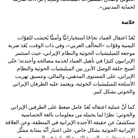
لحماية المدنيين».
خلاصة
يُعَدّ اعتقال العماد نجاحًا استخباراتيًّا وأمنيًّا يُحسَب للقوّات
اليمنية وقوّات «التحالُف العربي»، وفي ذات الوقت، يُعَدَ ضربة
موجعة للميليشيات الحوثية والنظام الإيراني، حيث استثمر
الإيرانيون كثيرًا في تأهيل العماد لخدمة مصالحه وأجندته؛ حتّى
أصبح حلقة الوصل الأبرز بين الميليشيات الحوثية والنظام
الإيراني، على المستوى المذهبي، والمالي، وتنسيق تهريب
الأسلحة للميليشيات الحوثية، ويعتمد عليه الطرفان الإيراني
والحوثي بشكل كبير.
كما أنَّ عملية اعتقاله تُعَدّ عامل ضغط على الطرفين الإيراني
والحوثي؛ نظرًا لما يحمله من معلومات بالغة الحساسية
ستكشفُ عن حقيقة الأجندة الإيرانية في المنطقة، وعن العلاقة
الإيرانية-الحوثية بشكل خاص، على اعتبار أنَّه بمثابة ممثِّل
للمرشد خامنئي بالنسبة للثورة الإيرانية في اليمن. وسوف