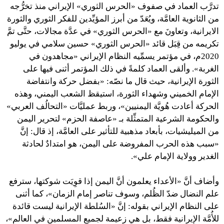
تدرَّب العماد في صفوف «الحرس الثوري» الإيراني منذ تخرُّجه
من الثانوية العامَّة، ويُعَدّ من أبرز المؤيِّدين للفكر الثوري والثورة
الايرانية، وتعاونَ مع «الحرس الثوري» في عدَّة مجالات، حتَّى تمَّ
تكريمه من قِبَل قائد «الحرس الثوري» حسين سلامي في يوليو
2020م، في مؤتمر يسمِّيه النظام الإيراني «مجاهدون في
الغربة». وألقى العماد كلمةً في ذلك المؤتمر أثنى فيها على
الثورة الإيرانية، حيث قال ما نصّه: «بفضل حركة وانتفاضة
الإمام الخميني وشهداء الثورة، استيقظ الشعب اليمني، وهذه
الحركة أعادت هُويَّة اليمنيين»، وربط عمليَّات «التحالُف العربي»
والحكومة الشرعية المتمثِّلة بـ «عاصفة الحزم» لتحرير اليمن
من الميليشيات، بأبعاد مذهبية للتأثير على العامَّة، إذ قال: إنَّ
«سبب هذه الحرب المفروضة على اليمن، هو امتدادٌ لحادثة
الغدير وولاية الإمام علي».
وأضاف أنَّ «الأعداء يعلمون أنَّ اليمن إذا قوِيَت شوكتها، سترفع
علم النضال ضدّ الظُلم، وسوف تناصر إمام الزمان»، كما أثنى
على النظام الإيراني بقوله: إنَّ «السُلطة الإيرانية ليست قائدة
للأُمَّة الإيرانية فقط، بل هي زعيمة لجميع المسلمين في العالم»،