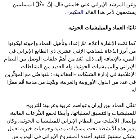
وعن المرشد الإيراني علي خامنئي قال: إنَّ «كُلّ المسلمين
يستمعون لأمر هذا القائد
الحكيم».
ثانيًا: العماد والميليشيات الحوثية
كما تمَّت الإشارة أعلاه، تمَّ إعداد وتأهيل العماد وإخوته ليكونوا
من أبرز الدُعاة للمذهب الإثني عشري ذي الطابع الإيراني في
اليمن، بالإضافة إلى ذلك، يُعَد من أهمَّ حلقات الوصل بين النظام
الإيراني والميليشيات الحوثية، وله العديد من النشاطات
الإعلامية في إدارة الشبكات «العقائدية»؛ للتواصُل مع المؤثِّرين
في عدد من الدول الأوروبية والغربية، ويتّخِذ من مدينة قُم مقرًّا
له.
تنقَّل العماد بين إيران وعواصم عربية وغربية؛ للترويج
للميليشيات والتنسيق لعملياتها، وأيضًا لجمع التبُّرعات المالية،
وإيصال الأسلحة من النظام الإيراني للميليشيات الحوثية. وكان
يدير هذه الأنشطة تحت مسمَّيات مدنية وجمعيات خيرية تعمل
بشكل مستمِرّ لتنفيذ أجندة المشروع الإيراني في اليمن، من