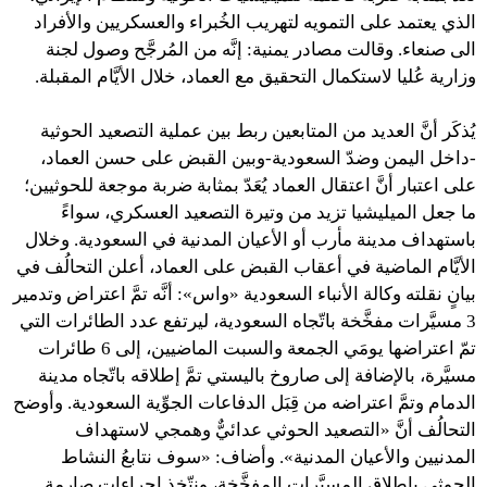
الذي يعتمد على التمويه لتهريب الخُبراء والعسكريين والأفراد
الى صنعاء. وقالت مصادر يمنية: إنَّه من المُرجَّح وصول لجنة
وزارية عُليا لاستكمال التحقيق مع العماد، خلال الأيَّام المقبلة.
يُذكَر أنَّ العديد من المتابعين ربط بين عملية التصعيد الحوثية
-داخل اليمن وضدّ السعودية-وبين القبض على حسن العماد،
على اعتبار أنَّ اعتقال العماد يُعَدّ بمثابة ضربة موجعة للحوثيين؛
ما جعل الميليشيا تزيد من وتيرة التصعيد العسكري، سواءً
باستهداف مدينة مأرب أو الأعيان المدنية في السعودية. وخلال
الأيَّام الماضية في أعقاب القبض على العماد، أعلن التحالُف في
بيانٍ نقلته وكالة الأنباء السعودية «واس»: أنَّه تمَّ اعتراض وتدمير
3 مسيَّرات مفخَّخة باتّجاه السعودية، ليرتفع عدد الطائرات التي
تمّ اعتراضها يومَي الجمعة والسبت الماضيين، إلى 6 طائرات
مسيَّرة، بالإضافة إلى صاروخ باليستي تمَّ إطلاقه باتّجاه مدينة
الدمام وتمَّ اعتراضه من قِبَل الدفاعات الجوِّية السعودية. وأوضح
التحالُف أنَّ «التصعيد الحوثي عدائيٌّ وهمجي لاستهداف
المدنيين والأعيان المدنية». وأضاف: «سوف نتابعُ النشاط
الحوثي بإطلاق المسيَّرات المفخَّخة، ونتّخِذ إجراءات صارمة