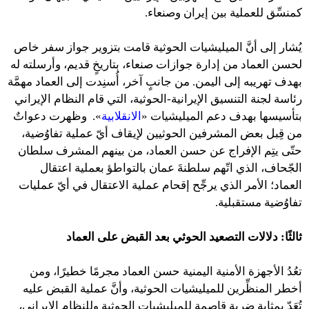
كمنسِّق للعملية بين إيران وصنعاء.
يُشار إلى أنَّ الميليشيات الحوثية قامت بتزوير جواز سفر خاص
لحسن العماد من إدارة جوازات صنعاء، بتاريخٍ قديم، وأرسلته له
بهدف تهريبه إلى اليمن. من جانبٍ آخر، أُسنِدت إلى العماد مهمَّة
رئاسة لجنة التنسيق الإيرانية-الحوثية، التي قام النظام الإيراني
بتأسيسها بهدف دعم الميليشيات «
الانقلابية
». وظهرت دعواتٌ
من قِبل بعض المشرفين الحوثيين لإيقاف أيّ عملية تفاوُضية،
حتّى يتِم الإفراج عن حسن العماد، من بينهم المشرف سلطان
الجّحاف، الذي اتّهم سلطنةَ عمان بالتواطؤ بعملية اعتقال
العماد؛ الأمر الذي يرجِّح إقحام عملية الاعتقال في أيّ عمليات
تفاوُضية مستقبلية.
ثالثًا: دلالات التصعيد الحوثي بعد القبض على العماد
تعُدُ الأجهزة الأمنية اليمنية حسن العماد مجرمًا خطيرًا، ومن
أخطر المنظِّرين للميليشيات الحوثية، وأنَّ عملية القبض عليه
تُعَدّ بمثابة ضربة قاصمة للميليشيات الحوثية وللنظام الإيراني،