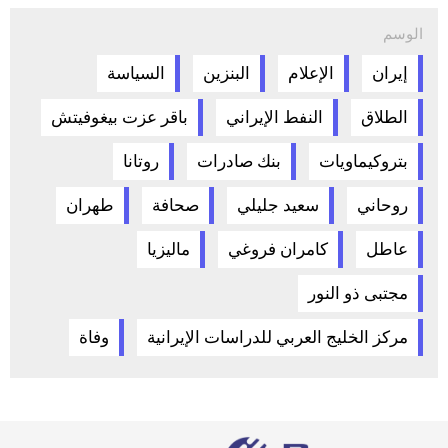
الوسم
إيران
الإعلام
البنزين
السياسة
الطلاق
النفط الإيراني
باقر عزت بيغوفيتش
بتروكيماويات
بنك صادرات
روتانا
روحاني
سعيد جليلي
صحافة
طهران
عاطل
كامران فروغي
ماليزيا
مجتبى ذو النور
مركز الخليج العربي للدراسات الإيرانية
وفاة