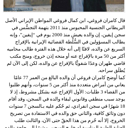
قال كامران فروغي، ابن كمال فروغي المواطن الإيراني الأصل
البريطاني الجنسية المحبوس منذ 2011 بتهمة التجسُّس في
سجن إيفين، إن والده يعيش منذ 2000 يوم في “إيفين”، وإنه
يطالب المسؤولين في السُّلْطة القضائية الإيرانية بالإفراج
السريع عن والده، لافتًا إلى أنه خلال هذه الفترة طالب محاميه
أكثر من 50 مرة بالإفراج عنه أو منحه إذن خروج، ومنح مكتب
قاضي طهران وعدًا شفويًّا بالإفراج عن والده، لكن إلى الآن لم
يُطلَق سراحه.
كما أوضح كامران فروغي أن والده البالغ من العمر 77 عامًا
يعاني من أمراض متعددة منذ أكثر من 5 سنوات، وأنهم طلبوا
من القضاء 3 طلبات: الأول الإفراج عنه بشكل مشروط، إذ لا
يوجد سبب منطقي وقانوني لبقاء والده في السجن، وقد أقام
18 شهرًا في سجن انفرادي، ثم حُكم عليه بـالسجن 7 سنوات
دون وثائق كافية، والثاني حق والده في الاستفادة من تصريح
الخروج، إلا أنه حُرم من هذا الحقّ حتى الآن، والثالث طلب
العناية الطبية المناسبة له خارج السجن، مشيرًا إلى حاجة والده