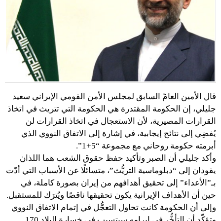
قال الأمين العامّ السابق لمجلس الأمن القومي الإيراني سعيد
جليلي، إن الحكومة المقتدرة هي الحكومة التي تتريث في اتخاذ
القرارات المصيرية، لأن الاستعجال في اتخاذ القرارات لن
يُفضِي إلى نتائج إيجابية، في إشارة إلى الاتفاق النووي الذي
أبرمته حكومة روحاني مع مجموعة “5+1”.
وأكد جليلي أن الصبر وتأكيد حفظ حقوق الشعب هما اللذان
يقودان إلى “دبلوماسية التريُّث”، متسائلًا عن الأسباب التي أدّت
بـ”الأعداء” إلى تحقيق أهدافهم من إيران بصورة كاملة، في
حين أن الأهداف الإيرانية يكون تحقيقها ناقصًا ويُترَك للمستقبل.
وإلى أن الحكومة كانت تحاول التعجُّل في إتمام الاتفاق النووي
وتؤكّد أن التأخُّر في إبرامه سيتسبب في خسارة البلاد 170