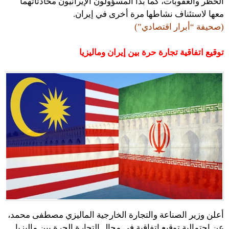
الحظر والعقوبات، كما بدأ المسؤولون الإيرانيون محادثاتهما
معها لاستئناف نشاطها مرة أخرى في إيران.
(صحيفة “أبرار اقتصادي”)
توقيع اتفاقية تجارة حرة بين إيران وماليزيا
أعلن وزير الصناعة والتجارة الخارجية الماليزي مصطفى محمد،
عن احتمالية توقيع اتفاقية في مجال التجارة الحرة بين ماليزيا