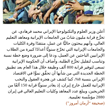
أعلن وزير العلوم والتكنولوجيا الإيراني محمد فرهادي، عن
تخرُّج قرابة مليون شابّ من الجامعات الإيرانية ومعاهد التعليم
العالي، وأنهم يبحثون حاليًّا عن عمل، منتقدًا وفرة الكليات
والجامعات الإيرانية التي تخرِّج سنويًّا أعدادًا كبيرة من الطلاب
الإيرانيين الباحثين عن العمل، ودعا إلى ضرورة وضع خطة نسبة
وتناسب لتقليل تخرُّج الطلبة، وأضاف أن الحكومة الإيرانية
تسعى لتوفير قرابة 800 ألف وظيفة خلال هذا العام بعد تطبيق
الخطة الجديدة التي من شأنها أن تحقِّق نموًّا في الاقتصاد
الإيراني بنسبة 8%، كما كشف عن هجرة العقول والنخب
الإيرانية للعمل خارج إيران، إذ يغادر سنويًّا قرابة 150 ألفًا من
الخريجين، ويبلغ عدد المعاهد وكليات التعليم العالي في إيران
2880 مؤسَّسة تعليمية.
(صحيفة “آرمان أمروز”)