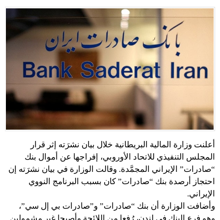
أعلنت وزارة المالية البريطانية خلال بيان نشرَته إثر قرار
المجلس التنفيذي للاتحاد الأوروبي، إفراجها عن أموال بنك
“صادرات” الإيراني المجمَّدة. وقالت الوزارة في بيان نشرَته إن
احتجاز أرصدة بنك “صادرات” كان بسبب البرنامج النووي
الإيراني.
وأضافت الوزارة أن بنك “صادرات” و”صادرات بي إل سي”،
وهو فرع البنك في لندن، رُفعا من اللائحة وأصبحا غير مشمولين