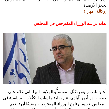
بحجز الأرصدة.
(وكالة “مهر”)
بداية دراسة الوزراء المقترَحين في المجلس
أعلن نائب رئيس تكتُّل “مستقلُّو الولاية” البرلماني غلام علي
جعفر زاده أيمن آبادي، عن بداية جلسات التكتُّلات السياسية في
المجلس لتقييم برنامج الوزراء المقترَحين، مضيفًا أن تنظيم