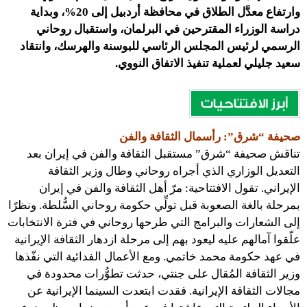
وارتفاع معدَّل الطلاق في محافظة أردبيل إلى 20%، وبداية
دراسة الوزراء المقترحين في البرلمان، واستقبال روحاني
الرسمي لرئيس المجلس الرئاسي للبوسنة والهرسك، وانتقاد
سعيد جليلي لعملية تنفيذ الاتفاق النووي.
صحيفة “شرق”: رأسمال الثقافة والفن
تناقش صحيفة “شرق” مستقبل الثقافة والفن في إيران بعد
التعديل الوزاري الذي أجراه روحاني وطال وزير الثقافة
الإيراني. تقول الافتتاحية: مرّ أهل الثقافة والفن في إيران
بمرحلة بالغة الصعوبة قبل تولِّي حكومة روحاني السُّلطة. ونظرًا
إلى الشعارات والبرامج التي طرحها روحاني في فترة الانتخابات
علّقوا آمالهم عليه ليعود بهم إلى مرحلة ازدهار الثقافة الإيرانية
في عهد حكومة محمد خاتمي. ومع الأعمال الفدائية التي نفّذها
وزير الثقافة المُقال على جنتي، حدثت تطوُّرات محدودة في
مجالات الثقافة الإيرانية. فقدت ابتعدت السينما الإيرانية عن