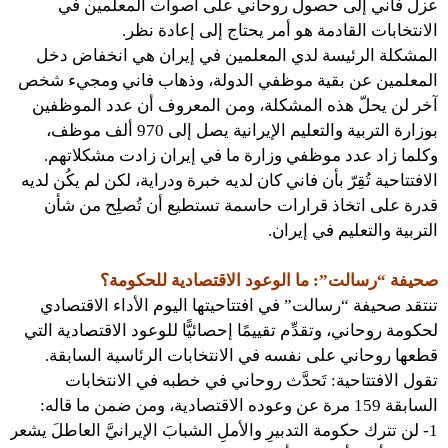
عزل فاني إلى حصول روحاني على أصوات المعلمين في
الانتخابات القادمة هو أمر يحتاج إلى إعادة نظر.
المشكلة الرئيسة لدي المعلمين في إيران هي انخفاض دخل
المعلمين عن بقية موظفي الدولة، وذهاب فاني ومجيء شخص
آخر لن يحلّ هذه المشكلة، ومن المعروف أن عدد الموظفين
بوزارة التربية والتعليم الإيرانية يصل إلى 970 ألف موظف،
وكلما زاد عدد موظفي وزارة ما في إيران زادت مشكلاتهم.
الافتتاحية تُقِرّ بأن فاني كان لديه خبرة ودراية، لكن لم يكُن لديه
قدرة على اتخاذ قرارات حاسمة تستطيع أن تُصلِح من شأن
التربية والتعليم في إيران.
صحيفة “رسالت”: ما الوعود الاقتصادية للحكومة؟
تنتقد صحيفة “رسالت” في افتتاحيتها اليوم الأداء الاقتصادي
لحكومة روحاني، وتقدِّم تقييمًا إحصائيًّا للوعود الاقتصادية التي
قطعها روحاني على نفسه في الانتخابات الرئاسية السابقة.
تقول الافتتاحية: تَحدَّث روحاني في خطبه في الانتخابات
السابقة 159 مرة عن وعوده الاقتصادية، ومن ضمن ما قاله:
1- لن تترك حكومة التدبيرِ والأملِ الشبابَ الإيرانيَّ العاطلَ يشعر