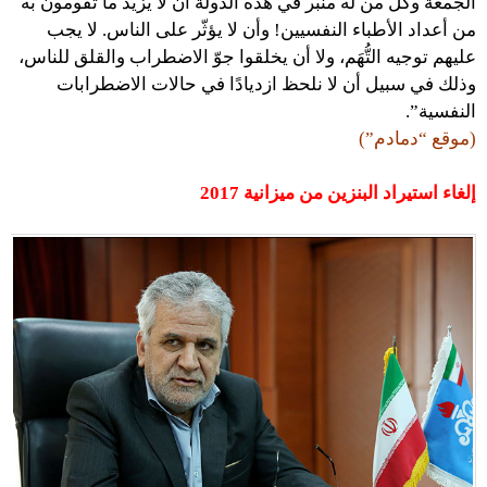
الجمعة وكل من له منبر في هذه الدولة أن لا يزيد ما تقومون به
من أعداد الأطباء النفسيين! وأن لا يؤثّر على الناس. لا يجب
عليهم توجيه التُّهَم، ولا أن يخلقوا جوّ الاضطراب والقلق للناس،
وذلك في سبيل أن لا نلحظ ازديادًا في حالات الاضطرابات
النفسية”.
(موقع “دمادم”)
إلغاء استيراد البنزين من ميزانية 2017