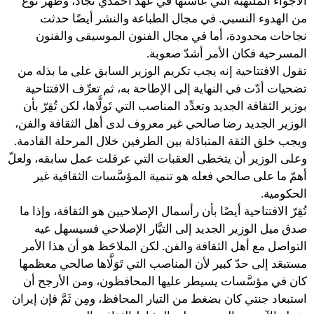
الأجواء الملتهبة التي عاشتها في عهد أحمدي نجاد، وظهر نوع
من الهدوء النسبي. في مجال الطباعة والنشر أيضًا حدثت
نجاحات محدودة، أما في مجال الفنون الموسيقى والفنون
المسرحية فكان الأمر أشدّ صعوبة.
تقول الافتتاحية إنه يجب تكريم الوزير السابق على ما بذله من
تضحيات أدّت في النهاية إلى الإطاحة به، ثم تعرِّف الافتتاحية
بوزير الثقافة الجديد وتعدِّد المناصب التي تَولَّاها، لكن تُقِرّ بأن
الوزير الجديد رضا صالحي غير معروف لدى أهل الثقافة والفن،
ويجب خلق الثقة المتبادَلة بين الطرفين خلال المرحلة القادمة.
وعلى الوزير أن يتخطى العقبات التي عرقلت عمل سابقه، ولعلّ
أهمّ ما على صالحي فعله هو تنمية المؤسَّسات الثقافية غير
الحكومية.
تُقِرّ الافتتاحية أيضًا بأن رأسمال الإصلاحيين هو الثقافة، وإذا ما
صدق ميل الوزير الجديد إلى التيَّار الإصلاحي فسيسهل عيه
التواصل مع أهل الثقافة والفن. لكن الملاحَظ هو أن هذا الأمر
مستبعَد إلى حدّ كبير لأن المناصب التي تَوَلَّاها صالحي معظمها
كان في مؤسَّسات يسيطر عليها المحافظون، ومن الأرجح أن
استبعاد جنتي كان بضغط من التيار المحافظ، ومِن ثَمَّ فإن إيران