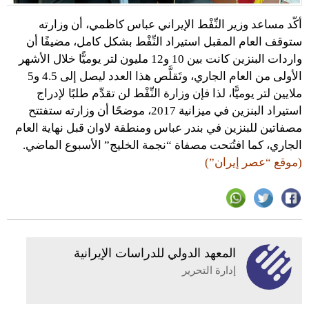
أكّد مساعد وزير النِّفْط الإيراني عباس كاظمي، أن وزارته
ستوقف العام المقبل استيراد النِّفْط بشكل كامل، مضيفًا أن
واردات البنزين كانت بين 10 و12 مليون لتر يوميًّا خلال الأشهر
الأولى من العام الجاري، وتَقلَّص هذا العدد ليصل إلى 4.5 و5
ملايين لتر يوميًّا، لذا فإن وزارة النِّفْط لن تقدِّم طلبًا لإدراج
استيراد البنزين في ميزانية 2017، موضحًا أن وزارته ستفتتح
مصفاتين للبنزين في بندر عباس ومنطقة لاوان قبل نهاية العام
الجاري، كما افتُتحت مصفاة “نجمة الخليج” الأسبوع الماضي.
(موقع “عصر إيران”)
المعهد الدولي للدراسات الإيرانية
إدارة التحرير