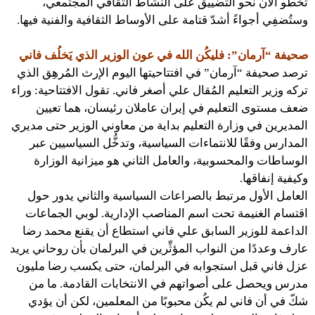
تخطو الآن نحو التضييق على النشاط الثقافي المجتمعي،
وستُضفِي أجواءً أشدّ قتامة على الأوساط الثقافية والفنية فيها.
صحيفة “آرمان”: فليكُن الله في عون الوزير الذي يَخلُف فاني
ترصد صحيفة “آرمان” في افتتاحيتها اليوم الإرث المُرهِق الذي
تركه وزير التعليم المُقال علي أصغر فاني. تقول الافتتاحية: وراء
ضعف مستوى التعليم في إيران عاملان رئيسان، هما تعيين
المديرين في وزارة التعليم بداية من معاوني الوزير حتى مديري
المدارس وفقًا للانتماءات السياسية، وتدخُّل السياسيين عبر
الوساطات والمحسوبية، والعامل الثاني هو ميزانية الوزارة
وكيفية إنفاقها.
العامل الأول مرتبط بالصراعات السياسية والثاني يدور حول
اقتسام الغنيمة تحت اسم المناصب الإدارية. لوبي الجماعات
الداعمة للوزير السابق علي فاني استطاع أن يقنع محمد رضا
عارف وعددًا من النواب المؤثِّرين في البرلمان بأن روحاني يريد
عزل فاني قبل استجوابه في البرلمان، حتى يكسب رضا مليون
مدرس ويحصل على أصواتهم في الانتخابات القادمة. ما من
شكّ في أن فاني لم يكُن محبوبًا من المعلمين، لكن أن يؤدي