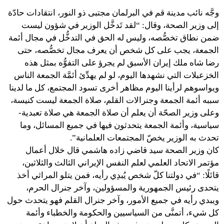
وجَّه نائب مدينة قم في البرلمان مجتبى ذو النور، انتقادات حادّة
إلى وزير الصحة، وقال: “لقد تَدخَّل الوزير في شؤون ليست
ضمن نطاق تخصُّصه، وليس له الحق في التدخُّل في مجال أئمة
الجمعة، يجب على كل شخص أن يعرف مجال تخصُّصه، حتى
رضا شاه ملك إيران الأسبق لم يجرؤ على التفوُّه بمثل هذه
الخزعبلات التي نشهدها اليوم، لو لم يهدِّئ أئمَّة الجمعة الناس
ويواسوهم لرأينا اليوم مظاهر أخرى تسود المجتمع، كل ما لدينا
سببه أئمة الجمعة وجنرالات القلم، صلاة الجمعة ليست كنيسة،
وعلى وزير الصحّة أن يعلم أن صلاة الجمعة هي صلاة تعبدية-
سياسية، وأئمة الجمعة يتحدثون فيها في جميع المسائل، وما
تحدث به الوزير يخصّ المجتمعات العلمانية”.
كان وزير الصحة سيد قاضي زاده هاشمي قال خلال أعمال
مؤتمر الاتحاد العلمي لعلم النفس الإيراني الثالث والثلاثين،
قائلًا: “في دولتنا كلّ شخص يُبدِي رأيه، فمن يتلو المراثي أخذ
يتحدى رئيس الجمهورية والمسؤولين، وآخر جنرال الحرم،
ويبدي رأيه في جميع الأمور، وآخر جنرال القلم فهو يتحدث حول
كل شيء، أتمنَّى من السياسيين والحكومة والخطباء وأئمة