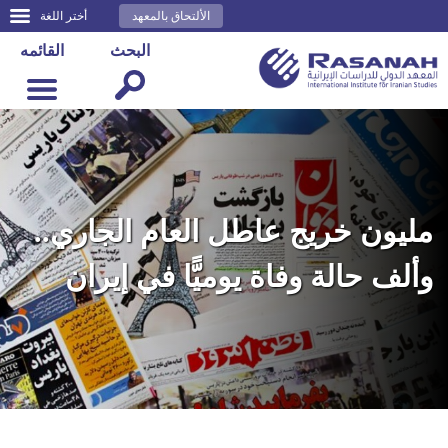
الألتحاق بالمعهد
أختر اللغة
البحث
القائمه
مليون خريج عاطل العام الجاري..
وألف حالة وفاة يوميًّا في إيران