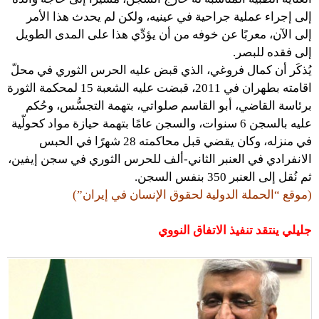
إلى إجراء عملية جراحية في عينيه، ولكن لم يحدث هذا الأمر
إلى الآن، معربًا عن خوفه من أن يؤدِّي هذا على المدى الطويل
إلى فقده للبصر.
يُذكَر أن كمال فروغي، الذي قبض عليه الحرس الثوري في محلّ
اقامته بطهران في 2011، قبضت عليه الشعبة 15 لمحكمة الثورة
برئاسة القاضي، أبو القاسم صلواتي، بتهمة التجسُّس، وحُكم
عليه بالسجن 6 سنوات، والسجن عامًا بتهمة حيازة مواد كحولّية
في منزله، وكان يقضي قبل محاكمته 28 شهرًا في الحبس
الانفرادي في العنبر الثاني-ألف للحرس الثوري في سجن إيفين،
ثم نُقل إلى العنبر 350 بنفس السجن.
(موقع “الحملة الدولية لحقوق الإنسان في إيران”)
جليلي ينتقد تنفيذ الاتفاق النووي