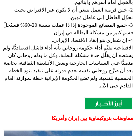
بالخجل أمام أسرهم وأبنائهم.
2- خلق فرصة العمل ينبغي أن لا يكون عبر الاقتراض بحيث
نحوِّل العاطل إلى عاطل مَدِين.
3- جميع المصانع الموجودة إذا ذا عملت بنسبة 20-60% فسيُحَلّ
قسم كبير من مشكلة البطالة في إيران.
4- إن شعاري هو إنقاذ الاقتصاد الإيراني.
الافتتاحية تقيِّم أداء حكومة روحاني بأنه أداء فاشل اقتصاديًّا، ولم
يستطع أن يقلّل حدة مشكلة البطلة، وكل ما بذله روحاني كان
منصبًّا على السياسات الخارجية وبعض الأنشطة الثقافية، بخاصة
بعد أن صرَّح روحاني نفسه بعدم قدرته على تنفيذ بنود الخطة
الخمسية للتنمية. ولم تضع الحكومة الإيرانية خطة لموازنة العام
القادم حتى الآن.
مفاوضات بتروكيماوية بين إيران وأمريكا