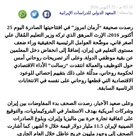
05:16 م - 25 أكتوبر 2016
بواسطة
المعهد الدولي للدراسات الإيرانية
رصدت صحيفة “آرمان امروز” في افتتاحيتها الصادرة اليوم 25
أكتوبر 2016، الإرث المرهق الذي تركه وزير التعليم المُقال علي
أصغر فاني، موضِّحة العوامل الرئيسية الحقيقية وراء ضعف
مستوى التعليم في إيران، إضافةً إلى انخفاض دخل المعلمين
عن بقية موظفي الدولة. وعلى أثر تصريحات روحاني أمس
حول التوظيف والعمالة انتقدت “رسالت” الأداء الاقتصادي
لحكومة روحاني، مدلّلة على ذلك بتقييم إحصائي للوعود
الاقتصادية التي قطعها روحاني على نفسه في الانتخابات
الرئاسية السابقة.
وعلى صعيد الأخبار، رصدت الصحف بدء المفاوضات بين إيران
وشركات أمريكية بهدف الاستثمار في البتروكيماويات، والتوقيع
على اتفاقية تجارة حرة بين ماليزيا وإيران، وبلوغ الصادرات
الصينية لإيران 11.5 مليار دولار قيمة خلال 9 أشهر، كما أشارت
الصحف إلى وجود مليون خريج عاطل خلال العام الجاري،