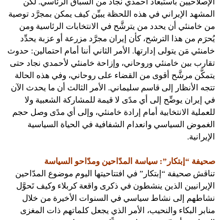
الإصلاحيين باستبعاد أحمدي نجاد من السباق الرئاسي. لكن
المشهد الإيراني في هذه اللحظة يبيِّن كيف يمكن بمجرَّد توصية
من خامنئي أن يحدد من يترشَّح في الانتخابات الرئاسية ومن
يُحرَم من هذا الترشح، كأن إيران مجرَّد مزرعة أو عزبة يحدِّد
خامنئي مَن يتولى إدارتها. الأمر الثاني أننا أمام احتمالين: حدوث
تقارب بين خامنئي وروحاني، وإزاحة خامنئي لأحمدي نجاد حتى
يتمكَّن مرشَّح أقوى من القضاء على روحاني، وفي هذه الحالة
تتجه الأنظار إلى قاسم سليماني. الأمر الثالث أن ما يحدث الآن
في إيران يوضِّح إلى أي مدًى لا قيمة للمشاركة الشعبية ولا
للعملية الانتخابية أمام إرادة خامنئي، وإلى أي مدًى وصل حجم
الغموض السياسي وانعدام الشفافية في الحياة السياسية
الإيرانية.
صحيفة “إبتكار”: سياسة المدّاحين ومدّاحو السياسة
تناقش صحيفة “إبتكار” في افتتاحيتها اليوم موضوع المدّاحين
الإيرانيين الذين ينشطون في ذكرى واقعة كربلاء وكيف تَحوَّل
نشاطهم إلى نشاط سياسي في السنوات الأخيرة من خلال
منابر البكاء والنحيب، الأمر الذي يجعل كلماتهم ذات المغزى