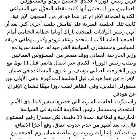
فريق رئيس الوزراء الكندي جاستين ترودو، والمسؤولين
العمانيين، من المحتمَل أنها كانت نقطة التحوُّل في المساعي
الكندية لضمانة الإفراج عن هما هودفر من السجون الإيرانية.
كانت تلك الجلسة السرية على هامش جلسة أخرى أكبر، بعد أن
أنهي رئيس الولايات المتحدة باراك أوباما خطابه الختامي أمام
الجمعية العامة للأمم المتحدة. وعقد ترودو وكبار موظفي فريقه
السياسي ومستشاري السياسة الخارجية له، جلسة سرية مع
وزير الخارجية العماني ووفد مصغر من المسؤولين العمانيين.
وطلب رئيس الوزراء الكندي عبر اتصال هاتفي قبل 11 يومًا مع
وزير الخارجية العماني يوسف بن علوي، المساعَدة في ضمان
الإفراج عن هما هودفر، قبل الجلسة المذكورة، وهي الأولى بين
مسؤولي البلدين، وفي الظاهر لعبت دورًا مهمًّا لضمان الإفراج
عن هودفر.
واستمرَّت الجلسة السرية التي حضرها سفير كندا لدى الأمم
المتحدة، ومستشار رئيس الحكومة الكندية في السياسة
الخارجية والدفاعية، لمدة 20 دقيقة، لكن مصدرًا رفيع المستوى
قال إنه بعد أشهر من عدم حدوث اتفاق، وقع أخيرًا الاتفاق،
وتلقت كندا إشارات رمزية من سلطنة عمان يوم الجمعة من