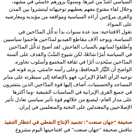
السياسي أشدّ من غيرها. وسنويًّا يزورهم خامنئي في مشهد،
وخلال لقاء مفتوح معهم يعطيهم توجيهاته لينتشروا بين المدن
والقرى مروِّجين آراءَه السياسية ومواقفه من مؤيديه ومعارضيه
على السواء.
تقول الافتتاحية: منذ عدة سنوات بدأ تدخُّل المدّاحين في
السياسة، ويوجد آلاف مقاطع الفيديو لمدّاحين هاجموا سياسيين
وأطلقوا لسانهم بالسباب الفاحش. لقد أصبح تَدخُّل المدّاحين
في السياسة أمرًا شائعًا، لكن شيوع السَّبّ والقذف على ألسنة
المدّاحين سيُحدِث أثرًا في ثقافة المجتمع وأسلوب تحاوره.
الواضح أن التَّيَّار المحافظ، وعلى رأسه خامنئي، يزيد قوته في
توجيه الرأي العامّ الإيراني، فهو بالإضافة إلى سيطرته على منابر
المساجد والحسينيات، أضاف إليها قوة المدّاحين الذين ينتشرون
في جميع القرى الإيرانية في المناسبات الشيعية -وما أكثرها
على مدار العام- ليصنع من خلالهم قوة تأثير سياسي تعادل تأثير
الإصلاحيين والمعتدلين على النخبة والمتعلمين في إيران.
صحيفة “جهان صنعت”: تجميد الإنتاج النفطي في انتظار التنفيذ
تناقش صحيفة “جهان صنعت” في افتتاحيتها اليوم مشروع