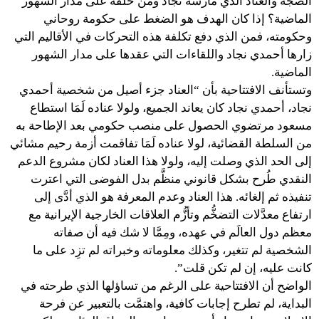
الضجَّة والعناد الذي مارسه نجاد ومَن خلفه على مدار الشهور
الماضية؟ إذا كان الهدف هو الضغط على حكومة روحاني
وحكومته، فمن الذي دفع تكلفة هذه التحركات في الأقاليم التي
زارها أحمدي نجاد واللقاءات التي عقدها على مدار الشهور
الماضية.
وتستأنف الافتتاحية بأن “العناد جزء أصيل من شخصية أحمدي
نجاد، أحمدي نجاد كان يعاند الجميع، ولولا عناده لَمَا استطاع
مسعود مرتضوي الحصول على منصب حكومي بعد الإطاحة به
من السلطة القضائية، لولا عناده لَمَا تفاقمت أزمة رحيم مشائي
إلى الحد الذي وصلت إليه، ولولا هذا العناد لكان مشروع الدعم
النقدي طُرح بشكل قانوني منظَّم بدل الفوضى التي اعترت
تنفيذه ثم إلغائه. هذا العناد وعدم المعرفة هو الذي أدَّى إلى
ارتفاع معدَّلات التضخُّم وتأزُّم العلاقات الخارجية الإيرانية مع
معظم دول العالَم في عهده، ومِمَّا لا شك فيه أن صفاته
الشخصية لم تتغير، وكذلك معلوماته وخبراته لم تزِد على ما
كانت عليه، إن لم تكن قلت”.
الواضح أن الافتتاحية على الرغم من تساؤلها الذي طرحته في
البداية، لم تطرح إجابات كافية، واهتمَّت بالتعبير عن فرحة