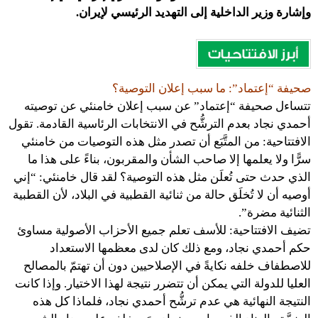
وإشارة وزير الداخلية إلى التهديد الرئيسي لإيران.
صحيفة “إعتماد”: ما سبب إعلان التوصية؟
تتساءل صحيفة “إعتماد” عن سبب إعلان خامنئي عن توصيته
أحمدي نجاد بعدم الترشُّح في الانتخابات الرئاسية القادمة. تقول
الافتتاحية: من المتَّبَع أن تصدر مثل هذه التوصيات من خامنئي
سرًّا ولا يعلمها إلا صاحب الشأن والمقربون، بناءً على هذا ما
الذي حدث حتى تُعلَن مثل هذه التوصية؟ لقد قال خامنئي: “إني
أوصيه أن لا تُخلَق حالة من ثنائية القطبية في البلاد، لأن القطبية
الثنائية مضرة”.
تضيف الافتتاحية: للأسف تعلم جميع الأحزاب الأصولية مساوئ
حكم أحمدي نجاد، ومع ذلك كان لدى معظمها الاستعداد
للاصطفاف خلفه نكايةً في الإصلاحيين دون أن تهتمّ بالمصالح
العليا للدولة التي يمكن أن تتضرر نتيجة لهذا الاختيار. وإذا كانت
النتيجة النهائية هي عدم ترشُّح أحمدي نجاد، فلماذا كل هذه