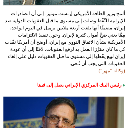
ألمح وزير الطاقة الأمريكي إرنست مونيز، إلى أن الصادرات
الإيرانية للنِّفْط وصلت إلى مستوى ما قبل العقوبات الدولية ضد
إيران، مضيفًا أنها بلغت أربعة ملايين برميل في اليوم الواحد،
مِمَّا يعني ضخّ أموال كثيرة لإيران. وحول تنفيذ الالتزامات
الأمريكية بشأن الاتفاق النووي مع إيران، أوضح أن أمريكا نفّذت
كل ما كان مقرَّرًا العمل به لرفع العقوبات، لافتًا إلى أن عودة
إيران لبيع نِفْطها إلى مستوى ما قبل العقوبات دليل على إلغاء
العقوبات التي يجب أن تُلغَى.
(وكالة “مهر”)
♦
رئيس البنك المركزي الإيراني يصل إلى فيينا