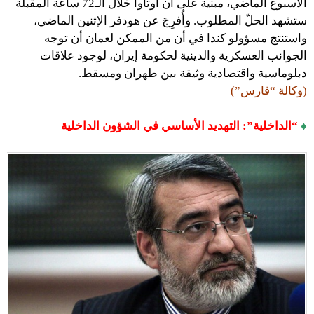
الأسبوع الماضي، مبنية على أن أوتاوا خلال الـ72 ساعة المقبلة
ستشهد الحلّ المطلوب. وأُفرِجَ عن هودفر الإثنين الماضي،
واستنتج مسؤولو كندا في أن من الممكن لعمان أن توجه
الجوانب العسكرية والدينية لحكومة إيران، لوجود علاقات
دبلوماسية واقتصادية وثيقة بين طهران ومسقط.
(وكالة “فارس”)
♦
“الداخلية”: التهديد الأساسي في الشؤون الداخلية