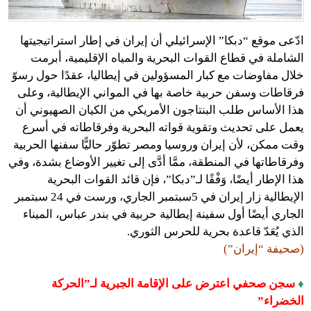
ادّعى موقع “دبكا” الإسرائيلي أن إيران في إطار استراتيجيتها
الشاملة في قطاع القوات البحرية والمياه الإقليمية، أبرمت
خلال مفاوضات مع كبار المسؤولين في إيطاليا، عقدًا حول رسوّ
فرقاطات وسفن حربية خاصة بها في المواني الإيطالية، وعلى
هذا الأساس طلب البنتاجون الأمريكي من الكيان الصهيوني أن
يعمل على تحديث وتقوية قواته البحرية وفرقاطاته في أسرع
وقت ممكن، لأن إيران وروسيا ومصر تطوّر حاليًّا سفنها الحربية
وفرقاطاتها في المنطقة، ممَّا أدَّى إلى تغيير الأوضاع بشدة، وفي
هذا الإطار أيضًا، وَفْقًا لـ”دبكا”، فإن قائد القوات البحرية
الإيطالية زار إيران في 5سبتمبر الجاري، ورست في 24 سبتمبر
الجاري أيضًا أول سفينة إيطالية حربية في بندر عباس، الميناء
الذي يُعَدّ قاعدة بحرية للحرس الثوري.
(صحيفة “إيران”)
♦
سجن صحفي اعترض على الإقامة الجبرية لـ”الحركة
الخضراء”