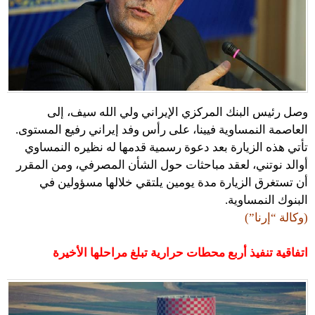
وصل رئيس البنك المركزي الإيراني ولي الله سيف، إلى
العاصمة النمساوية فيينا، على رأس وفد إيراني رفيع المستوى.
تأتي هذه الزيارة بعد دعوة رسمية قدمها له نظيره النمساوي
أوالد نوتني، لعقد مباحثات حول الشأن المصرفي، ومن المقرر
أن تستغرق الزيارة مدة يومين يلتقي خلالها مسؤولين في
البنوك النمساوية.
(وكالة “إرنا”)
اتفاقية تنفيذ أربع محطات حرارية تبلغ مراحلها الأخيرة