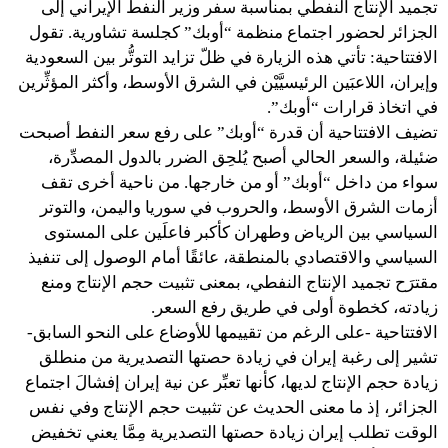
تجميد الإنتاج النفطي بمناسبة سفر وزير النفط الإيراني إلى
الجزائر لحضور اجتماع منظمة “أوبك” كجلسة تشاورية. تقول
الافتتاحية: تأتي هذه الزيارة في ظلّ تزايد التوتُّر بين السعودية
وإيران، اللاعبَين الرئيسيَّيْن في الشرق الأوسط، وأكثر المؤثِّرين
في اتخاذ قرارات “أوبك”.
تضيف الافتتاحية أن قدرة “أوبك” على رفع سعر النفط أصبحت
ضئيلة، والسعر الحالي أصبح يُلحِق الضرر بالدول المصدِّرة،
سواء من داخل “أوبك” أو من خارجها. من ناحية أخرى تقف
أزمات الشرق الأوسط، والحروب في سوريا واليمن، والتوتر
السياسي بين الرياض وطهران كأكبر فاعلَين على المستوى
السياسي والاقتصادي بالمنطقة، عائقًا أمام الوصول إلى تنفيذ
مقترَح تجميد الإنتاج النفطي، بمعنى تثبيت حجم الإنتاج ومنع
زيادته، كخطوة أولى في طريق رفع السعر.
الافتتاحية -على الرغم من تقييمها للأوضاع على النحو السابق-
تشير إلى رغبة إيران في زيادة حصتها التصديرية من منطلق
زيادة حجم الإنتاج لديها، كأنها تعبِّر عن نية إيران إفشالَ اجتماع
الجزائر، إذ ما معنى الحديث عن تثبيت حجم الإنتاج وفي نفس
الوقت تطلب إيران زيادة حصتها التصديرية مِمَّا يعني تخفيض