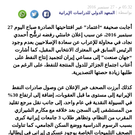
05:32 م - 27 سبتمبر 2016
بواسطة
المعهد الدولي للدراسات الإيرانية
أجابت صحيفة “اعتماد” عبر افتتاحيتها الصادرة صباح اليوم 27
سبتمبر 2016، عن سبب إعلان خامنئي رفضه ترشُّح أحمدي
نجاد، في محاولة للإعراب عن سعادة الإصلاحيين بعدم وجود
الرئيس السابق في المعترك الانتخابي المقبل، كما أشارت
“جهان صنعت” إلى مساعي إيران لتجميد إنتاج النفط على
أعتاب اجتماع الجزائر للدول المنتجة للنفط، على الرغم من
طلبها زيادة حصتها التصديرية.
كذلك أبرزت الصحف خبر الإعلان عن وصول صادرات النفط
الإيرانية إلى مستوى ما قبل العقوبات، إضافة إلى ارتفاع 30%
في السيولة النقدية في عام واحد، إلى جانب نقل مرجع تقليد
من المستشفى إلى السجن بعد خلافه مع مكارم الشيرازي
المقرب من النظام، وتظاهر طلاب 3 جامعات إيرانية كبرى
بسبب الرسوم الدراسية ووضع السكن الجامعي، كما تناولت
الصحف التلميحات الخاصة بوجود عسكري إيراني في إيطاليا،