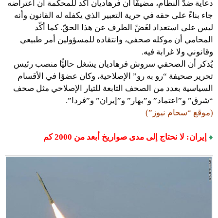
دعاية ضدّ النظام، مضيفًا أن فرهاديان أكّد للمحكمة أن اعتراضه
جاء بناءً على حقه في حرية التعبير الذي يكفله له القانون وأنه
ليس على استعداد لغَضّ الطرف عن هذا الحقّ. كما أكّد
المحامي أن موكله صحفي، وانتقاده للمسؤولين أمر طبيعي
وقانوني ولا غرابة فيه.
يُذكر أن الصحفي سروش فرهاديان يشغل حاليًّا منصب رئيس
تحرير صحيفة “رو به رو” الإصلاحية، وكان عضوًا في الأقسام
السياسية بعدد من الصحف التابعة للتيار الإصلاحي مثل صحف
“شرق” و”اعتماد” و”بهار” و”إيران” و”فردا”.
(موقع “سحام نيوز”)
♦
إيران: لا نحتاج إلى مدى صواريخ أبعد من 2000 كم