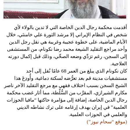
أقدمت محكمة رجال الدين الخاصة التي لا تدين بالولاء لأي
شخص في النظام الإيراني إلا مرشد الثورة علي خامنئي، خلال
الأيام الماضية، على خطوة عجيبة وغريبة هي نقل رجل الدين
وأحد مراجع التقليد الشيعة محمد رضا نكونام، من المستشفى
إلى السجن، رغم ترَدِّي وضعه الصحِّي، وذلك قبل إكمال دورته
العلاجية.
كان نكونام الذي يبلغ من العمر 68 عامًا نُقل إلى أحد
مستشفيات مدينة قم بعد تعرُّضه لسكتة دماغية، وأُودِعَ هذا
الشيخ السجن بسبب اختلاف فقهي مع مرجع التقليد الآخر ناصر
مكارم الشيرازي، المقرَّب من السُّلْطة، مما أثار غضب محكمة
رجال الدين الخاصة، إضافة إلى مؤامرة حاكتها “مافيا الحوزات
العلمية” في إيران بهدف إرغامه على ترك نشاطه الديني
والعلمي في الحوزات العلمية.
(موقع “سحام نيوز”)