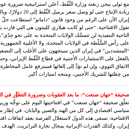
ع تولى بيجن زنغنه وزارة النِّفْط، أعلن استراتيجية ضرورة عودة
زيادة الإنتاج حتى لو و
يران الآن على الرغم من وجود قانون “داماتو” استطاعت حلّ مش
قول الافتتاحية: “حتى لو كانت هيلاري كلينتون هي التي فازت ب
لناحية التنفيذية لن تتمسَّك الولايات المتحدة به على نحو جِدّي”
لى رأس السُّلْطة في الولايات المتحدة، ولا الأغلبية الجمهور
المتشددين” في إيران الذين سيتجهون على الأغلب إلى التصعيد
الفعل على الاستثمارات الأجنبية في قطاع النِّفْط الإيراني، وحت
لاتفاق النووي، وإن لم تؤدِّ إلى إلغائها فسترفع عامل المخاطرة 
ن حِصَّتها للشريك الأجنبي، ومنحه امتيازات أكبر.
حيفة “جهان صنعت”: ما بعد العقوبات وضرورة التطوُّر في الدبل
علّق صحيفة “جهان صنعت” في افتتاحيتها اليوم على توجُّه وز
ياسي اقتصادي إلى كل من الهند والصين واليابان، في إطار سياس
لافتتاحية: تسعى هذه الدول لاستغلال الفرصة بعقد اتفاقات اقتص
يران، وكذلك القدرات الإيرانية بمجال تجارة الترانزيت. الهدف الث