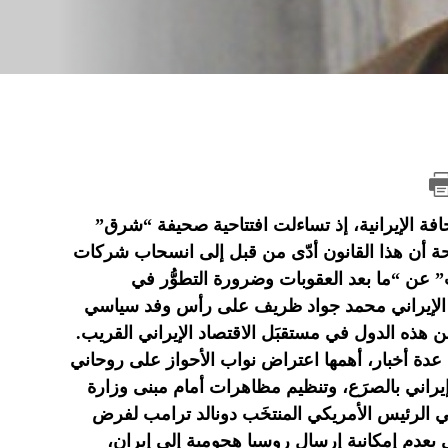
فة الإيرانية، إذ تساءلت افتتاحية صحيفة “شرق”
ضحة أن هذا القانون أدّى من قبل إلى انسحاب شركات
” عن “ما بعد العقوبات وضرورة التطوُّر في
رجية الإيراني محمد جواد ظريف على رأس وفد سياسي
ن هذه الدول في مستقبَل الاقتصاد الإيراني القريب.
 عدة أخبار، أهمها اعتراض نواب الأحواز على روحاني
يراني بالصرَع، وتنظيم مظاهرات أمام مبنى وزارة
عي الرئيس الأمريكي المنتخَب دونالد ترامب لفرض
بعدم إمكانية إرسال روسيا هجومية إلى إيران،