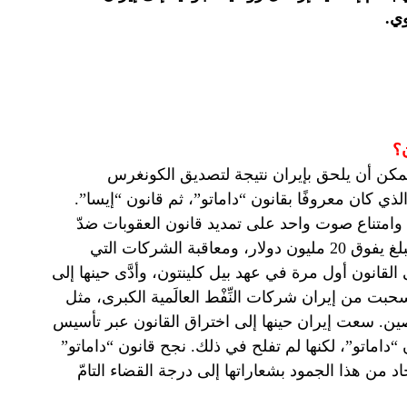
ي.
؟
مكن أن يلحق بإيران نتيجة لتصديق الكونغرس
لذي كان معروفًا بقانون “داماتو”، ثم قانون “إيسا”.
احية: صدّق مجلس الشيوخ الأمريكي بأغلبية 99 صوتًا وامتناع صوت واحد على تمديد قانون العقوبات ضدّ
إيران، الذي يقضي بمنع الاستثمار في قطاع النِّفْط في إيران بمبلغ يفوق 20 مليون دولار، ومعاقبة الشركات التي
 القانون أول مرة في عهد بيل كلينتون، وأدَّى حينها إلى
نسحبت من إيران شركات النِّفْط العالَمية الكبرى، مثل
ين. سعت إيران حينها إلى اختراق القانون عبر تأسيس
ماتو”، لكنها لم تفلح في ذلك. نجح قانون “داماتو”
 من هذا الجمود بشعاراتها إلى درجة القضاء التامّ