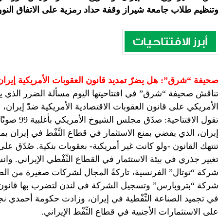
تنظيم طلاب جامعة شيراز وقفة حداد رمزية على الاتفاق النوو
حيفة “شرق”: هل يضرّ تمديد قانون العقوبات الأمريكية إيران
ناقش صحيفة “شرق” في افتتاحيتها اليوم مسألة الضرر الذي ي
لأمريكي على قانون العقوبات الاقتصادية الأمريكية ضدّ إيران، ا
تقول الافتت
نتهك القانون -ولو كانت غير أمريكية- بعقوبات بنكية. صُدّق على
غيير جذري في بيئة الاستثمار في القطاع النِّفْطي الإيراني. وا
ركة “توتال” الفرنسية، تاركةً المجال لشركات صغيرة من الص
ركة “بتروبارس” وتسجيل الشركة في لندن لتضرب بها قانون “دا
ي تجميد الصناعة النِّفْطية في إيران، وزادت حكومة أحمدي نجاد
لى الاستثمارات الأجنبية في قطاع النِّفْط الإيراني.