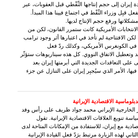
 إيران إلى حجم إنتاجها النِّفْطي قبل العقوبات، عبر
صل سعر برميل النِّفْط إلى 20 دولارًا، وبالفعل قبِل وزراء النِّفْط في اجتماع فيينا هذا المبدأ.
كلاتها ورفع حجم الإنتاج لديها.
الانتخابات الأمريكية كانت ستمرر القانون، لكن من
، لكن الافتتاحية لم تأخذ في اعتبارها أثر وجود ترامب
ية في الكونغرس الأمريكي، وكذلك ردّ فعل
 وتعطيل الاتفاق النووي. كل هذه سيناريوهات ستؤثّر
ى على التعاقدات الجديدة التي أبرمتها إيران بعد
فيها، الأمر الذي سيُجبِر إيران على التنازل عن جزء
وماسية الاقتصادية الإيرانية
ير الخارجية الإيراني محمد جواد ظريف على رأس وفد
ة تنويع العلاقات الاقتصادية الإيرانية. تقول
ادية مع إيران، للاستفادة من الإمكانات المتاحة لدى
اني لهذه الزيارة مرتبط برَدّ فعل القيادة الإيرانية