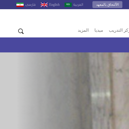
الألتحاق بالمعهد
English
العربية
فارسى
كز التدريب
ميديا
المزيد