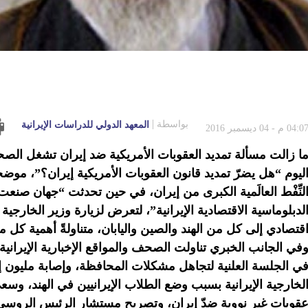
بواسطة
المعهد الدولي للدراسات الإيرانية
04:0 م - 04 ديسمبر 2016
ا زالت مسألة تمديد العقوبات الأمريكية ضد إيران تشغل الصحا
ليوم “هل يضرّ تمديد قانون العقوبات الأمريكية إيران؟”، مو
لنِّفْط العالَمية الكبرى من إيران، في حين تحدثت “جهان صنعت
لدبلوماسية الاقتصادية الإيرانية”، لتعرض لزيارة وزير الخا
قتصادي إلى كل من الهند والصين واليابان، متناولةً أهمية كل م
في الجانب الخبري تناولت الصحف والمواقع الإخبارية الإيرانية
ي الجلسة العلنية لتجاهل مشكلات المحافظة، وإصابة مليون إ
لخارجية الإيرانية بسبب وضع الطلاب الإيرانيين في الهند، وس
قوبات غير نووية ضدّ إيران، وتصريح مستشار الرئيس الروسي 