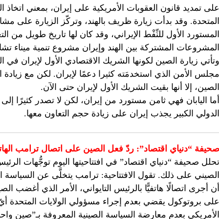
لى تمديد قانون العقوبات الأمريكية على إيران، بمعني اتخاذ الدول
لمتحدة. وقد بدأت زيارة ظريف بالهند، وتركّز الزيارة على مشارك
لمستورد الأول للنِّفْط الإيراني، وقد كان لها تاريخ طويل من 
لمشروعات المشتركة بين الهند وإيران مشروع تنمية ميناء تشاب
تأتي زيارة الصين لكونها الشريك الاقتصادي الأول لإيران في ال
جلس الأمن الذي استخدمَته كثيرا دعمًا لإيران. لكن مع زيادة 
لصين، إلا أنها بقيت الشريك الأول لإيران حتى الآن.
ما اليابان فهي ثامن مستورد من إيران، لكن لا تصدر كثيرًا إلى إي
لدولي الكبير يجذب إيران على زيادة حجم التعاون معها.
حيفة “دنياي اقتصاد”: ردّ فعل الصين على اتصال ترامب الها
حلل صحيفة “دنياي اقتصاد” في افتتاحيتها اليوم توجُّهات الرئي
ن أجرى اتصالًا هاتفيًّا بالرئيس التايواني، الأمر الذي أغضب الص
لى بروتوكول يقضي بعدم إجراء مسؤولي الولايات المتحدة أيّ 
لأمريكي بعدم معارضة السياسة الصينية المعروفة بـ”صين واحدة”،