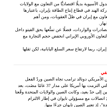
 الآسيوية بديلًا اقتصاديًّا من التعاون مع الولايات
ة الهند في قطاع إنتاج الطاقة بإيران، باعتبارها
التعاون مع إيران في ظلّ العقوبات، ومن أهم
هار.
صادرات والواردات، فضلًا عن تمتُّعها بحق الفيتو داخل
التعاون الأوروبي الإيراني انخفض حجم التجارة مع
ران، ربما لارتفاع سعر السلع اليابانية، لكن ثقلها
تفي
س الأمريكي دونالد ترامب تجاه الصين وردّ الفعل
الصيني على ذلك. تقول الافتتاحية: ترامب يتخلَّى عن السياسة التي التزمت بها أمريكا على مدار 37 عامًا مضَت، بعد
ين إلى حدّ بعيد، وكانت الصين والولايات المتحدة وقّعتا
اتصالات مع مسؤولي تايوان في إطار الالتزام
 إذ تعتبر الصين تايوان جزءًا منها.