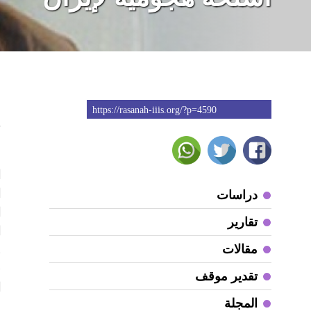
https://rasanah-iiis.org/?p=4590
7
م
ا
ا
دراسات
ا
تقارير
ا
مقالات
و
ف
تقدير موقف
ا
المجلة
ع