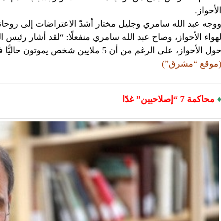
لأحواز.
وجه عبد الله سامري وجليل مختار أشدّ الاعتراضات إلى روحان
هواء الأحواز، وصاح عبد الله سامري منفعلًا: “لقد أشار رئيس 
ول الأحواز، على الرغم من أن 5 ملايين شخص يموتون حاليًّا في هذه المحافظة!”.
موقع “مشرق”)
محاكمة 7 “إصلاحيين” غدًا