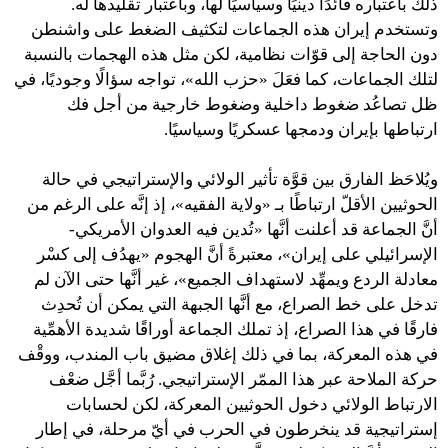
ذلك باعتباره قائدًا دينيًا وسياسيًا لها، وباعتبار تقليدها له.
وتستخدم إيران هذه الجماعات لتكثيف الضغط على واشنطن
دون الحاجة إلى قوّات نظامية، لكن مثل هذه الهجمات بالنسبة
لتلك الجماعات، كما فعَلَ «حزب الله»، تواجه سؤالًا وجوديًا، في
ظل تصاعُد ضغوط داخلية وضغوط خارجية من أجل فك
ارتباطها بإيران ودمجها عسكريًا وسياسيًا.
ويُلاحَظ الفارق بين قوَّة تأثير الولائي والإستراتيجي في حالة
الحوثيين الأقلّ ارتباطًا بـ «ولاية الفقيه»، إذ إنَّه على الرغم من
أنَّ الجماعة قد أعلنت أنَّها «تُدين فيه العدوان الأمريكي-
الإسرائيلي على إيران»، معتبرةً أنَّ الهجوم «يهدُف إلى كسْر
معادلة الردع ويمهِّد لاستهداف الجميع»، غير أنَّها حتى الآن لم
تدخل على خط الصراع، مع أنَّها الجبهة التي يمكن أن تُحدِث
فارقًا في هذا الصراع، إذ تملك الجماعة أوراقًا شديدة الأهمِّية
في هذه المعركة، بما في ذلك إغلاق مضيق باب المندب، ووقْف
حركة الملاحة عبر هذا الممّر الإستراتيجي. رُبَّما أجَّل ضعْف
الارتباط الولائي دخول الحوثيين المعركة، لكن لحسابات
إستراتيجية قد ينخرطون في الحرب في أيّ مرحلة، في إطار