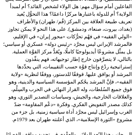
الفاعلين أمام سؤال مهم: هل الولاء لشخص القائد؟ أم لمبدأ
الولاية؟ أم للدولة باعتبارها مركزًا داعمًا؟ هذا التحوُّل يُعيد
تعريف طبيعة العلاقة بين المركز (قُم/ طهران) والأطراف
(بغداد، بيروت، صنعاء، ودمشق). على هذا النحو لا يمكن تجاوز
«الولي الفقيه» في فهْم تحرُّكات «محور إيران» في الإقليم،
فالمرشد الإيراني ليس مجرَّد «رئيس دولة» عسكري أو سياسي؛
بل يمثِّل مشروعًا أيديولوجيًا كاملًا، ويُعَدُّ مركز القوَّة العملية.
بالتالي، لا يتصرَّفون خارج إطار توجيهاته، فهم ينفِّذون
إستراتيجية ردْع وإنتاج قوَّة حسب التقييمات، التي يحدِّدها
المرشد أو يوافق عليها. فوفقًا للدستور، ووفقًا لنظرية «ولاية
الفقيه»، فإنَّ المرشد يحُكم المؤسسة السياسية والدينية، وهو
فوق جميع السُلطات، وله القرار النهائي في الحرب والسِلْم،
والعلاقات الخارجية، والجيش، وسياسات التصدير الثوري، وهو
كذلك مصدر التفويض الفكري. وفكرة «دعْم المقاومة» ضدّ
الغرب وإسرائيل ليس مجرَّد أداة سياسية زمنية، بل جزء من
مشروع «الثورة الإسلامية»، الذي أعلنته طهران بعد 1979م.
إلى جانب هذا البُعد الولائي والعقْدي في تحديد مواقف الفصائل