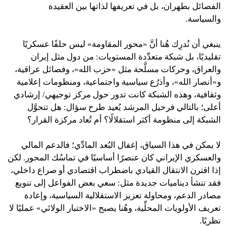
الفصائل بطهران، بل في تعريفها لذاتها بين العقيدة
والسياسة.
ينبغي أن نُدرِك هُنا أنَّ «محور المقاومة» ليس حلفًا عسكريًا
تقليديًا، بل شبكة متعدِّدة المستويات: من دول مثل إيران
والعراق، وحركات مسلَّحة مثل «حزب الله»، وفصائل عراقية،
و«أنصار الله»، وأذرُع سياسية واجتماعية، ومنظومات إعلامية
وثقافية، وهذه الشبكة كانت تدور حول مركز توجيهي/ إرشادي
أعلى؛ بالتالي فرحيل المرشد يُعيد طرح سؤال: هل تتحوَّل
الشبكة إلى منظومة أكثر استقلالًا؟ أم تُعاد مركزة القرار؟
لا يمكن في هذا السياق، إغفال البُعد المادِّي؛ فالدعم المالي
والعسكري الإيراني كان عنصرًا أساسيًا في تماسُك المحور. لكن
إذا اقترن الانتقال القيادي باضطراب اقتصادي أو صراع داخلي،
فقد تنشأ ديناميات جديدة مثل: سعي بعض الفواعل إلى تنويع
مصادر الدعم، ومحاولة تعزيز الاستقلالية السياسية، وإعادة
تعريف الأولويات المحلِّية، وهُنا يصبح «الاختبار الولائي» عمليًا لا
نظريًا.