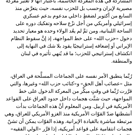
المشاركة في هذه المعركة الحاسمة، باعتبار أنَّها لا تُعتبَر معركة
مصيرية لإيران وحسب بل للحزب نفسه، حيث يتعرَّض منذ
السابع من أكتوبر لضغطٍ داخلي مدعوم بدعم عسكري
إسرائيلي وأمريكي من أجل نزْع سلاحه وتفكيك دوره على
الساحة اللبنانية، ومن ثمَّ لم يعُد الولاء وحده هو معيار تحديد
دخول «حزب الله» على خط المواجهة، إذ إنَّ سقوط النظام
الإيراني أو إضعافه إستراتيجيًا يقود بلا شك في النهاية إلى
انكشاف إستراتيجي للحزب؛ ما قد يُنهي تأثيره في لبنان
والمنطقة.
رُبَّما ينطبق الأمر نفسه على الجماعات المسلَّحة في العراق،
مثل «عصائب أهل الحق» و«كتائب حزب الله» وغيرها، والتي
قرَّرت رُبَّما في وقتٍ مبكِّر من المعركة الدخول على خط
المواجهة، حيث شنَّت هجمات داخل حدود العراق على القواعد
الأمريكية في أربيل. ومن المعلوم أنَّ هذه الجماعات بدأت
أنشطتها ضدّ القوّات الأمريكية منذ الغزو الأمريكي للعراق، وهي
مرتبطة مباشرة بالقيادة الإيرانية. وهذه القوّات يمكن أن تشنّ
هجمات انتقامية على قواعد أمريكية، إذا قرَّر «الولي الفقيه»