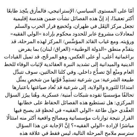
أمّا على المستوى السياسي/ الإستراتيجي، فالمأزق يتّخِذ طابعًا
أكثر تعقيدًا، إذ إنَّ هذه الفصائل نشأت ضمن هندسة إقليمية
تجعل مركز الثِقَل في طهران، وتُخضِع قرار الحرب والسلم
لمعادلات مشروع عابر للحدود محكوم بإرادة «الولي الفقيه»
ورؤيته. ومع غياب القائد المؤسِّس/ المركز لهذه المرحلة، قد
يتقدَّم منطق «الدولة الوطنية» (العراق/ لبنان) بما يفرض
براغماتية أعلى، أو على العكس، وهو المرجَّح، قد تميل القيادات
الدينية والميدانية إلى تشديد النبرة العقائدية لإثبات الوفاء للخط
العام ومنْع أيّ تصدُّع داخلي. وفي كلتا الحالتين، سوف تتبدَّل
طبيعة الشرعية: من شرعية تستمِدُّ قوَّتها من شخصٍ يمثِّل
امتدادًا للثورة والولاية، إلى شرعية قد تُعاد صياغتها باعتبارها
تحالفًا مؤسسيًا تقوده شبكات أمنية/ عسكرية. وهُنا يبرُز السؤال
المركزي: هل تستطيع هذه الفصائل الحفاظ على خطابها
العقْدي حول طاعة «الولي الفقيه» في لحظةٍ قد يصبح فيها
القرار نتيجة توازنات مؤسساتية ومصالح واقعية أكثر منه امتثالًا
مباشرًا لإرادة «الولي الفقيه»؟ إنَّ الإجابة عن هذا السؤال
سترسم ملامح المرحلة التالية، ليس فقط في علاقة هذه