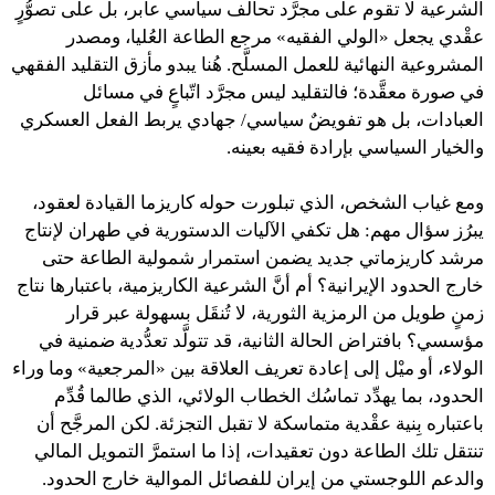
الشرعية لا تقوم على مجرَّد تحالف سياسي عابر، بل على تصوُّرٍ
عقْدي يجعل «الولي الفقيه» مرجع الطاعة العُليا، ومصدر
المشروعية النهائية للعمل المسلَّح. هُنا يبدو مأزق التقليد الفقهي
في صورة معقَّدة؛ فالتقليد ليس مجرَّد اتّباعٍ في مسائل
العبادات، بل هو تفويضٌ سياسي/ جهادي يربط الفعل العسكري
والخيار السياسي بإرادة فقيه بعينه.
ومع غياب الشخص، الذي تبلورت حوله كاريزما القيادة لعقود،
يبرُز سؤال مهم: هل تكفي الآليات الدستورية في طهران لإنتاج
مرشد كاريزماتي جديد يضمن استمرار شمولية الطاعة حتى
خارج الحدود الإيرانية؟ أم أنَّ الشرعية الكاريزمية، باعتبارها نتاج
زمنٍ طويل من الرمزية الثورية، لا تُنقَل بسهولة عبر قرار
مؤسسي؟ بافتراض الحالة الثانية، قد تتولَّد تعدُّدية ضمنية في
الولاء، أو ميْل إلى إعادة تعريف العلاقة بين «المرجعية» وما وراء
الحدود، بما يهدِّد تماسُك الخطاب الولائي، الذي طالما قُدِّم
باعتباره بِنية عقْدية متماسكة لا تقبل التجزئة. لكن المرجَّح أن
تنتقل تلك الطاعة دون تعقيدات، إذا ما استمرَّ التمويل المالي
والدعم اللوجستي من إيران للفصائل الموالية خارج الحدود.