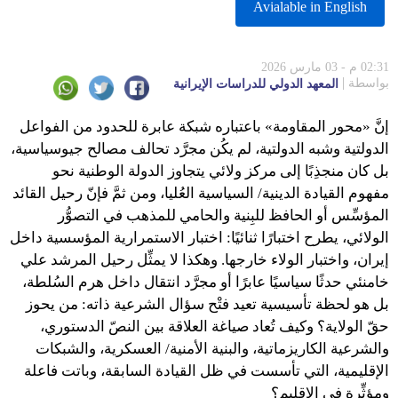
Avialable in English
02:31 م - 03 مارس 2026
بواسطة
المعهد الدولي للدراسات الإيرانية
إنَّ «محور المقاومة» باعتباره شبكة عابرة للحدود من الفواعل
الدولتية وشبه الدولتية، لم يكُن مجرَّد تحالف مصالح جيوسياسية،
بل كان منجذِبًا إلى مركز ولائي يتجاوز الدولة الوطنية نحو
مفهوم القيادة الدينية/ السياسية العُليا، ومن ثمَّ فإنّ رحيل القائد
المؤسِّس أو الحافظ للبِنية والحامي للمذهب في التصوُّر
الولائي، يطرح اختبارًا ثنائيًا: اختبار الاستمرارية المؤسسية داخل
إيران، واختبار الولاء خارجها. وهكذا لا يمثِّل رحيل المرشد علي
خامنئي حدثًا سياسيًا عابرًا أو مجرَّد انتقال داخل هرم السُلطة،
بل هو لحظة تأسيسية تعيد فتْح سؤال الشرعية ذاته: من يحوز
حقّ الولاية؟ وكيف تُعاد صياغة العلاقة بين النصّ الدستوري،
والشرعية الكاريزماتية، والبنية الأمنية/ العسكرية، والشبكات
الإقليمية، التي تأسست في ظل القيادة السابقة، وباتت فاعلة
ومؤثِّرة في الإقليم؟