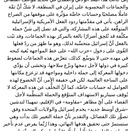
والجماعات المحسوبة على إيران في المنطقة، لا شكَّ أنَّ ثمَّة
عاملًا مصلحيًا وحسابات خاصَّة مؤثِّرة على موقفها من الصراع
الراهن، يأتي في مقدِّمتها ردود الفعل الأمريكية والإسرائيلية
المتوقَّعة على هذه المشاركة، والتي قد تصل إلى شنِّ حملة
مكثَّفة قد تُلحِق أضرارًا بالغة بالمركز بهذه الجماعات، وقد ثبُت
بالفعل أنَّ إسرائيل متحسِّبة لذلك، وهو ما ظهَرَ من ردّ فعلها
القُوى على دخول «حزب الله» على خط المواجهة بُغية كبحه
في مهده حتى لا يتوسَّع. كذلك، تتعرَّض هذه الجماعات لضغوط
كبيرة في دولها لأجل دمجها ونزْع سلاحها، وتخشى أن يؤدِّي
دخولها المعركة إلى حملة داخلية ومواجهة قد تزعزع مكانتها
على الساحة العالمية. لكن في حقيقة الأمر، أنَّ الخضوع لهذه
العوامل له حسابات خاصَّة، كما أنَّ التخلُّف عن هذه المعركة لا
يُوقِف سيناريو الاستهداف المتوَّقع والحملة المنظَّمة لأجل
القضاء على أيّ مظاهر «مقاومة» في الإقليم، تمهيدًا لتدشين
«شرق أوسط جديد» يخدم إسرائيل والولايات المتحدة وفق
تصوُّر تلك الفصائل، والتقدير بأنَّ حملة التغيير تلك بدأت وهي
ستستمرّ حتى تحقيق هدفها النهائي، وهذا رُبَّما يفرض عدم تأخير