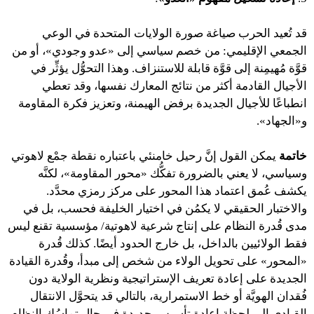
قد تُعيد الحرب صياغة صورة الولايات المتحدة في الوعي
الجمعي الإقليمي: من خصم سياسي إلى «عدو وجودي»، أو من
قوَّة مُهيمِنة إلى قوَّة قابلة للاستنزاف. وهذا التحوُّل يؤثِّر في
الأجيال القادمة أكثر من نتائج المعارك نفسها، وقد تعطي
انطباعًا للأجيال الجديدة برفض الهيمنة، وتعزيز فكرة المقاومة
و«الجهاد».
خاتمة
يمكن القول إنَّ رحيل خامنئي باعتباره نقطة جمْع لاهوتي
وسياسي، لا يعني بالضرورة تفكُّك «محور المقاومة»، لكنَّه
يكشف عُمق اعتماد هذا المحور على مركز رمزي محدَّد.
والاختبار الحقيقي لا يكمُن في اختيار الخليفة فحسب، بل في
مدى قُدرة النظام على إنتاج شرعية لاهوتية/ مؤسسية تقنع ليس
فقط الولائيين بالداخل، بل خارج الحدود أيضًا. كذلك قُدرة
«المحور» على تحويل الولاء من شخص إلى مبدأ، وقُدرة القيادة
الجديدة على إعادة تعريف الإستراتيجية ونظرية الولاية دون
فُقدان الهويَّة أو خط الاستمرارية، بالتالي قد يتحوَّل الانتقال
القيادي إلى لحظة إعادة تأسيس جديدة في حال تماسُك النظام