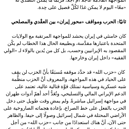
المواجهة القادمة عاجلًا أم آجلًا، فرُبَّما ما يمكن التصدِّي له
«معًا» اليوم لا يمكن غدًا لكُلِّ فصيل على حِدة.
ثانيًا: الحرب ومواقف «محور إيران» بين العقْدي والمصلحي
كان خامنئي في إيران يحشد للمواجهة المرتقبة مع الولايات
المتحدة باعتبارها مقدَّسة، وبطبيعة الحال هذا الخطاب لم يكُن
المقصود به الإيرانيين وحسب، بل كل من يُدين بالولاء لـ «الولي
الفقيه» داخل إيران وخارجها.
كان «حزب الله» قد حدَّد موقفه مُسبَقًا بأنَّ الحزب لن يقِف
على الحياد في هذه المواجهة، والمعروف أنَّ الحزب منظَّمة
شبه عسكرية وسياسية تمتلك قوَّة قتالية عالية، تعتمد على
الدعم الإيراني المالي والتسليحي، وتُعَدُّ أحد أهمّ أدوات طهران
في مواجهة إسرائيل مباشرةً. ولم يمضِ وقت طويل حتى دخل
الحزب بالفعل على خط الصراع، بإعادة هجماته الصاروخية على
الأراضي المحتلة في شمال إسرائيل وصولًا إلى حيفا. والظاهر
حتى الآن، أنَّ هناك استعدادًا من جانب «حزب الله» من أجل