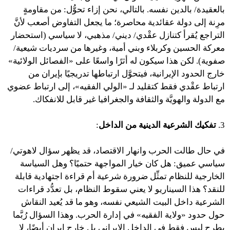
بالعقيدة/ بالدين نفسه. بالتالي، نحن إزاء تحوُّل: من مقاومةٍ
مرِنة إلى دولة عقائدية محاصرة؛ ما يجعل التفاوض أصعب لأنَّ
التراجع يُقرأ كتنازل عقْدي/ ديني/ مذهبي، لا سياسي (استحضار
معركة الحسين وكربلاء وبني أمية، وغيرها من سرديات شيعية/
صفوية). لكن هذا سيكون له أثرًا واسعًا على «الفصائل الولائية»
خارج الحدود الإيرانية، فيتحوَّل ارتباطها تدريجيًا بإيران من
ارتباط عقْدي فقط كتقليد لـ «الولي الفقيه»، إلى ارتباط عضوي
مع الدولة والهويَّة والثقافة والجغرافيا غير قابل للانفكاك.
3.
تفكيك الشرعية الدينية من الداخل
:
في حال طالت الحرب وانهار الاقتصاد، قد يظهر سؤال لاهوتي/
سياسي عميق: هل كان خيار المواجهة حتميًا؟ وهل السياسة
الخارجية للنظام تمثِّل ضرورة شرعية أم قراءة اجتهادية قابلة
للنقد؟ هذا السيناريو لا يعني سقوط النظام، بل تعدُّد قراءات
الشرعية داخل البيت الشيعي نفسه، وهو ما قد يُعيد النقاش
حول حدود «ولاية الفقيه» في إدارة الحرب. وهذا السؤال رُبَّما
يطرح ليس فقط في الداخل الإيراني بل خارج إيران أيضًا، لا