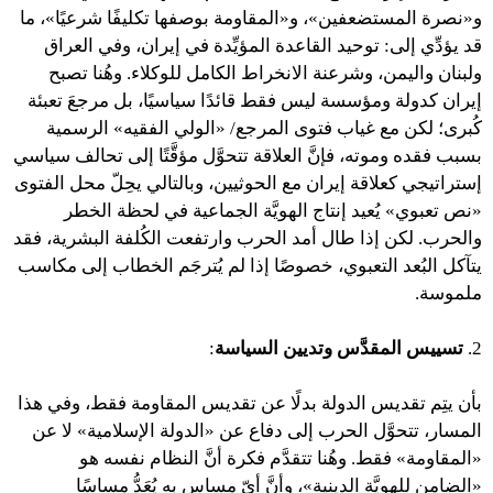
و«نصرة المستضعفين»، و«المقاومة بوصفها تكليفًا شرعيًا»، ما
قد يؤدِّي إلى: توحيد القاعدة المؤيِّدة في إيران، وفي العراق
ولبنان واليمن، وشرعنة الانخراط الكامل للوكلاء. وهُنا تصبح
إيران كدولة ومؤسسة ليس فقط قائدًا سياسيًا، بل مرجعَ تعبئة
كُبرى؛ لكن مع غياب فتوى المرجع/ «الولي الفقيه» الرسمية
بسبب فقده وموته، فإنَّ العلاقة تتحوَّل مؤقَّتًا إلى تحالف سياسي
إستراتيجي كعلاقة إيران مع الحوثيين، وبالتالي يحِلّ محل الفتوى
«نص تعبوي» يُعيد إنتاج الهويَّة الجماعية في لحظة الخطر
والحرب. لكن إذا طال أمد الحرب وارتفعت الكُلفة البشرية، فقد
يتآكل البُعد التعبوي، خصوصًا إذا لم يُترجَم الخطاب إلى مكاسب
ملموسة.
2.
تسييس المقدَّس وتديين السياسة
:
بأن يتِم تقديس الدولة بدلًا عن تقديس المقاومة فقط، وفي هذا
المسار، تتحوَّل الحرب إلى دفاع عن «الدولة الإسلامية» لا عن
«المقاومة» فقط. وهُنا تتقدَّم فكرة أنَّ النظام نفسه هو
«الضامن للهويَّة الدينية»، وأنَّ أيّ مساس به يُعَدُّ مساسًا