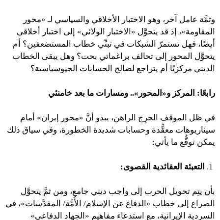
وثمَّة عامل آخر، وهو الاختبار الأخلاقي والسياسي لـ «محور
المقاومة»، إذ قد يتحوَّل «الاختبار الولائي» إلى اختبار أخلاقي
أيضًا، فهل تستمرّ الشبكات في تبنِّي خطاب المستضعفين؟ أم
يتحوَّل المحور إلى تحالف براغماتي بحت؟ وهل يبقى الخطاب
الديني مركزيًا أم يتراجع لصالح الحسابات الجيوسياسية؟
رابعًا: المركز و«المحور».. ومسارات ما بعد خامنئي
في ظل الموقف الحرِج الراهن، يبدو أنَّ «محور إيران» أمام
سيناريوهات معقَّدة وحسابات شديدة الخطورة، وفي سياق ذلك
يمكن توقُّع ما يأتي:
1.
التعبئة العقائدية القصوى:
بأن يتِم تحويل الحرب إلى واجب ديني جامع، ومن ثمَّ يتحوَّل
الصراع إلى خطاب «الدفاع عن الإسلام/ الأُمَّة/ المقدَّسات»، في
السردية الإيرانية، مع استدعاء مفاهيم «الجهاد الدفاعي»