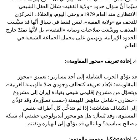
سيّما أنَّ سؤال حدود «ولاية الفقيه» شغَلَ العقل الشيعي
الانتظاري منذ العام 1979م وحتى اليوم، والخلاف المركزي
للنجف مع «ولاية الفقيه»، ليس فقط في سياق أنَّها قد سيَّست
المذهب ووسَّعت صلاحيات وصاية «الفقيه»، بل لأنَّها تمتَدّ خارج
الحدود الإيرانية، وتهيمن على مجمل الجماعة الشيعية في
العالم.
4.
إعادة تعريف «محور المقاومة»
:
قد تؤدِّي الحرب الشاملة إلى أحد مسارين: تعميق «محور
المقاومة»؛ فيُعاد تعريفه كتحالف وجودي ضدّ «الهيمنة الغربية»،
ويتحوَّل من مشروع إقليمي شيعي بقيادة إيران إلى مشروع
«حضاري» شامل مناهِض للهيمنة (حسب تصوُّره). وقد تؤدِّي
إلى انكشاف هشاشته؛ إذا لم تتدخَّل كل أطرافه بنفس
المستوى، وقد يُسأل: هل هو محور أيديولوجي حقيقي أم شبكة
مصالح سياسية؟ وبالتالي قد يؤدِّي إلى انهياره وتفتته.
5.
إعادة تشكيل مفهوم «العدو»
: