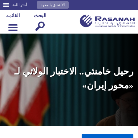
الألتحاق بالمعهد
أختر اللغة
البحث
القائمه
رحيل خامنئي.. الاختبار الولائي لـ
«محور إيران»