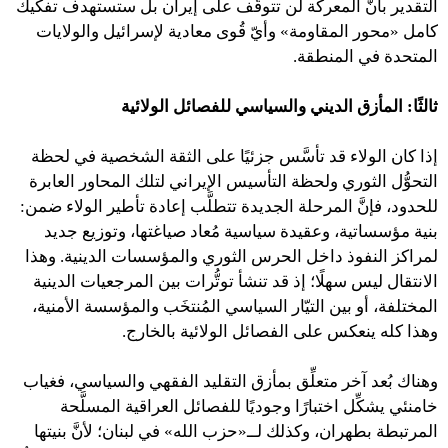
التقدير بأنَّ المعركة لن تتوقَّف على إيران بل ستستهدف تفكيك
كامل «محور المقاومة» وأيّ قُوى معادية لإسرائيل والولايات
المتحدة في المنطقة.
ثالثًا: المأزق الديني والسياسي للفصائل الولائية
إذا كان الولاء قد تأسَّس جزئيًا على الثقة الشخصية في لحظة
التحوُّل الثوري ولحظة التأسيس الإيراني لتلك المحاور العابرة
للحدود، فإنَّ المرحلة الجديدة تتطلَّب إعادة تأطير الولاء ضمن:
بنية مؤسساتية، وعقيدة سياسية مُعاد صياغتها، وتوزيع جديد
لمراكز النفوذ داخل الحرس الثوري والمؤسسات الدينية. وهذا
الانتقال ليس سهلًا؛ إذ قد تنشأ توتُّرات بين المرجعيات الدينية
المختلفة، أو بين التيّار السياسي المُنتخَب والمؤسسة الأمنية،
وهذا كله ينعكس على الفصائل الولائية بالخارج.
وهناك بُعد آخر متعلِّق بمأزق التقليد الفقهي والسياسي، فغياب
خامنئي يشكِّل اختبارًا وجوديًا للفصائل العراقية المسلَّحة
المرتبطة بطهران، وكذلك لــ«حزب الله» في لبنان؛ لأنَّ بنيتها