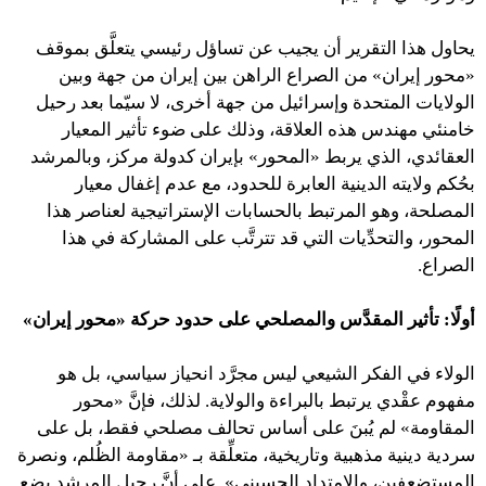
يحاول هذا التقرير أن يجيب عن تساؤل رئيسي يتعلَّق بموقف
«محور إيران» من الصراع الراهن بين إيران من جهة وبين
الولايات المتحدة وإسرائيل من جهة أخرى، لا سيّما بعد رحيل
خامنئي مهندس هذه العلاقة، وذلك على ضوء تأثير المعيار
العقائدي، الذي يربط «المحور» بإيران كدولة مركز، وبالمرشد
بحُكم ولايته الدينية العابرة للحدود، مع عدم إغفال معيار
المصلحة، وهو المرتبط بالحسابات الإستراتيجية لعناصر هذا
المحور، والتحدِّيات التي قد تترتَّب على المشاركة في هذا
الصراع.
أولًا: تأثير المقدَّس والمصلحي على حدود حركة «محور إيران»
الولاء في الفكر الشيعي ليس مجرَّد انحياز سياسي، بل هو
مفهوم عقْدي يرتبط بالبراءة والولاية. لذلك، فإنَّ «محور
المقاومة» لم يُبنَ على أساس تحالف مصلحي فقط، بل على
سردية دينية مذهبية وتاريخية، متعلِّقة بـ «مقاومة الظُلم، ونصرة
المستضعفين، والامتداد الحسيني». على أنَّ رحيل المرشد يضع