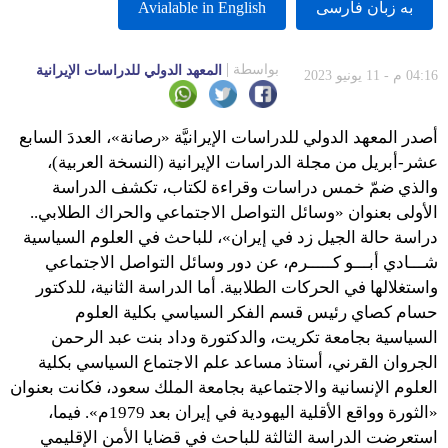
به زبان فارسى
Avialable in English
بواسطة
المعهد الدولي للدراسات الإيرانية
04:16 م - 11 يونيو 2023
أصدر المعهد الدولي للدراسات الإيرانيَّة «رصانة»، العددَ السابع
عشر-أبريل من مجلة الدراسات الإيرانية (النسخة العربية)،
والذي ضمّ خمس دراسات وقراءة لكتاب، تكشف الدراسة
الأولى بعنوان «وسائل التواصل الاجتماعي والحراك الطلابي..
دراسة حالة الجيل زد في إيران»، للباحث في العلوم السياسية
شـــادي أبـــو كـــــرم، عن دور وسائل التواصل الاجتماعي
واستغلالها في الحركات الطلابية. أما الدراسة الثانية، للدكتور
حسام كصاي رئيس قسم الفكر السياسي بكلية العلوم
السياسية بجامعة تكريت، والدكتورة وداد بنت عبد الرحمن
الجروان القرني، أستاذ مساعد علم الاجتماع السياسي بكلية
العلوم الإنسانية والاجتماعية بجامعة الملك سعود، فكانت بعنوان
«الثورة وواقع الأقلية اليهودية في إيران بعد 1979م». فيما،
استعرضت الدراسة الثالثة للباحث في قضايا الأمن الإقليمي