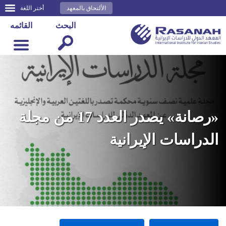
الألتحاق بالمعهد
أختر اللغة
البحث
القائمه
«رصانة» يصدر العدد 17 من مجلة
الدراسات الإيرانية