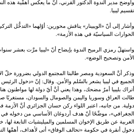
أوضح مدير الندوة الدكتور القرني، أنّ ما يعكس أهمِّية هذه ال
قسيم ليبيا.
أشار إلى أنّ «الويبينار» يناقش محورين: أوّلهما «التدخُّل الترك
لحوارات السياسيّة في هذه الأزمة».
استهلّ رمزي الرميح الندوة بإيضاح أنّ «ليبيا مرَّت بعشر سن
لأمن وتصحيح الوضع».
ذكر أنَّ السعودية ومصر طالبتا المجتمع الدولي بضرورة حلّ ا
لجميع في ليبيا يشعر بالسّلم والأمن. وقال: إنّ «دخول الر
تراك بليبيا أمرٌ مضحك، وهذا يعني أنَّ أيّ دولة لها مواطنون هنا
الت العراق وسوريا واليمن والصومال والسودان، مستغربًا صم
ولية. من جانبه، اعتبر اللواء ركن حسان الجزائري أنَّ الأزمة ف
لجغرافي»، موضِّحًا أنّ هدف أردوغان الأساسي من دخوله في 
لغربية عن طريق الإخوان المسلمين والميليشيات التابعة لها، خا
خول أنقرة في حكومة «تحالف الوفاق» أتى لأهداف، أهمَّها التض