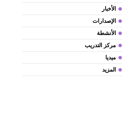
و
الأخبار
ت
الإصدارات
و
الأنشطة
ا
مركز التدريب
و
ميديا
ا
المزيد
و
ا
أ
ط
د
ا
ا
د