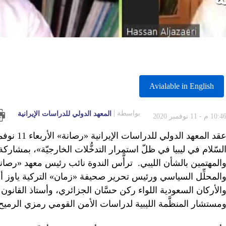
Avialable in English
بواسطة
المعهد الدولي للدراسات الإيرانية
10:4 م - 11 نوفمبر 2020
لسّلام في ليبيا في ظلّ استمرار التدخُّلات الخارجيّة»، بمشاركة
المهتمين بالشأن الليبي. ترأَّس الندوة نائب رئيس معهد «رصانة
المحلِّل السياسي ورئيس تحرير صحيفة «زمان» التركية ياوز أجار،
الأركان السعودية اللواء ركن حسَّان الجزائري، وأستاذ القان
مستشار المنظَّمة الليبية لدراسات الأمن القومي رمزي الرميح