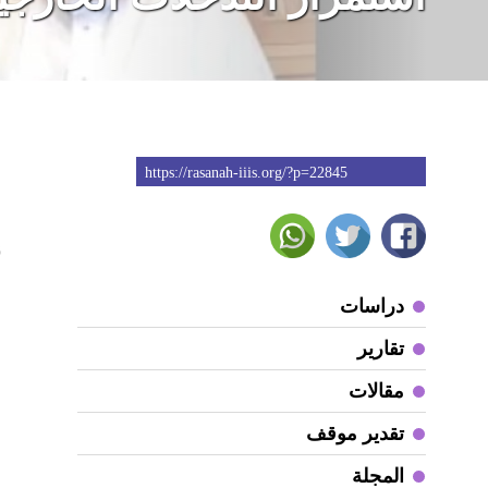
https://rasanah-iiis.org/?p=22845
6
دراسات
ا
تقارير
و
و
مقالات
و
تقدير موقف
و
المجلة