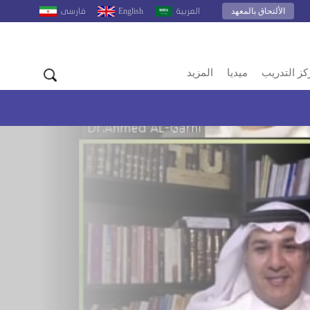
الألتحاق بالمعهد
English
العربية
فارسى
كز التدريب
ميديا
المزيد