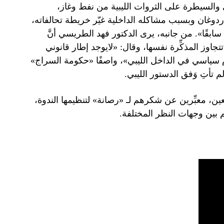
 والسيطرة على الثروات الليبية من نفط وغاز،
أردوغان وبسبب مشاكله الداخلية غيّر خريطة تحالفاته،
ابقًا». من جانبه، يرى الدكتور فهد الطريسي أنَّ
تتجاوز المذكِّرة نفسها، وقال: «لايوجد إطار قانوني
م سياسي في الداخل الليبي»، واصفًا «حكومة السراج»
لم تأتِ وَفق الدستور الليبي.
ابعين، معبِّرين عن شكرهم لـ «رصانة» لتنظيمها الندوة،
ُم بين وجهات النظر المختلفة.