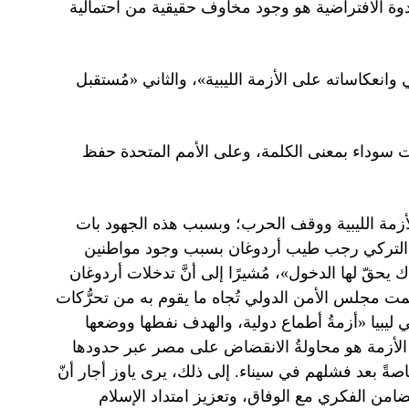
ندوة الافتراضية هو وجود مخاوف حقيقية من احتمالية
ي وانعكاساته على الأزمة الليبية»، والثاني «مُستقبل
وات سوداء بمعنى الكلمة، وعلى الأمم المتحدة حفظ
لأزمة الليبية ووقف الحرب؛ وبسبب هذه الجهود بات
ئيس التركي رجب طيب أردوغان بسبب وجود مواطنين
ك يحقّ لها الدخول»، مُشيرًا إلى أنَّ تدخلات أردوغان
ت مجلس الأمن الدولي تُجاه ما يقوم به من تحرُّكات
ي ليبيا «أزمةُ أطماع دولية، والهدف نفطها ووضعها
الأزمة هو محاولةُ الانقضاض على مصر عبر حدودها
صةً بعد فشلهم في سيناء. إلى ذلك، يرى ياوز أجار أنّ
امن الفكري مع الوفاق، وتعزيز امتداد الإسلام