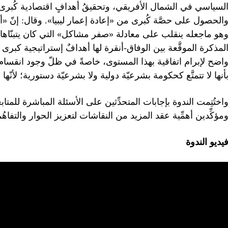
لسياسي في الشمال الأفريقي، وتحقيقُ أهدافٍ اقتصادية كُبرى
الحصول على حصَّة كُبرى من «إعادة إعمار ليبيا». وقال: إنّ «
هو ماجعله ينقلب على معادلة «صفر مشاكل» التي كان يتبنّاها س
لمذكرة الموقَّعة بين الوفاق-أنقرة لها أهدافٌ إستراتيجية كبرى 
اضح لإبرام اتفاقية بهذا المستوى، خاصةً في ظلّ وجود انقسا
أنها لا تتمتَّع كحكومة بشرعيّة دولية ولا بشرعيّة دستورية؛ لأنّها 
اختُتِمت الندوة بإجابات المتحدِّثين على الأسئلة المباشرة للمت
مؤكِّدين أهمِّية عقد المزيد من النقاشات لتعزيز الحوار والتفاه
يديو الندوة