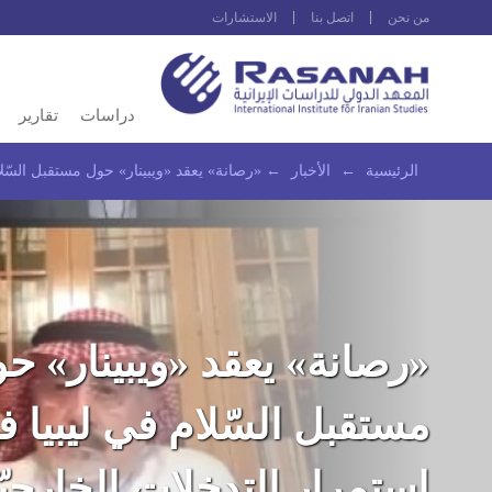
من نحن
اتصل بنا
الاستشارات
دراسات
تقارير
الرئيسية
←
الأخبار
←
«رصانة» يعقد «ويبينار» حول مستقبل السّلا
«رصانة» يعقد «ويبينار» ح
مستقبل السّلام في ليبيا
استمرار التدخلات الخارجيّ