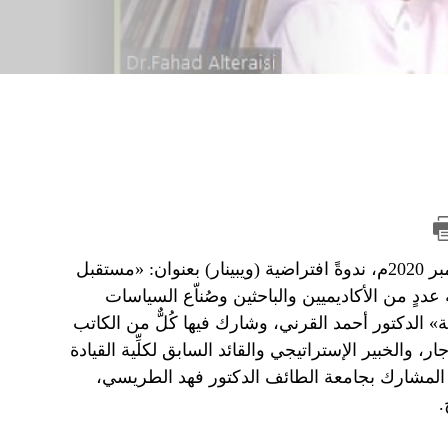
عقد المعهد الدولي للدراسات الإيرانية «رصانة» الأربعاء 11 نوفمبر 2020م، ندوةً افتراضية (ويبينار) بعنوان: «مستقبل
 عددٍ من الأكاديميين والباحثين وصُناّع السياسات
» الدكتور أحمد القرني، وشارك فيها كُلٌّ من الكاتب
 والخبير الإستراتيجي والقائد السابق لكلِّية القيادة
ون المشارك بجامعة الطائف الدكتور فهد الطريسي،
.