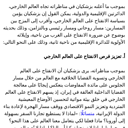
بموجب ما أعلنه بزشكيان في مناظراته تجاه العالم الخارجي،
الدائرتين الإقليمية والدولية، يمكن القول إن بزشكيان يؤمن
بسياسة الانفتاح على العالم الخارجي، وأقرب إلى المزج بين
المسارين: مسار روحاني ومسار رئيسي وبالتزامن، وذلك بحديثه
بوضوح عن ضرورة الانفتاح على الغرب من ناحية، وإيلائه
الأولوية للدائرة الإقليمية من ناحية ثانية، وذلك على النحو التالي:
أ. تعزيز فرص الانفتاح على العالم الخارجي
بموجب مناظراته، يرى بزشكيان أن الانفتاح على العالم
الخارجي وتسوية القضايا الخلافية مع العالم من خلال مسار
الجلوس على مائدة المفاوضات ينعكس إيجابًا على معالجة
القضايا الداخلية العالقة في إيران، إذ يسهم الانفتاح على العالم
الخارجي في خلق بيئة مواتية لتحسين الأوضاع المعيشية
المتردية وتعزيز النمو الاقتصادي ووقف مسار الهجرة لإعادة بناء
الدولة الإيرانية،
متسائلًا
: «لماذا لا يستطيع تجارنا السفر بسهولة
إلى أوروبا؟ ماذا فعلنا لكي يتعامل معنا العالم على هذا النحو؟
في جوارنا، لماذا لا تمنحنا تركيا أموالنا؟ لماذا لا تُعيد الصين