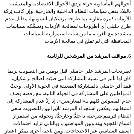
أحوالهم المأساوية جراء تردي الأحوال الاقتصادية والمعيشية
بالبلاد بفعل سياسات النظام الداخلية والخارجية، وإن كانت تِركة
الأزمات كبيرة مقارنة بما طرحه بزشكيان لتسويتها، مقابل عدم
طرح جليلي أي أطروحات لمعالجة الأزمات وتمسُّكه بسياسات
متشددة مع الغرب، ما من شأنه استمرارية السياسات
المحافظة التي لم تفلح في معالجة الأزمات.
6. مواقف المرشد من المرشحين للرئاسة
تصريحات المرشد علي خامنئي قبل يومين من التصويت لربما
كان لها تأثير في نسبة المشاركة التي صبّت لصالح بزشكيان،
فقد أقر خامنئي بالمشاركة الضعيفة في الجولة الأولى، وحثّ
المواطنين على المشاركة في الجولة الثانية، مع رفضه وصف
عدم المصوتين كلهم بـ«المعارضين»، إذ ردَّ عدم المشاركة إلى
انشغالهم. يعكس استجداء المرشد للإيرانيين للتصويت سعي
النظام لترميم شرعيته داخليًّا وخارجيًّا، وتخوفه من استمرار
اتساع الفجوة بينه وبين المواطنين، وبالتالي تزايد احتمالات
العنف السياسي عبر الاحتجاجات، ومن ناحية أخرى يمكن اعتبار