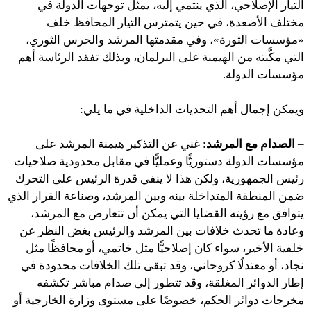
التيار الإصلاحي، الذي ينتمي إليه، يمثل توجهات الدولة في
مختلف الأصعدة، في حين يتمترس التيار المحافظ خلف
«مؤسسات الثورة»، وفي مقدمتها المرشد والحرس الثوري،
التي مكَّنته من الهيمنة على البرلمان، وبذلك تفقد الرئاسة أهم
مؤسسات الدولة.
ويمكن إجمال أهم التحديات الداخلية في ما يلي:
–
الصدام مع المرشد
: غني عن التذكير هيمنة المرشد على
مؤسسات الدولة دستوريًّا وعمليًّا في مقابل محدودية صلاحيات
رئيس الجمهورية، ولكن هذا لا ينفي قدرة الرئيس على التحرك
ضمن المنطقة المتداخلة بينه وبين المرشد، وصناعة القرار الذي
يتوافق مع رؤيته القضايا التي يمكن أن تتعارض مع المرشد،
وعادة ما تحدث خلافات بين المرشد والرئيس بغض النظر عن
خلفية الأخير، سواء كان إصلاحيًّا مثل خاتمي، أو محافظًا مثل
نجاد، أو معتدلًا كروحاني، وقد تبقى تلك الخلافات محدودة في
إطار الدوائر المغلقة، وقد تتطور إلى صدام مباشر تكشفه
مخرجات دوائر الحكم، خصوصًا على مستوى وزارة الخارجية أو