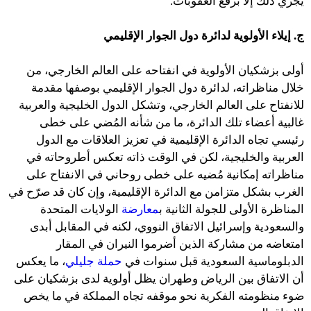
يجري ذلك إلا برفع العقوبات.
ج. إيلاء الأولوية لدائرة دول الجوار الإقليمي
أولى بزشكيان الأولوية في انفتاحه على العالم الخارجي، من
خلال مناظراته، لدائرة دول الجوار الإقليمي بوصفها مقدمة
للانفتاح على العالم الخارجي، وتشكل الدول الخليجية والعربية
غالبية أعضاء تلك الدائرة، ما من شأنه المُضي على خطى
رئيسي تجاه الدائرة الإقليمية في تعزيز العلاقات مع الدول
العربية والخليجية، لكن في الوقت ذاته تعكس أطروحاته في
مناظراته إمكانية مُضيه على خطى روحاني في الانفتاح على
الغرب بشكل متزامن مع الدائرة الإقليمية، وإن كان قد صرّح في
المناظرة الأولى للجولة الثانية ب
معارضة
الولايات المتحدة
والسعودية وإسرائيل الاتفاق النووي، لكنه في المقابل أبدى
امتعاضه من مشاركة الذين أضرموا النيران في المقار
الدبلوماسية السعودية قبل سنوات في
حملة جليلي
، ما يعكس
أن الاتفاق بين الرياض وطهران يظل أولوية لدى بزشكيان على
ضوء منظومته الفكرية نحو موقفه تجاه المملكة في ما يخص