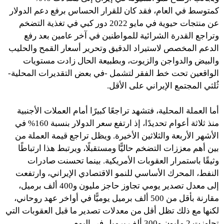
كمتوسط في العام، فقد كان للقرار الحساس برفع دعم الدولار
عن منتجات حيوية في مايو 2022 دور كبي في تغذية التضخم
وتراجع القدرة الشرائية للمواطنين في آخر عامين بعد رفع
الدعم المخصص لاستيراد الدقيق وتحرير أسعار القمح والحليب
والبيض والدواجن والزيوت، وبطبيعة الحال زادت مستويات
الواقعين تحت خط الفقر لتشمل -في بعض التقديرات المحلية-
ثُلثي المجتمع الإيراني على الأقل.
أما العملة المحلية، فتشهد تراجعًا كبيرًا أمام العملات الأجنبية
منذ ثلاثة أعوام تحديدًا، إذ ارتفع سعر الدولار بنسبة 160% في
الأشهر الأربعة والثلاثين الأخيرة. ويظل تراجع قيمة العملة من
بين أهم معززات التضخم حاليًّا ومستقبلًا، ويرتبط هذا ارتباطًا
وثيقًا باستمرار العقوبات الأمريكية. بينما تحسنت صادرات
النفط، المحرك الأساسي للنمو الاقتصادي الإيراني، وارتفعت
إلى معدل تصدير يومي تجاوز حاجز مليون و400 ألف برميل،
مقارنة بأقل من 500 ألف برميل يوميًّا في أواخر عهد روحاني،
لكنها مع ذلك تظل أقل من معدلات تصدير ما قبل العقوبات التي
تجاوزت 2 مليون و300 ألف برميل في اليوم.