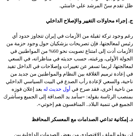
ظل تقدم سنّ المرشد علي خامنئي.
ج. إجراء محاولات التغيير والإصلاح الداخلي
رغم وجود تركة ثقيلة من الأزمات في إيران تتجاوز حدود أي
رئيس لمعالجتها، فإن تصريحات بزشكيان حول وجود حزمة من
الأزمات أدت إلى امتناع تصويت نحو 60% من المواطنين في
الجولة الأولى، ورغبته، حسب حديثه في مناظراته، في السعي
لمعالجتها، لربما تسفر عن تغييرات وإصلاحات في الداخل تفيد
في إعادة ترميم العَلاقة بين النظام والمواطنين من جديد من
ناحية، والسعي لإعادة رأب الصدع في البيت السياسي الداخلي
من ناحية أخرى، فقد صرح في
أول حديث له
بعد إعلان فوزه
بمنصب الرئاسة بقوله: «سأمد يد الصداقة إلى الجميع وسأشرك
الجميع في تنمية البلاد.. المنافسون هم إخوتي».
د. إمكانية تداعي الصدامات مع المعسكر المحافظ
لن يخلو الملف الاقتصادي من بعض الصدمات الداخلية بين