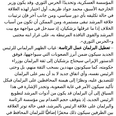
المؤسسة العسكرية، وتحديدًا الحرس الثوري. وقد يكون وزير
الخارجية الأسبق، محمد جواد ظريف، أول اختبار لهذه العلاقة
في حالة تكليفه بأي دور سياسي، ومن جانب آخر فإن ترتيبات
خلافة المرشد تبقى مستمرة، ومن الممكن أن تكون من أسباب
الخلاف إذا ما عرقلها بزشكيان، إذ سيدخل في مواجهة مع بيت
المرشد والقوى النافذة المرتبطة به، على غرار ابنه مجتبى
و«الحرس الثوري».
–
تعطيل البرلمان عمل الرئاسة
: غياب الظهير البرلماني للرئيس
الجديد سيكون ضمن أبرز الصعوبات التي سيواجهها، فوفق
الدستور الإيراني سيحتاج بزشكيان إلى ثقة البرلمان بوزراء
حكومته، كما سيكونون مهددين بسحب الثقة منهم، بل وحتى
الرئيس نفسه، وأي اتفاق جديد لا بد أن يمر على البرلمان
للتصديق عليه، ونظرًا إلى هيمنة المحافظين على البرلمان فبكل
تأكيد سيكون الأمر في غاية الصعوبة، وتجدر الإشارة في هذا
السياق إلى أن البرلمان قد يكون من أدوات المرشد لتطويع
الرئيس الجديد، إذ يتوقف حجم الصدام بين مؤسسة الرئاسة
والبرلمان على علاقة الرئيس بالمرشد، ففي حالة توتر العلاقة
بين الطرفين سيكون ذلك محفزًا إضافيًّا للبرلمان المحافظ في