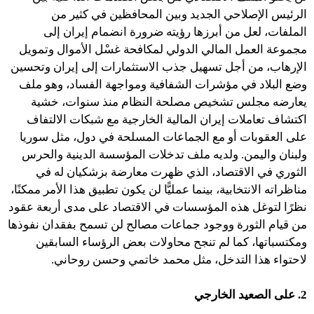
الرئيس الإصلاحي الجديد وبين المحافظين في كثير من
الملفات، لعل من أبرزها رؤيته ضرورة انضمام إيران إلى
مجموعة العمل المالي الدولي لمكافحة غسْل الأموال وتمويل
الإرهاب، من أجل تسهيل جذب الاستثمارات إلى إيران وتحسين
وضع البلاد في مؤشرات الشفافية ومواجهة الفساد، وهو ملف
يعارضه مجلس تشخيص مصلحة النظام منذ سنوات، خشية
اكتشاف تعاملات إيران المالية الخارجية مع شبكات الالتفاف
على العقوبات أو مع الجماعات المسلحة في دول، مثل سوريا
ولبنان واليمن. ولديه ملف تدخلات المؤسسة الدينية والحرس
الثوري في الاقتصاد، الذي ظهرت معارضة بزشكيان له في
مناظراته الانتخابية، بينما عمليًّا لن يكون تطبيق هذا الأمر ممكنًا،
نظرًا لتوغل هذه المؤسسات في الاقتصاد على مدى أربعة عقود
من قيام الثورة ووجود جماعات مصالح لن تسمح بفقدان نفوذها
ومكتسباتها، كما لم تنجح محاولات بعض الرؤساء السابقين
لاحتواء هذا التدخل، مثل محمد خاتمي وحسن روحاني.
2. على الصعيد الخارجي