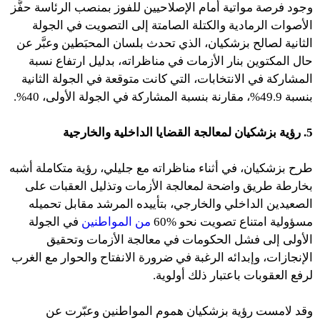
وجود فرصة مواتية أمام الإصلاحيين للفوز بمنصب الرئاسة حفَّز
الأصوات الرمادية والكتلة الصامتة إلى التصويت في الجولة
الثانية لصالح بزشكيان، الذي تحدث بلسان المحبَطين وعبَّر عن
حال المكتوين بنار الأزمات في مناظراته، بدليل ارتفاع نسبة
المشاركة في الانتخابات، التي كانت متوقعة في الجولة الثانية
بنسبة 49.9%، مقارنة بنسبة المشاركة في الجولة الأولى، 40%.
5. رؤية بزشكيان لمعالجة القضايا الداخلية والخارجية
طرح بزشكيان، في أثناء مناظراته مع جليلي، رؤية متكاملة أشبه
بخارطة طريق واضحة لمعالجة الأزمات وتذليل العقبات على
الصعيدين الداخلي والخارجي، بتأييده المرشد مقابل تحميله
مسؤولية امتناع تصويت نحو %60
من المواطنين
في الجولة
الأولى إلى فشل الحكومات في معالجة الأزمات وتحقيق
الإنجازات، وإبدائه الرغبة في ضرورة الانفتاح والحوار مع الغرب
لرفع العقوبات باعتبار ذلك أولوية.
وقد لامست رؤية بزشكيان هموم المواطنين وعبّرت عن