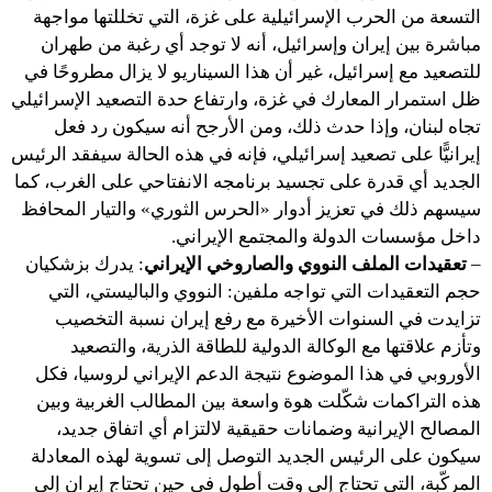
التسعة من الحرب الإسرائيلية على غزة، التي تخللتها مواجهة
مباشرة بين إيران وإسرائيل، أنه لا توجد أي رغبة من طهران
للتصعيد مع إسرائيل، غير أن هذا السيناريو لا يزال مطروحًا في
ظل استمرار المعارك في غزة، وارتفاع حدة التصعيد الإسرائيلي
تجاه لبنان، وإذا حدث ذلك، ومن الأرجح أنه سيكون رد فعل
إيرانيًّا على تصعيد إسرائيلي، فإنه في هذه الحالة سيفقد الرئيس
الجديد أي قدرة على تجسيد برنامجه الانفتاحي على الغرب، كما
سيسهم ذلك في تعزيز أدوار «الحرس الثوري» والتيار المحافظ
داخل مؤسسات الدولة والمجتمع الإيراني.
–
تعقيدات الملف النووي والصاروخي الإيراني
: يدرك بزشكيان
حجم التعقيدات التي تواجه ملفين: النووي والباليستي، التي
تزايدت في السنوات الأخيرة مع رفع إيران نسبة التخصيب
وتأزم علاقتها مع الوكالة الدولية للطاقة الذرية، والتصعيد
الأوروبي في هذا الموضوع نتيجة الدعم الإيراني لروسيا، فكل
هذه التراكمات شكّلت هوة واسعة بين المطالب الغربية وبين
المصالح الإيرانية وضمانات حقيقية لالتزام أي اتفاق جديد،
سيكون على الرئيس الجديد التوصل إلى تسوية لهذه المعادلة
المركّبة، التي تحتاج إلى وقت أطول في حين تحتاج إيران إلى