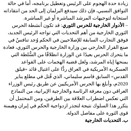
زيادة حدة الهجوم على الرئيس وتعطيل برنامجه، أما في حالة
التوافق النسبي، فإن ذلك سيدفع البرلمان إلى الحد من انتقاداته
استجابة لتوجيهات المرشد المباشرة أو غير المباشرة.
–
الأدوار الخارجية للحرس الثوري
: قد تكون أنشطة الحرس
الثوري الخارجية من أهم التحديات التي تواجه الرئيس الجديد،
فوفق التجارب السابقة للإصلاحيين في الحكم وُجد تنافسٌ في
صنع القرار الخارجي بين وزارة الخارجية والحرس الثوري، فعادة
ما يتحرك الحرس بعيدًا عن الوزارة انطلاقًا من السُّلطة التي
يمنحها إياه المرشد، ولعل قضية الهجمات على القواعد
العسكرية الأمريكية في العراق ردًّا على اغتيال قائد «فيلق
القدس» السابق قاسم سليماني، الذي قُتل في مطلع يناير
2020م، وأبلغ بها الحرس الأمريكيين عن طريق رئيس الوزراء
العراقي دون معرفة الرئاسة والخارجية الإيرانية، من النماذج
التي تعكس اضطراب العلاقة بين الطرفين، ومن المحتمل أن
يتكرر هذا السلوك نتيجة لتجذر ازدواجية الحكم في إيران وهيمنة
قوى الثورة على مفاصل الدولة.
ب. التحديات الخارجية