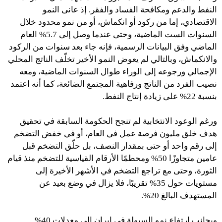
النفط والدعم ومكافحة الفساد والفقر. إذ عانى النمو
الاقتصادي، إما من ركود أو انكماش، أو من نمو محدود خلال
السنوات الست الماضية، وحتى عندما وصل إلى 5.7% العام
الماضي وفق البيانات الرسمية، فإنه جاء بعد سنوات من الركود
والانكماش، وبالتالي لم يعوض النمو الأخير تخلّف الناتج المحلي
الإجمالي ورجوعه إلى الوراء طوال السنوات الماضية، ومعه
نصيب الفرد من الناتج ورفاهية المجتمع الضائعة، كما أنه اعتمد
بنسبة 22% على زيادة إنتاج النفط.
ورغم الوعود الانتخابية لم تنجح الحكومة السابقة في تحقيق
هدف خلق مليون فرصة عمل في العام، أو في خفض التضخم
إلى رقم واحد أو حتى بمقدار النصف، بل حلّق التضخم قبل
عامين متجاوزًا 50% ومحطمًا الأرقام القياسية للتضخم منذ قيام
الثورة، وحتى مع تراجع التضخم في الأشهر الأخيرة إلى
مستويات حول 35% تقريبًا، فلا يزال في وضع بعيد عن
المستهدف البالغ 20%.
وبجانب ارتفاع نمو السيولة في إيران إلى معدلات 40%