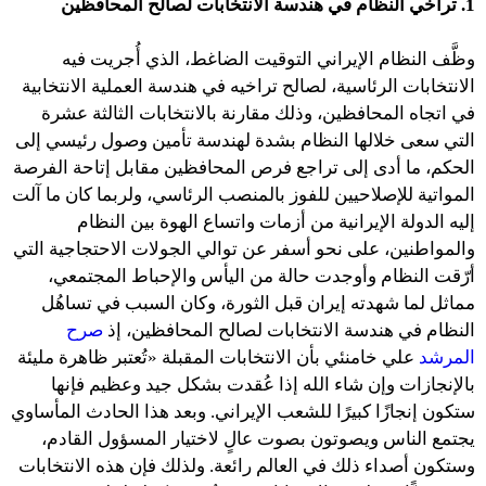
1. تراخي النظام في هندسة الانتخابات لصالح المحافظين
وظَّف النظام الإيراني التوقيت الضاغط، الذي أُجريت فيه
الانتخابات الرئاسية، لصالح تراخيه في هندسة العملية الانتخابية
في اتجاه المحافظين، وذلك مقارنة بالانتخابات الثالثة عشرة
التي سعى خلالها النظام بشدة لهندسة تأمين وصول رئيسي إلى
الحكم، ما أدى إلى تراجع فرص المحافظين مقابل إتاحة الفرصة
المواتية للإصلاحيين للفوز بالمنصب الرئاسي، ولربما كان ما آلت
إليه الدولة الإيرانية من أزمات واتساع الهوة بين النظام
والمواطنين، على نحو أسفر عن توالي الجولات الاحتجاجية التي
أرّقت النظام وأوجدت حالة من اليأس والإحباط المجتمعي،
مماثل لما شهدته إيران قبل الثورة، وكان السبب في تساهُل
النظام في هندسة الانتخابات لصالح المحافظين، إذ
صرح
المرشد
علي خامنئي بأن الانتخابات المقبلة «تُعتبر ظاهرة مليئة
بالإنجازات وإن شاء الله إذا عُقدت بشكل جيد وعظيم فإنها
ستكون إنجازًا كبيرًا للشعب الإيراني. وبعد هذا الحادث المأساوي
يجتمع الناس ويصوتون بصوت عالٍ لاختيار المسؤول القادم،
وستكون أصداء ذلك في العالم رائعة. ولذلك فإن هذه الانتخابات