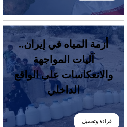
أزمة‭ ‬المياه‭ ‬في‭ ‬إيران‭..
‬الداخلي
قراءة وتحميل