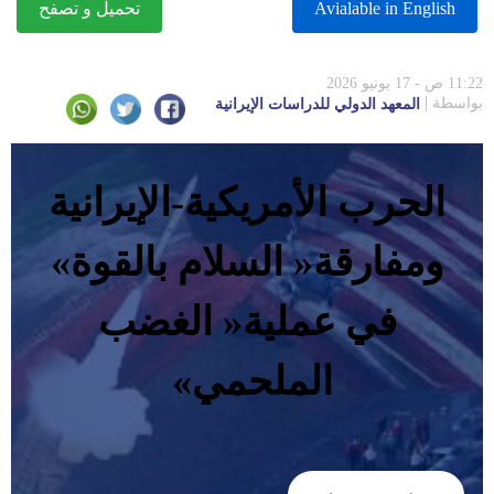
Avialable in English
تحميل و تصفح
11:22 ص - 17 يونيو 2026
بواسطة
المعهد الدولي للدراسات الإيرانية
‬ومفارقة‭ ‬‮«‬السلام‭ ‬بالقوة‮»‬‭
‬الملحمي‮»‬‭ ‬