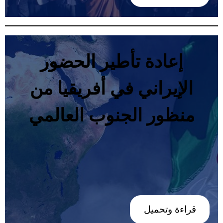
‬منظور‭ ‬الجنوب‭ ‬العالمي
‭ ‬
قراءة وتحميل