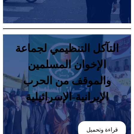
‬الإيرانية‭-‬الإسرائيلية
قراءة وتحميل