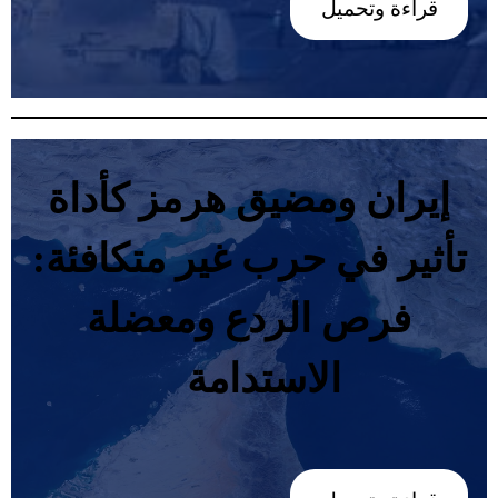
قراءة وتحميل
‬تأثير‭ ‬في‭ ‬حرب‭ ‬غير‭ ‬متكافئة‭:
‬الاستدامة‭ ‬