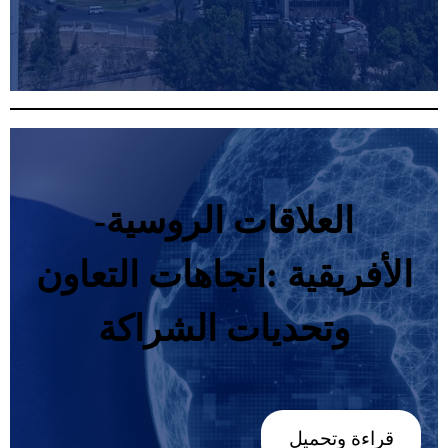
‬وتحديات‭ ‬الشراكة
قراءة وتحميل