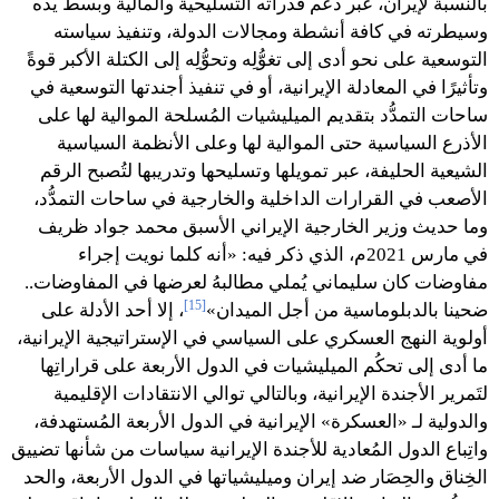
بالنسبة لإيران، عبر دعم قُدراته التسليحية والمالية وبسط يده
وسيطرته في كافة أنشطة ومجالات الدولة، وتنفيذ سياسته
التوسعية على نحو أدى إلى تغوُّلِه وتحوُّلِه إلى الكتلة الأكبر قوةً
وتأثيرًا في المعادلة الإيرانية، أو في تنفيذ أجندتها التوسعية في
ساحات التمدُّد بتقديم الميليشيات المُسلحة الموالية لها على
الأذرع السياسية حتى الموالية لها وعلى الأنظمة السياسية
الشيعية الحليفة، عبر تمويلها وتسليحها وتدريبها لتُصبح الرقم
الأصعب في القرارات الداخلية والخارجية في ساحات التمدُّد،
وما حديث وزير الخارجية الإيراني الأسبق محمد جواد ظريف
في مارس 2021م، الذي ذكر فيه: «أنه كلما نويت إجراء
مفاوضات كان سليماني يُملي مطالبهُ لعرضها في المفاوضات..
[15]
ضحينا بالدبلوماسية من أجل الميدان»
، إلا أحد الأدلة على
أولوية النهج العسكري على السياسي في الإستراتيجية الإيرانية،
ما أدى إلى تحكُم الميليشيات في الدول الأربعة على قراراتِها
لتَمرير الأجندة الإيرانية، وبالتالي توالي الانتقادات الإقليمية
والدولية لـ «العسكرة» الإيرانية في الدول الأربعة المُستهدفة،
واتِباع الدول المُعادية للأجندة الإيرانية سياسات من شأنها تضييق
الخِناق والحِصَار ضد إيران وميليشياتها في الدول الأربعة، والحد