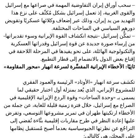
– سحب أوراق إيران التفاوضية المهمة في صراعها مع إسرائيل
والقوى الغربية، إذ تعمل إسرائيل بشكل مُكثّف على نزع هذا
التهديد من يد إيران، وذلك عبر إضعاف وكلائها عسكريًا وتقويض
دورهم السياسي في الساحات المختلفة.
– تمكُّن إسرائيل -نتيجة انكشاف القوة الإيرانية وسوء تقديراتها-
من إرساء صورة جديدة عن قوة إسرائيل وقدراتها العسكرية
والتكنولوجية الهائلة، على نحو يفيدها في المرحلة اللاحقة في
إقناع بعض الدول بالانضمام إلى قطار التطبيع.
ثانِيًا: الأخطاء الإيرانية المفسِّرة لسرعة انهيار «محور المقاومة»
تكشف سرعة انهيار «الأوتاد» الرئيسة والعمود الفقري
للمشروع الإيراني، الذي يُعد بمنزلة أول اختبار حقيقي لما
يسمى بـ «وحدة الساحات» وقوة الردع الإيرانية الإقليمية في
الصراع مع إسرائيل، خلال فترة زمنية قليلة للغاية، عن جملة من
الأخطاء ارتكبتها طهران في تمرير مشروعها التوسعي، وتفرض
عليها إعادة النظر في طرح مقاربات إقليمية بنَّاءة تُفضي إلى
التراجُع عن نظرتها الجيوسياسية بعدما أصبح مُستقبل نِظامها
على المحك، هي كالتالي: