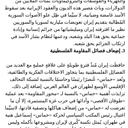
والكهرباء والفوسفات والبتروكيماويات بمئات الملايين من
الدولارات، وباتَ مَصير هذه الديون والعقود الإيرانية بعد سقوط
الأسد غامضة وضبابية، لا سيَّما في ظِل علو الأصوات السورية
المُطالبة بتقديم إيران تعويضات مليارية لسوريا والسوريين
نظير ما اقترفته إيران وميليشياتها من جرائم إنسانية وإبادة
جماعية بحق هذا البلد وشعبه، ودعمها لنظام بشار الأسد في
ارتكاب الجرائم بحق شعبه.
3. إضِعاف فصائل المقاومة الفلسطينية
حافظَت إيران مُنذُ فترةٍ طويلةٍ على علاقةٍ عمليةٍ مع العديد من
الفصائِل الفلسطينية بما يتجاوز الاختلافات الفكرية والطائفية،
وتُعد «حماس» عُنصرًا رئيسًا وحاسمًا بالنسبة لشبكة التحالف
الإقليمي الأوسع لطهران في العالم العربي. إضافة إلى ذلك،
تزايدَت أهمية «حماس» بالنسبة لـ «محور المقاومة» بعد عملية
«طوفان الأقصى» وأدائها في حرب غزة المستمرة، إلا أن ما
تعرضت له «حماس» من إضعاف هياكلها وتصفية قادتها، لاسيَّما
اغتيال رئيس المكتب السياسي لحركة «حماس» إسماعيل هنية
في طهران، يُمثل نكسة ًكُبرى لإيران ومشروعها بأكمله وليس