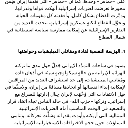
على «حماس» وحدها، كما أن «حماس» التي تَعُدها إيران ضِمن
محورها تعرضت لضربات إسرائيلية أنهكت قواها وقدراتها،
ودمَّرت القطاع بشكل كامل، وأفقدته كل مقومات الحياة،
وتحوَّل القطاع لثكنةٍ عسكريةٍ إسرائيليةٍ، تتحدث العديد من
التقارير الإسرائيلية عن إمكانية ممارسة سياسة استيطانية في
شمال القطاع.
4. الهزيمة النفسية لقادة
ومقاتلي
الميليشيات وحواضنها
يسود في ساحات التمدُد الإيراني جَدلٌ حول مدى ما تركته
الهزائم الإيرانية من حالةٍ سيكولوجيةٍ سيئة في أذهان قادة
ومُقاتِلي الميليشيات، إلى حد استشراف العديد من المراقبين
لإمكانية إبداء انفصالها أو اتخاذها مسافةً من إيران، ولاسيَّما في
ظِل الانتقادات التي وُجِّهَت لإيران حِيال إدارتها للصراع مع
إسرائيل، وتركها «حزب الله» في حالة التباس تجاه اتخاذ قرار
بالتصعيد في الوقت المناسب أمام الضربات الإسرائيلية
المتتالية، التي أربكته وأودت بقدراته وشلَّت تحركاته، وتنامي
التساؤلات حول حجم الاختراقات الاستخباراتية الإسرائيلية