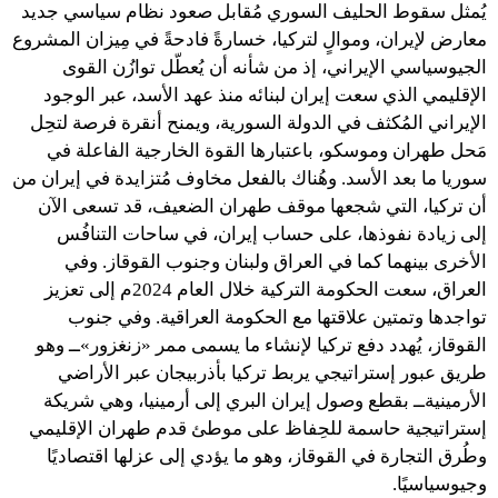
يُمثل سقوط الحليف السوري مُقابل صعود نظام سياسي جديد
معارض لإيران، وموالٍ لتركيا، خسارةً فادحةً في مِيزان المشروع
الجيوسياسي الإيراني، إذ من شأنه أن يُعطّل توازُن القوى
الإقليمي الذي سعت إيران لبنائه منذ عهد الأسد، عبر الوجود
الإيراني المُكثف في الدولة السورية، ويمنح أنقرة فرصة لتحِل
مَحل طهران وموسكو، باعتبارها القوة الخارجية الفاعلة في
سوريا ما بعد الأسد. وهُناك بالفعل مخاوف مُتزايدة في إيران من
أن تركيا، التي شجعها موقف طهران الضعيف، قد تسعى الآن
إلى زيادة نفوذها، على حساب إيران، في ساحات التنافُس
الأخرى بينهما كما في العراق ولبنان وجنوب القوقاز. وفي
العراق، سعت الحكومة التركية خلال العام 2024م إلى تعزيز
تواجدها وتمتين علاقتها مع الحكومة العراقية. وفي جنوب
القوقاز، يُهدد دفع تركيا لإنشاء ما يسمى ممر «زنغزور»ــ وهو
طريق عبور إستراتيجي يربط تركيا بأذربيجان عبر الأراضي
الأرمينيةــ بقطع وصول إيران البري إلى أرمينيا، وهي شريكة
إستراتيجية حاسمة للحِفاظ على موطئ قدم طهران الإقليمي
وطُرق التجارة في القوقاز، وهو ما يؤدي إلى عزلها اقتصاديًا
وجيوسياسيًا.