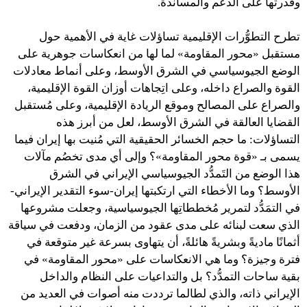
وقدرتها على الدعم والمساندة.
تطرح التطوُّرات الإقليمية تساؤلات غاية في الأهمية حول
مستقبل «محور المقاومة» لما لها من انعكاسات جوهرية على
الوضع الجيوسياسي في الشرق الأوسط، وعلى أنماط معادلات
القوة والصراع داخله، وعلى اتِجاهات أوزان القوة الإقليمية،
والصراع على المصالح وموقع الريادة الإقليمية، وعلى مُستقبل
القضايا العالقة في الشرق الأوسط، لعل من أبرز هذه
التساؤلات: ما حجم الخسائر الحقيقية التي مُنيت بها إيران فيما
يسمى بـ «قوة محور المقاومة»؟ وإلى أي مدى تخصُم مآلات
هذا الوضع من التَمدُّد الجيوسياسي الإيراني في الشرق
الأوسط؟ وما الأخطاء التي ارتكبتها إيران-سوء التقدير الإيراني-
في التمَدُّد لتمرير مُخططاتِها الجيوسياسية، وجعلت مشروعها
الذي سعت لبنائه على مدى عقود من الزمان، ودفعت في سياقة
أثمانًا ماديةً وبشريةً هائلةً، أن يتهاوى بسرعة غير متوقعة في
فترة وجيزة؟ وما هي الانعكاسات على «محور المقاومة» في
بقية ساحات التمدُّد؟ بل والتداعيات على النظام والداخل
الإيراني ذاته، والذي لطالما ترددت منه أصوات في العديد من