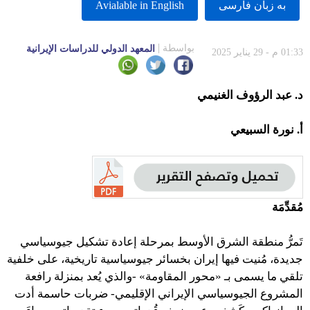
به زبان فارسى
Avialable in English
بواسطة
المعهد الدولي للدراسات الإيرانية
01:33 م - 29 يناير 2025
د. عبد الرؤوف الغنيمي
أ. نورة السبيعي
مُقدِّمَة
تَمرُّ منطقة الشرق الأوسط بمرحلة إعادة تشكيل جيوسياسي
جديدة، مُنيت فيها إيران بخسائر جيوسياسية تاريخية، على خلفية
تلقي ما يسمى بـ «محور المقاومة» -والذي يُعد بمنزلة رافعة
المشروع الجيوسياسي الإيراني الإقليمي- ضربات حاسمة أدت