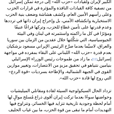
الكبير لإيران ولقيادات «حزب الله» إلى درجة تمكن إسرائيل
من تصفية كافة القيادات النافذة والمؤثرة في قرارات الحزب
وعلى رأسهم الأمين العام، وكشف هشاشة وضعف بنية الحزب
الاستخبارية وانكشافه الأمني، بل وإحراج إيران ذاتها في ترددها
وعدم قدرتها على تأمين غطاءٍ للحزب، وتركها فراغًا عنيفًا
ومؤثرًا في كل ما راكمته واستثمرته في لبنان وفي البيئة
الجيوسياسية، التي شكَّلتها خلال عقدين من الزمان بين سوريا
والعراق، لاسيَّما بعدما صرَّح الرئيس الإيراني مسعود بزشكيان
بعدم قدرة «حزب الله» اللبناني على البقاء بمفرده في مواجهة
إسرائيل
، ما زاد من طموحات رئيس الوزراء الإسرائيلي
[11]
بنيامين نتنياهو في تحقيق مزيدٍ من الانتصارات، وتغيير موازين
القوى في الجبهة الشمالية، والإطاحة بسرديات «قوة الردع»
التي روج لها قادة «حزب الله».
تزداد الحال السيكولوجية السيئة لقادة ومقاتلي الميليشيات
وحواضنها سوءًا بعدما تركت إيران أقوى ذراع مُسلح موالٍ لها
أمام لحظة وجودية تاريخية تتزايد فيها الخسائر، وتتراوح فيها
التهديدات أمام ما تبقى من قوة الحزب، ما بين غياب الحليف