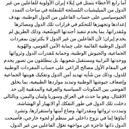
أما رابع الأخطاء يتمثل في إيلاء إيران الأولوية للفاعلين من غير
الدول من الميليشيات المُسلحة المُنفلتة في ساحات التمدد
الجيوسياسي على حساب الفاعلين من الدول الوطنية، بهدف
إعدادها وتجهيزها للتحكم في قرارات تلك الدول ومصائرها
ومُقدراتها، بما يخدم تنفيذ أجندتها التوسُعية، وذلك الطريق لم
يخدم إيران؛ لأن الفاعلين من غير الدول لا يكترثون بمفردات
الدول الوطنية القائمة على حِماية الأمن القومي، والهُوية
الجماعية، والجيوش الوطنية، وحماية مُقدرات الدول وثرواتها
ووحدتها الترابية ومستقبل شعوبها، بل ينطلقون من تصور يخدم
في المقام الأول مصالح الراعي على حساب المفردات الوطنية
للدول، وذلك من شَأنِه تهديد أمن الدول وتفكيك هويتها الجماعية
وإضعاف جيوشها الوطنية وتبديد مواردها الطبيعية، بما يخلق
الفوضى بين المكونات السياسية والعِرقية والمذهَبية إلى حد
الاقتتال، وهو ما حدث في العراق وسوريا ولبنان واليمن، وبالتالي
دخلت تلك الدول في طور التفكك أو الانهيار أو الهشاشة،
وتبددت ثرواتها ومقدراتها، وضاع أمنها واستقرارها، وتشرد
أبناؤها إما في نزوح داخلي غير منظم أو لجوء خارجي، فأصبحت
الدول ذاتها عاجزة عن مواجهة تغوّل الفاعلين من غير الدول،