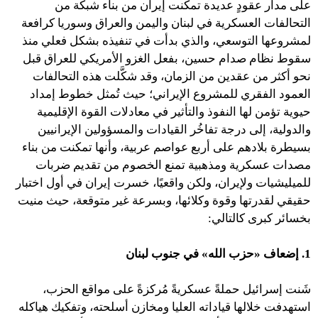
على مدار عقودٍ عديدة تمكّنت إيران من بناء شبكة من
التحالفات العسكرية في لبنان واليمن والعراق وسوريا كرافعة
لمشروعها التوسعي، والذي بدأت في تنفيذه بشكل فعلي منذ
سقوط نظام صدام حسين، بفعل الغزو الأمريكي للعراق قبل
نحو أكثر من عقدين من الزمان، وقد شكَّلت هذه التحالفات
العمود الفقري للمشروع الإيراني؛ حيث تُمثل خطوط إمداد
حيوية تؤمن لها النفوذ والتأثير في معادلات القوة الإقليمية
والدولية، إلى درجة تفاخُر القيادات والمسؤولين الإيرانيين
بسيطرة بلادهم على أربع عواصم عربية، وأنها تمكنت من بناء
مصدات عسكرية ومذهبية تمنع الخصوم من تقديم ضربات
للميليشيات ولإيران، ولكن واقعيًا، خسرت إيران في أول اختبار
حقيقي لقدرتها وقوة وكلائها، وبسرعة غير متوقعة، حيث منيت
بخسائر كبرى كالتالي:
1. إضعاف «حزب الله» في جنوب لبنان
شَنت إسرائيل حملةً عسكريةً مُركزةً على مواقع الحزب،
استهدفت خلالها قياداته العليا ومخازن أسلحته، وتفكيك هياكله