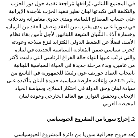
في المجتمع اللبناني، يُرافقها مُراجعة نقدية حول دور الحزب
والتكلفة التي تكبدتها لبنان نظير تنفيذ الحزب للأجندة الإيرانية
على حساب المصالح اللبنانية، ومدى جدوى مغامراته وتدخلاته
في سوريا على مدى يقترب من العقد ونصف العقد من الزمان،
وخسارة آلاف الشُّبان الشيعة اللبنانيين لأجل تأمين بقاء نظام
الأسد، فضلًا عن الضغط الدولي المُتزايد لنزع سلاحه وعودته
كحزب سياسي ضمن المُعادلة السياسية الجديدة في لبنان،
والتي تَرتّب عليها انتهاء حالة الفراغ الرئاسي التي دامت لأكثر
من عامين، وبدء مرحلة جديدة في الحياة السياسية اللبنانية
بانتخاب العماد جوزيف عون رئيسًا للجمهورية في التاسع من
يناير 2025م، وإعلانه خارطة سياسية جديدة للبنان بتأكيده على
سيادة لبنان وحق الدولة في احتكار السلاح، وسياسة الحياد
الإيجابي وتحقيق التوازن مع العالم الخارجي وعودة لبنان
لمحيطه العربي.
2. إخراج سوريا من المشروع الجيوسياسي
يُعد خروج جغرافية سوريا من دائرة المشروع الجيوسياسي