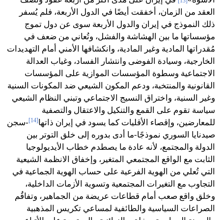
[13]
العقد من الزمان، أخفقت أيضًا في الدول الأربعة، فلم يُسفر
ذلك النموذج في إيران والدول الأربعة سوى عن دول تموج
مؤسساتها ما بين الهشاشة والفشل، وتُعاني من ضعف في
مُقدراتها المادية وغير المادية، وانكشافها الأمني أمام التهديدات
الخارجية، وسيادة الفوضى وانتشار الفساد، وغياب العدالة
الاجتماعية وسطوة المؤسسات الموازية على المؤسسات
القانونية والمنتخبة، ودعم المكون الشيعي ضد المكونات السنية
وغير السنية، واختراق النسيج الاجتماعي وتبني النظام الشيعي
سياسة تقوم على القمع والتنكيل والاعتقال والتصفية
[14]
للمعارضين، وإقصاء الأقليات كما يسود في إيران ذاتها
-سجن
صيدنايا السوري نموذجًا-ما أدى بدوره إلى خلق التوتر بين
الدولة والمجتمع، لأنه عادة ما يصطدم خطاب الأيديولوجيا
الثابت مع الواقع المجتمعي المتغير، وإخفاق الانظمة الشيعية
التي تُعلي من الهوية الفرعية على حساب الهوية الجماعية في
التجاوب مع التغيرات المجتمعية وتسوية الأزمات الداخلية،
وخلق واقع صعب أمام قطاعات عريضة من الجماهير، وتفاقُم
الصراعات السياسية والطائفية لمساعي تكريس المذهبية