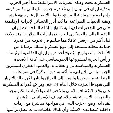
العسكرية تحت وطأة الضربات الإسرائيلية؛ مما أجبر الحزب-
بندقية إيران في لبنان-إلى مُغادرة جنوب الليطاني وكسر قوته،
وإخراجه من معادلة الصراع، وقبوله الانفصال عن جبهة غزة،
وبقية الجبهات الصراعية، ما يُعد أبرز الخسائر الإيرانية الإقليمية
حتى في التقديرات الإيرانية ذاتها
، إذ لطالما قدمت إيران
[1]
الدعم المالي والعسكري للحزب بمليارات الدولارات منذ ولادته
قبل أكثر من أربعين عامًا؛ مما ساهم في تحويله من مُجرد
جماعة محلية مسلحة إلى قوةٍ عسكريةٍ تمتلك ترسانةً من
الأسلحة والصواريخ، ليُصبحَ أحد دروع إيران الدفاعية الرئيسة،
ورأس الحربة لمشروعها الجيوسياسي على كافة الأصعدة
العسكرية والسياسية بل والعقائدية، والعمود الفقري للمشروع
الجيوسياسي الإيراني، ما أكسبه دورًا مركزيًا في صراعات
المنطقة، من سوريا واليمن إلى العراق ولبنان. لكن حالة الانهيار
التي شهدها الحزب خلال العام 2024م، وتراجُع قُدراته العسكرية
على وقع الانكشاف الأمني والاختراقات والأدوات التكنولوجية
والضربات الإسرائيلية، والاستهداف الإسرائيلي المُمَنهج
لقياداته، وضع «حزب الله» في مواجهة مباشرة مع أزمات
داخلية مُتصاعدة، لاسيَّما وأن هُناك نقاشات بدأت تطل برأسها