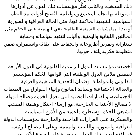
ذلك المذهب، وبالتالي تعثُّر مؤسسات تلك الدول عن أدوارها
المنوطة بها تجاه المجتمع ومواطنيه، لتُصبح أدوات بيد النظم
السياسية الشيعية الحاكمة فيها، مثل الحالة العراقية والسورية
أو بيد الميليشيات الشيعية الطامحة في الهيمنة على الحكم مثل
الحالتين اللبنانية واليمنية، وآليات لتنفيذ سياساته وحماية
شعاراته وتمرير أطروحاته والحِفاظ على بقائه واستمراره ضمن
منظومة فكرية يلتف حولها.
أخضعت مؤسسات الدول الرسمية القانونية في الدول الأربعة
لطمس ملامح الدول الوطنية، التي قوامها الحُكم المؤسسي
القانوني والمواطنة، وضمان التعددية المذهبية والعرقية،
والعدالة الاجتماعية وسيادة القانون وإنهاء الفوارق بين الطبقات
الاجتماعية، والقرارات الوطنية التي تعمل لخدمة مصالح الدولة
لا مصالح الأجندات الخارجية، مع إرساء احتكار وهيمنة المذهب
الشيعي للحكم، وسيطرة داعميه من الأذرع السياسية
والعسكرية على القرارات الداخلية والخارجية لمؤسسات الدولة
العراقية والسورية واللبنانية واليمنية، وعلى المصالح الرئيسة
في اقتصاديات تلك الدول للسيطرة على الحصة الأكبر من