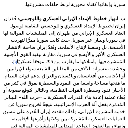
سوريا وإبقائها كقناة محورية لربط حلقات مشروعها.
ب. انهيار خطوط الإمداد الإيراني العسكري واللوجستي:
فُقدان
إيران لخطوط الإمداد العسكري واللوجستي الضَامِنة لوصول
العتاد العسكري الإيراني من طهران إلى الميليشيات الموالية لها
في سوريا ولبنان عبر سوريا، حيث كانت سوريا ممرًّا لتهريب
الأسلحة، بل ومنصةً لإنتاج الأسلحة، وتُعَدّ إيران صاحبة الانتشار
العسكري الأكبر والأوسع في سوريا، مقارنة ببقية القوى الأجنبية
المُنتشرة فيها، بامتلاكها ما يقارب من 295 موقعًا عسكريًا
،
[3]
وحشدت عشرات الآلاف من المقاتلين الشِيعة سواء الإيرانيين
أو الأجانب من أفغانستان وباكستان والعراق لدعم قوات النظام،
ما مَنحها مساحةً واسعةً من النفوذ والسيطرة يفوق في كثير من
الأحيان نفوذ وسيطرة القوات النظامية، وبالتالي يُتوقع صعوبة أو
بُطء عملية إعادة بناء القدرات العسكرية لـ «حزب الله» اللبناني
المُدمَرة بفعل آلة الحرب الإسرائيلية، نتيجةً لخروج سوريا عن
خدمة المشروع الإيراني، ولذلك فقدت إيران القُدرة على تنسيق
العمليات العسكرية المُشتركة بين وكلائها وأذرعها الإقليمية،
وإنهاء ربما لعقود، التواجد الميداني للميليشيات الموالية في