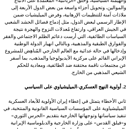
والهيمنة السياسية، وخلق «الزبائنية» المعتمدة على الأتباع
والموالين، وتحويل أجزاء واسعة من بعض الدول الأربعة إلى
ملاذات آمنة للتنظيمات الإرهابية، وفرض الميليشيات ضمن
الإطار الرسمي لبعض الدول، مثل إدماج فصائل الحشد الشعبي
في الجيش العراقي، وارتفاع مُعدلات النزوح والهجرة نتيجة
السياسات الطائفية، التي أرست دعائم الظلم الاجتماعي والفقر
والفوارق الطبقية والمذهبية، وبالتالي انهيار الدولة الوطنية
وإدخالها في حالة عدائية مع العالم الخارجي المُناهِض للمشروع
الإيراني القائم على مركزية الأيديولوجيا والمذهب، بما أسفر
عن مجتمعات ناقمة محتقنة ضد الطائفية، ومعادية للحكم
الشيعي المذهبي من الخارج.
2. أولوية النهج العسكري-الميليشياوي على السياسي
ثاني الأخطاء يتمثل في إعطاء إيران الأولوية للأبعاد العسكرية
الميليشياوية على المؤسسات السياسية القانونية والمنتخبة، في
تنفيذ سياساتها وتوجهاتها الخارجية بتقديم «الحرس الثوري»
و«فيلق القدس» على وزارة الخارجية والدبلوماسية الإيرانية