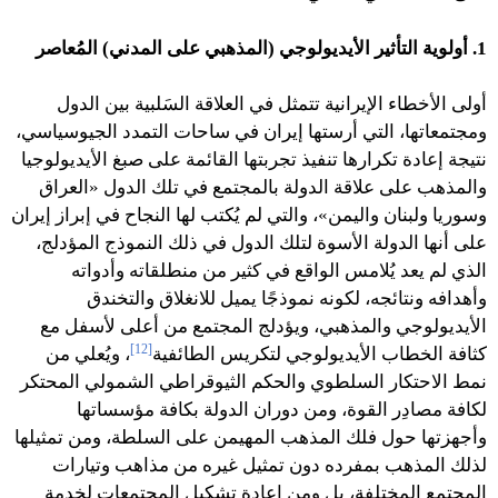
1. أولوية التأثير الأيديولوجي (المذهبي على المدني) المُعاصر
أولى الأخطاء الإيرانية تتمثل في العلاقة السَلبية بين الدول
ومجتمعاتها، التي أرستها إيران في ساحات التمدد الجيوسياسي،
نتيجة إعادة تكرارها تنفيذ تجربتها القائمة على صبغ الأيديولوجيا
والمذهب على علاقة الدولة بالمجتمع في تلك الدول «العراق
وسوريا ولبنان واليمن»، والتي لم يُكتب لها النجاح في إبراز إيران
على أنها الدولة الأسوة لتلك الدول في ذلك النموذج المؤدلج،
الذي لم يعد يُلامس الواقع في كثير من منطلقاته وأدواته
وأهدافه ونتائجه، لكونه نموذجًا يميل للانغلاق والتخندق
الأيديولوجي والمذهبي، ويؤدلج المجتمع من أعلى لأسفل مع
[12]
كثافة الخطاب الأيديولوجي لتكريس الطائفية
، ويُعلي من
نمط الاحتكار السلطوي والحكم الثيوقراطي الشمولي المحتكر
لكافة مصادِر القوة، ومن دوران الدولة بكافة مؤسساتها
وأجهزتها حول فلك المذهب المهيمن على السلطة، ومن تمثيلها
لذلك المذهب بمفرده دون تمثيل غيره من مذاهب وتيارات
المجتمع المختلفة، بل ومن إعادة تشكيل المجتمعات لخدمة