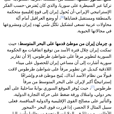
تركيا عبر السيطرة على سوريا، والذي كان يُفترض-حسب الفكر
الإستراتيجي الإيراني-أن يُحول إيران إلى قوةٍ إقليميةٍ متحكمة
[6]
بالمنطقة ومستقبل قضاياها
، أو وضع العراقيل أمام أيّة
محاولات عربية تسعى لتشكيل تكتُّل سُني يُهدد إيران ومشروعها
في مجالاتها الحيوية.
و. حِرمان إيران من موطئ قدمها على البحر المتوسط:
حيث
تمكنت إيران خِلال فترة الأسد من توقيع اتفاقيات مع الحكومة
السورية لتطوير مرفأ على شواطئ طرطوس، إلا أن تقارير
سورية أشارت إلى أن مساعي إيران للحصول على ميناء
اللاذقية كبديل عن تطوير مرفأ على شواطئ طرطوس لاقت
قبولًا من نظام الأسد آنذاك، يُتيح موطئ قدم وإشرافًا
إستراتيجيًّا أكبر لإيران على البحر المتوسط من مرفأ
[7]
طرطوس
، حيث يُوفر الموقع السوري بوابةً ساحليةً على أهم
بحر دولي، وامتلاك ورقة ضغط على حركة التجارة الدولية،
والتأثير على مصالِح القوى الإقليمية والدولية المنافسة. فعلى
سبيل المثال لا الحصر، إذا قررت قوى البحر «المحور
الأطلسي» ممثلةً في الولايات المتحدة وبريطانيا وأستراليا