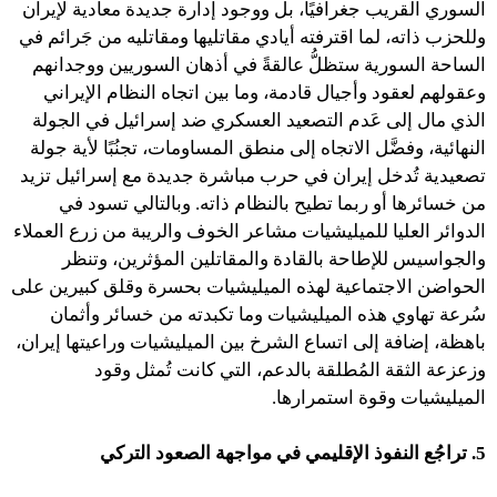
السوري القريب جغرافيًا، بل ووجود إدارة جديدة معادية لإيران
وللحزب ذاته، لما اقترفته أيادي مقاتليها ومقاتليه من جَرائم في
الساحة السورية ستظلُّ عالقةً في أذهان السوريين ووجدانهم
وعقولهم لعقود وأجيال قادمة، وما بين اتجاه النظام الإيراني
الذي مال إلى عَدم التصعيد العسكري ضد إسرائيل في الجولة
النهائية، وفضَّل الاتجاه إلى منطق المساومات، تجنُبًا لأية جولة
تصعيدية تُدخل إيران في حرب مباشرة جديدة مع إسرائيل تزيد
من خسائرها أو ربما تطيح بالنظام ذاته. وبالتالي تسود في
الدوائر العليا للميليشيات مشاعر الخوف والريبة من زرع العملاء
والجواسيس للإطاحة بالقادة والمقاتلين المؤثرين، وتنظر
الحواضن الاجتماعية لهذه الميليشيات بحسرة وقلق كبيرين على
سُرعة تهاوي هذه الميليشيات وما تكبدته من خسائر وأثمان
باهظة، إضافة إلى اتساع الشرخ بين الميليشيات وراعيتها إيران،
وزعزعة الثقة المُطلقة بالدعم، التي كانت تُمثل وقود
الميليشيات وقوة استمرارها.
5. تراجُع النفوذ الإقليمي في مواجهة الصعود التركي