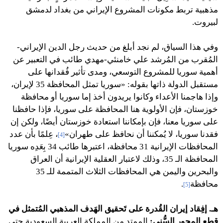
مذهبية تربط مكونات المشروع الإيراني من بغداد لدمشق
لبيروت.
وفي هذا السياق، لم نجد أبلغ من حديث رجل الدين الإيراني-
المُقرب من المُرشد علي خامنئي-مهدي طائب في التعبير عن
أهمية سوريا للمشروع التوسعي، ومدى تأثير فُقدانها على
مستقبل الدولة ذاتها بقوله: «سوريا تمثل المحافظة 35 لإيران،
وإذا هاجمنا الأعداء وكانوا يريدون أخذ إما سوريا أو محافظة
خوزستان، فإن الأولوية هنا المحافظة على سوريا، فإذا حافظنا
على سوريا معنا، فإن بإمكاننا استعادة خوزستان أيضًا، ولكن إن
فقدنا سوريا، لا يُمكننا أن نحافظ على طهران»
، عِلمًا بأن عدد
[4]
المحافظات الإيرانية 31 محافظة، اعتبرها طائب 34 بِعَدِه سوريا
المحافظة الـ 35، وذلك لاعتبار العقلية الإيرانية أن العراق
والبحرين واليمن هي المحافظات الثلاث المتممة للـ 35
محافظة
.
[5]
هـ. إفِقاد إيران القُدرة على تَحقيق الهَدف المذهبي المُتمثل في
قطع المحور السُّني:
الممتد من المملكة العربية السعودية حتى