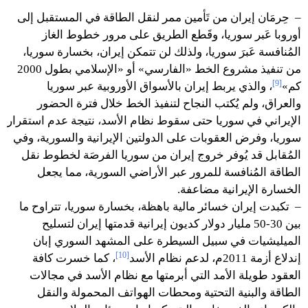
– حِرمَان إيران من تَأمين ممر لنقل الطاقة في المستقبل إلى
أوروبا عَبر سوريا، وقَطع الطريق على مرور خطوط الغاز
المُنافسة عَبرَ سوريا، ولذلك لن تتمكن إيران، بخسارة سوريا،
من تنفيذ مشروع الخط «الفارسي» أو «الإسلامي بطول 2000
[9]
كم»
، والذي يربط إيران بالأسواق الأوروبية عبر سوريا
والعراق، ولم يُكتب النجاح لتنفيذ الخط خلال فترة الحضور
الإيراني في سوريا حتى سقوط نظام الأسد، نتيجة عدم استقرار
سوريا، وفرض العقوبات على الدولتين الإيرانية والسورية، وفي
المُقابل قد يُوفر خروج إيران من سوريا الفرصَة لخطوط نقل
الطاقة المُنافسة للمرور عبر الأراضي السورية، مما يجعل
الخسارة الإيرانية مضاعفة.
– تكبدت إيران خسائر مالية باهظة، بخسارة سوريا، تتراوح ما
بين 30-50 مليار دولار كديون إيرانية قدمتها إيران لتسليح
الميليشيات في سبيل السيطرة على المشهد السوري إبان
[10]
إندلاع أزمة 2011م، لدعم نظام الأسد
، كما خسرت كافة
العقود طويلة الأمد التي أبرمتها مع نظام الأسد في مجالات
الطاقة والبنية التحتية ومحطات الهواتف المحمولة والنقل