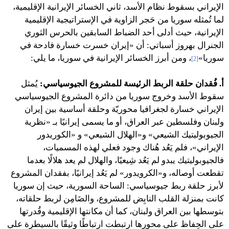
الإيراني بسقوط نظام الأسد، ثاني الخسائر الإيرانية الإقليمية،
لما تُمثله سوريا من حَجر الزاوية في الإستراتيجية الإقليمية
الإيرانية، حيث أدلى أحد الضباط السابقين بالحرس الثوري
الجنرال بهروز أسباتي: أن «إيران خسرت خسارة فادحة في
سوريا»
، ومن أبرز الخسائر الإيرانية في سوريا، ما يلي:
[2]
أ. فُقدان حلقة الربط الرئيسة للمشروع الجيوسياسي:
يُمثل
سقوط الأسد وخروج سوريا من دائرة المشروع الجيوسياسي
الإيراني خسارة لجغرافيا محوريّة وحلقة أساسية بين إيران
ولبنان وفلسطين عبر العراق، أو ما يسمى إيرانيًا بـ «نظرية
الجيوبوليتيك الشيعي» و«الهلال الشيعي» و «الكوريدور
الإيراني»، فلم يَعُد هُناك وجود فعلي لهذه المسميات،
فالجيوبوليتيك يبدو لم يَعُد شِيعيًا، والهلال لم يعد هلالًا بعدما
تقطعت أوصاله، و«الكرويدور» لم يَعُد إيرانيًا، بفقدان المشروع
لأبرز حلقة ربط جيوسياسي: الساحة السورية، حيث إن سوريا
كانت بمنزلة القلب النابِض للمشروع، والضَامِن لربط حلقاته،
بتوسطها بين العراق ولبنان، كما أن مكانتها الإقليمية وقُدرتها
على الحِفاظ على محورها ارتبطت ارتباطًا وثيقًا بالسيطرة على