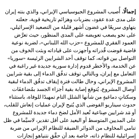
إجمالًا
، أُصيب المشروع الجيوسياسي الإيراني، والذي بنته إيران
على مدى عدة عقود، بضربات وهزائم تاريخية قوية، جعلته
يتهاوى سريعًا في غضون أشهر قليلة من التصعيد الإسرائيلي،
على نحو يصعب تعويضه على المدى المنظور، حيث تعرَّض
العمود الفقري للمشروع «حزب الله اللبناني»، لضربة نوعية
قاضية قوضت قُدراته وأجهزت على قياداته وبثت الخوف من
التواصل بين قواته، كما توقف أحد الشرايين الرئيسة «سوريا»
عن الخدمة، والأخطر قدوم إدارة سورية جديدة غير راغبة في
التعامل مع إيران، وبالتالي توقف تدفُق الدماء إلى بقية شرايين
المشروع الإيراني، وحال طالت فترة إيقاف تدفُق الدماء لبقية
أوصال المشروع، يُتوقع إصابة بقية أجزاء الجسد بمُضاعفَات
وسكتاتٍ دماغيةٍ من شأنها الشلل التام تمهيدًا للوفاة، باستثناء
حدوث سيناريو الفوضى الذي يُتيح لإيران عمليات إنعاش للقلب،
أو مَد شرايين صِناعية تُعيد الأمل لضخ دماء جديدة للمشروع
على المديين المتوسط أو البعيد على أقل تقدير، لاسيَّما في ظل
تنامي المخاوف من الدوائر الضيقة للنظام الإيراني من ضربة
إسرائيلية للنظام ذاته، خاصة بعد أن حقَّق نتنياهو إنجازات