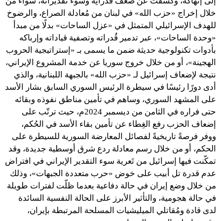
إلى إنهاكه، وكَشفت عن ضعف قُدراتِه وسوء تقديراته، سواءَ من
خلال إخراج «حزب الله» في لبنان من مُعادلة الصراع، والرضوخ
للهدف الإسرائيلي المتمثل في «عزل الساحات» بدلًا من مبدأ
«وحدة الساحات»، عبر تدمير قُدراته وتصفية قياداته وإرباكه
بأدوات تكنولوجية حديثة ضمن ما يسمى بـ «إستراتيجية الحروب
الهجينة»، أو من خلال خروج سوريا عن خدمة المشروع الإيراني،
نتيجة لإضعاف إسرائيل لـ «حزب الله» بالجبهة اللبنانية، والذي
أدى دورًا رئيسًا في سيطرة الرئيس السوري السابق بشار الأسد
على المشهد السوري، وساهم في تأمين مناطق نفوذه وبقائه
حتى فراره في الثامن من ديسمبر 2024م، حيث ترتّب على
إضعاف الحزب رفع الغِطاء عن تأمين بقاء الأسد في الحُكم،
ووفر فرصةً تاريخيةً لفصائل المعارضة السورية للسيطرة على
الحكم، أو من خلال رسم معادلة ردع شرق أوسطية جديدة، وقد
تمكّنت فيها إسرائيل من تَعرية سوء التقدير الإيراني في افتراض
عدم قدرة تل أبيب على خوض «حرب متعددة الجبهات»، وذلك
من خلال وضع إيران في حالة دفاعية بعدما ظلّت لفترات طويلة
في حالة هجومية، والتأثير الأبرز على الحالة النفسية السائدة
لدى قادة ومُقاتلي الميليشيات المسلحة المرتبطة بإيران،