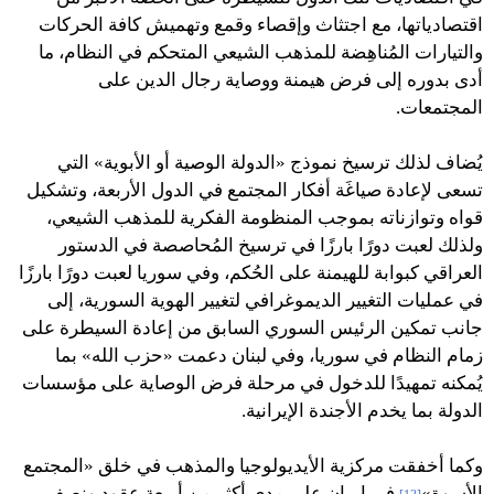
اقتصادياتها، مع اجتثاث وإقصاء وقمع وتهميش كافة الحركات
والتيارات المُناهِضة للمذهب الشيعي المتحكم في النظام، ما
أدى بدوره إلى فرض هيمنة ووصاية رجال الدين على
المجتمعات.
يُضاف لذلك ترسيخ نموذج «الدولة الوصية أو الأبوية» التي
تسعى لإعادة صياغَة أفكار المجتمع في الدول الأربعة، وتشكيل
قواه وتوازناته بموجب المنظومة الفكرية للمذهب الشيعي،
ولذلك لعبت دورًا بارزًا في ترسيخ المُحاصصة في الدستور
العراقي كبوابة للهيمنة على الحُكم، وفي سوريا لعبت دورًا بارزًا
في عمليات التغيير الديموغرافي لتغيير الهوية السورية، إلى
جانب تمكين الرئيس السوري السابق من إعادة السيطرة على
زمام النظام في سوريا، وفي لبنان دعمت «حزب الله» بما
يُمكنه تمهيدًا للدخول في مرحلة فرض الوصاية على مؤسسات
الدولة بما يخدم الأجندة الإيرانية.
وكما أخفقت مركزية الأيديولوجيا والمذهب في خلق «المجتمع
الأسوة»
في إيران على مدى أكثر من أربعة عقود ونصف