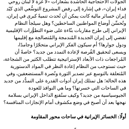
الجولات الاحتجاجية الحاشدة بشعارات «لا غزة لا لبنان روحي
فداء إيران»، في إشارة إلى رفض المشروع التوسُّعي الذي كبّد
إيران خسائر مالية كانت يمكن أن تُحدث تنميةً كبرى في إيران،
وتُحسِّن أوضاع المواطنين الساخطين؟ وهل سيلجأ النظام
الإيراني إلى طرح مقاربات بنّاءة على ضوء التطوُّرات الإقليمية
تفضي إلى إيران الجديدة المُندمجة والمُتصالحِة مع إقليمها
ودول جوارها؟ أم سيكون الفكر الإيراني متحجّرًا وجامدًا،
ويسعى لتحقيق الفُرصة لإعادة التمدد من جديد؟ خاصةً أن
المُراجعات ذات الأبعاد الإستراتيجية تتطلب الكثير من الشجاعة،
حيث تستوجب من النظام إعادة النظر في المواد الدستورية
المُتعلقة بالتوسع عبر تصدير الثورة ونُصرة المستضعفين، وفي
هذه الحالة؛ هل تمتلك إيران أدوات القدرة على التمدُّد من جديد
في الساحات التي خسرتها؟ وما هي النوافذ للعودة
الجيوسياسية من جديد؟ وكيف ستُقنع الداخل الإيراني بسلامة
نهجها بعد أن أصبح في وضع مكشوف أمام الإنجازات المنافسة؟
أولًا: الخسائر الإيرانية في ساحات محور المقاومة