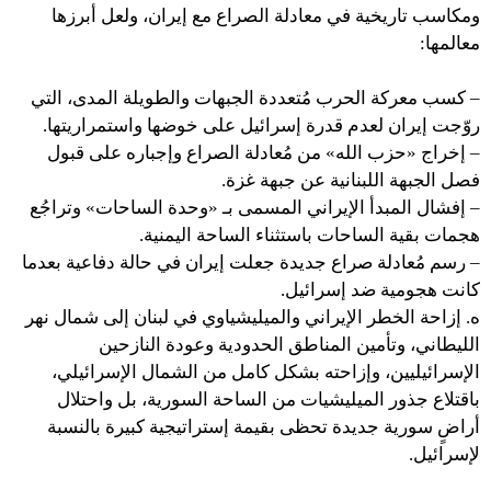
ومكاسب تاريخية في معادلة الصراع مع إيران، ولعل أبرزها
معالمها:
– كسب معركة الحرب مُتعددة الجبهات والطويلة المدى، التي
روّجت إيران لعدم قدرة إسرائيل على خوضها واستمراريتها.
– إخراج «حزب الله» من مُعادلة الصراع وإجباره على قبول
فصل الجبهة اللبنانية عن جبهة غزة.
– إفشال المبدأ الإيراني المسمى بـ «وحدة الساحات» وتراجُع
هجمات بقية الساحات باستثناء الساحة اليمنية.
– رسم مُعادلة صراع جديدة جعلت إيران في حالة دفاعية بعدما
كانت هجومية ضد إسرائيل.
ه. إزاحة الخطر الإيراني والميليشياوي في لبنان إلى شمال نهر
الليطاني، وتأمين المناطق الحدودية وعودة النازحين
الإسرائيليين، وإزاحته بشكل كامل من الشمال الإسرائيلي،
باقتلاع جذور الميليشيات من الساحة السورية، بل واحتلال
أراضٍ سورية جديدة تحظى بقيمة إستراتيجية كبيرة بالنسبة
لإسرائيل.