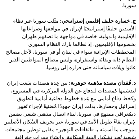
سوريا.
ج. خسارة حليف إقليمي إستراتيجي
: مثّلت سوريا عبر نظام
الأسدين حليفًا إستراتيجيًا لإيران في مواقفها وصراعاتها
الإقليمية والدولية، خاصة في مواجهة ما تصفهم طهران
بخصومها الإقليميين، إذ لطالما بارك النظام السوري
المخططات الإيرانية سواء في لبنان أو في سوريا، لأجل مصالح
النظام ذاته وبقائه واستقراره، وليس مصالح المواطنين الذين
عانوا ويلات سياساته حتى فراره إلى روسيا.
د. فُقدان مصدة مذهبية جوهرية
: بين عِدة مَصدات سَعت إيران
لتدشينها كمصدات للدفاع عن الدولة المركزية في المشروع،
وكخط دفاع أمامي مع عِدة خطوط دفاعية أمامية لتطويق
إسرائيل وحصارها، بذلت إيران جهودًا مُضنيةً لإجراء تَغيير
ديمُغرافي ممنهج في سوريا، لبناء اتصال مذهبي شيعي يضمن
لإيران بقاءً طويل الأمد في سوريا، عبر تجريف السُكان الأصليين
بموجب ما أسمته بـ «اتفاقات التهجير» مقابل توطين مجتمعات
شيعية تُعيد تشكِيل البنية السكانية، وإنشاء ممراتٍ جغرافية