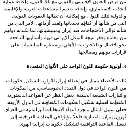
من فُرص التعاون الإقليمي والدولي مع تلك الدول، وإعاقة عملية
الجذب الاستثماري، وإعاقة تقديم المساعدات العربية والإقليمية
والدولية لتلك الدول، مع إمكانية أن تطالها العقوبات الدولية،
التي من شأنها أن تُفاقِم تحدياتها وتُعقد أزماتها، الأمر الذي من
شأنه توالي الاحتجاجات ضد إيران وميليشياتها، لما تكبدته دولهم
من معاناة وفقر نتيجة التوغل الإيراني فيها، وأساليبها الدافعة
نحو الاقتتال و«الاحتراب» الأهلي، وسيطرة الميليشيات على
قرارات دولهم ومصالحها.
3. أولوية حكومة اللون الواحد على الألوان المتعددة
ثالث الأخطاء يتمثل في إعطاء إيران الأولوية لتشكيل حكومات
من اللون الواحد في دول التمدد الجيوسياسي، من المكونات
والتيارات الشيعية الحليفة، بغض النظر عن القواعد الدستورية
المُنظِمة لعملية تشكيل الحكومات المُتعاقِبة في الدول الأربعة،
فعلى سبيل المثال بمجرد انتهاء الانتخابات البرلمانية في العراق
تُهرول إيران، باعتبارها فاعلًا مؤثرًا في المعادلة العراقية، إلى
تفعيل القاعدة التوافقية لتشكيل حكومات إيرانية الهوى،