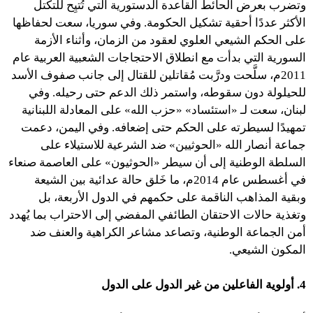
وتضرب بعرض الحائط القاعدة الدستورية التي تُتيِح للتكتل
الأكثر عددًا أحقية تشكيل الحكومة. وفي سوريا، سعت لحفاظها
على الحكم الشيعي العلوي لعقود من الزمان، وأثناء الأزمة
السورية التي بدأت مع انطلاق الاحتجاجات الشعبية العربية عام
2011م، سلَّحت ودرَّبت مُقاتلين للقتال إلى جانب صفوف الأسد
للحيلولة دون سقوطه، واستمر ذلك الدعم حتى رحيله. وفي
لبنان، سعت لـ «استئساد» «حزب الله» على المعادلة اللبنانية
تمهيدًا لسيطرته على الحكم حتى إضعافه. وفي اليمن، دعمت
جماعة أنصار الله «الحوثيين» ضد الشرعية للاستيلاء على
السلطة الوطنية إلى أن سيطر «الحوثيون» على العاصمة صنعاء
في أغسطس عام 2014م، ما خَلق حالة عدائية بين الشيعة
وبقية المذاهب الناقمة على حكمهم في الدول الأربعة، بل
وتغذية حالات الاحتقان الطائفي المفضي إلى الاحتراب بما يُهدد
أمن الجماعة الوطنية، وتصاعد مشاعر الكراهية والعنف ضد
المكون الشيعي.
4. أولوية الفاعلين من غير الدول على الدول