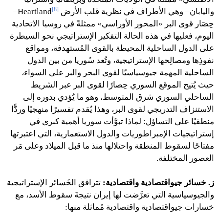
[8]
واليابان– وهي الأطراف في نظرية قلب الأرض Heartland
–
حِصَار قوى البر «المحور الأوراسي» ممثلةً في روسيا الاتحادية
اليوم، فعليها في هذه الحالة التفكير الإستراتيجي نحو السيطرة
على الدول الساحلية المحيطة بالقوى المُستهدفة، ومواقع
نفوذِها ومصالِحها الإستراتيجية، وتُعد سُوريا من بين الدول
الساحلية المهمة جيوسياسيًا لقوى البحر والبر على السواء،
حيث يُتيح الموقع السوري حِصارًا لقوى البر عبر الشريط
الساحلي السوري شرق المتوسط، وهو ما يُؤدي بدوره إلى
الاستنزاف التدريجي لقوى البر، وهذا يُقدم تفسيرًا منهجيًا وردًّا
منطقيًا على التساؤل: لماذا تبوَّأت سوريا أهمية كبرى في
إستراتيجيات الإمبراطوريات والدول الاستعمارية، التي اعتبرتها
مفتاحًا لسقوط المنطقة واحتلالها منذ ما قبل الميلاد وعلى مَر
العصور المختلفة.
ز. خسائر جيواقتصادية واقتصادية:
تترافق الخَسائر الإستراتيجية
والجيوسياسية التي تعرَّضت لها إيران نتيجةَ سقوط الأسد، مع
خسارات جيواقتصادية واقتصادية مُماثلة منها: