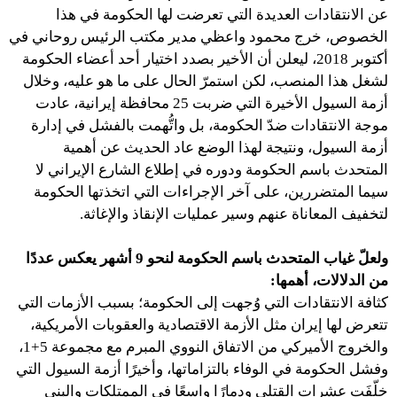
عن الانتقادات العديدة التي تعرضت لها الحكومة في هذا
الخصوص، خرج محمود واعظي مدير مكتب الرئيس روحاني في
أكتوبر 2018، ليعلن أن الأخير بصدد اختيار أحد أعضاء الحكومة
لشغل هذا المنصب، لكن استمرّ الحال على ما هو عليه، وخلال
أزمة السيول الأخيرة التي ضربت 25 محافظة إيرانية، عادت
موجة الانتقادات ضدّ الحكومة، بل واتُّهمت بالفشل في إدارة
أزمة السيول، ونتيجة لهذا الوضع عاد الحديث عن أهمية
المتحدث باسم الحكومة ودوره في إطلاع الشارع الإيراني لا
سيما المتضررين، على آخر الإجراءات التي اتخذتها الحكومة
لتخفيف المعاناة عنهم وسير عمليات الإنقاذ والإغاثة.
ولعلّ غياب المتحدث باسم الحكومة لنحو 9 أشهر يعكس عددًا
من الدلالات، أهمها:
كثافة الانتقادات التي وُجهت إلى الحكومة؛ بسبب الأزمات التي
تتعرض لها إيران مثل الأزمة الاقتصادية والعقوبات الأمريكية،
والخروج الأميركي من الاتفاق النووي المبرم مع مجموعة 5+1،
وفشل الحكومة في الوفاء بالتزاماتها، وأخيرًا أزمة السيول التي
خلّفَت عشرات القتلى ودمارًا واسعًا في الممتلكات والبنى