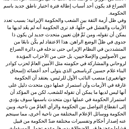
الصراع قد يكون أحد أسباب إطالة فترة اختيار ناطق جديد باسم
الحكومة.
وفي ظل أزمة الثقة بين الشعب والحكومة الإيرانية؛ بسبب تعدد
الأزمات والفشل في حلّها، قد ترى الحكومة أنه لم يعُد لديها ما
يمكن أن تقوله، ومن ثَمَّ فإن تعيين متحدث جديد لن يكون ذا
جدوى في ظلّ الوضع الراهن. هذا الاعتقاد لم يكُن نابعًا من
المتشددين في النظام الإيراني حتى ندخله في دائرة الصراع
بين الأصوليين والإصلاحيين، بل حتى من الأحزاب المؤيدة
لروحاني والمشاركة في حكومته مثل الأمين العامّ لحزب كوادر
البناء غلام حسين كرباسجي الذي يتولى أحد أعضائه (إسحاق
جهانغيري) منصب النائب الأول للرئيس، يعتقد أن الحكومة
غارقة في الأزمات وأن استمرار عملها دون متحدث دليل على
أنها ليس لديها ما يمكن أن تقوله للشعب. لكن من المؤكد أن
استمرار الحكومة في عملها دون متحدث باسمها سوف يؤدي
إلى انقطاع التواصل بين الحكومة والرأي العامّ من ناحية، وبين
الحكومة ووسائل الإعلام المختلفة من ناحية أخرى، مما سينجم
عنه إصدار أحكام وتفسيرات مختلفة ضدّ الحكومة من قبيل
فشلها وعجزها في الاضطلاع بدورها، وعدم تحمل المسؤولية،