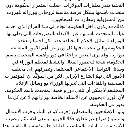
التحتية يقدر بمليارات الدولارات، جعلت استمرار الحكومة دون
متحدث باسمها يشكل فرصة مناسبة لروحاني ووزرائه للهروب
من المسؤولية ومطاردات الصحافيين.
كذلك قد يكون داخل الحكومة اتجاه إلى سدّ الفراغ الذي أحدثه
غياب المتحدث باسمها، عبر الاكتفاء بالتصريحات التي يدلي بها
الوزراء لوسائل الإعلام المختلفة عقب كل اجتماع تعقده
الحكومة والتي يتحدث فيها كل وزير عن أهم الأمور المتعلقة
بوزارته. وقد يرى البعض تراجعًا في دور وأهمية المتحدث باسم
الحكومة، نتيجة للحضور الفعال والنشط لمعظم الوزراء في
وسائل التواصل الاجتماعي المختلفة، وتطرقهم إلى مختلف
الأمور التي تهمّ الشارع الإيراني. لكن من المؤكَّد أن المؤتمرات
الصحفية واللقاءات التي يُجريها الوزراء مع وسائل الإعلام
المختلفة لا يمكن أن تلغي دور وأهمية المتحدث باسم الحكومة،
لأن الوزراء يجيبون عن الأسئلة الخاصة بوزاراتهم لا عن كل ما
يدور في الحكومة.
وبين الإصلاحيين والمعتدلين (حزب كوادر البناء وحزب الاعتدال
والتنمية) صراع غير مُعلَن، فكلا الحزبين يسعى للاستئثار بنصيب
الأسد من الوزارات والمناصب العليا داخل مؤسسة الرئاسة. هذا