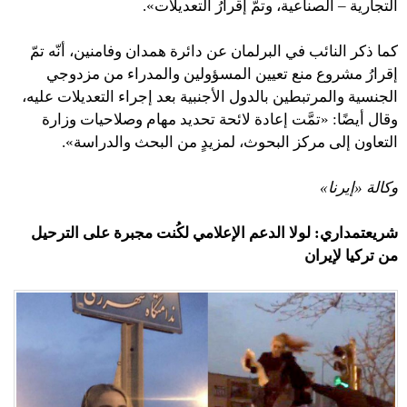
التجارية – الصناعية، وتمّ إقرارُ التعديلات».
كما ذكر النائب في البرلمان عن دائرة همدان وفامنين، أنّه تمّ
إقرارُ مشروع منع تعيين المسؤولين والمدراء من مزدوجي
الجنسية والمرتبطين بالدول الأجنبية بعد إجراء التعديلات عليه،
وقال أيضًا: «تمَّت إعادة لائحة تحديد مهام وصلاحيات وزارة
التعاون إلى مركز البحوث، لمزيدٍ من البحث والدراسة».
وكالة «إيرنا»
شريعتمداري: لولا الدعم الإعلامي لكُنت مجبرة على الترحيل
من تركيا لإيران