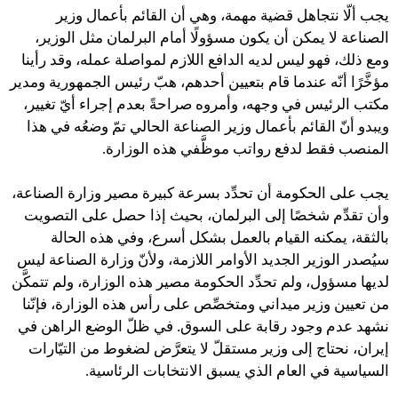
يجب ألّا نتجاهل قضية مهمة، وهي أن القائم بأعمال وزير
الصناعة لا يمكن أن يكون مسؤولًا أمام البرلمان مثل الوزير،
ومع ذلك، فهو ليس لديه الدافع اللازم لمواصلة عمله، وقد رأينا
مؤخَّرًا أنّه عندما قام بتعيين أحدهم، هبّ رئيس الجمهورية ومدير
مكتب الرئيس في وجهه، وأمروه صراحةً بعدم إجراء أيّ تغيير،
ويبدو أنّ القائم بأعمال وزير الصناعة الحالي تمّ وضعُه في هذا
المنصب فقط لدفع رواتب موظَّفي هذه الوزارة.
يجب على الحكومة أن تحدِّد بسرعة كبيرة مصير وزارة الصناعة،
وأن تقدِّم شخصًا إلى البرلمان، بحيث إذا حصل على التصويت
بالثقة، يمكنه القيام بالعمل بشكل أسرع، وفي هذه الحالة
سيُصدر الوزير الجديد الأوامر اللازمة، ولأنّ وزارة الصناعة ليس
لديها مسؤول، ولم تحدِّد الحكومة مصير هذه الوزارة، ولم تتمكَّن
من تعيين وزير ميداني ومتخصِّص على رأس هذه الوزارة، فإنّنا
نشهد عدم وجود رقابة على السوق. في ظلّ الوضع الراهن في
إيران، نحتاج إلى وزير مستقلّ لا يتعرَّض لضغوط من التيّارات
السياسية في العام الذي يسبق الانتخابات الرئاسية.