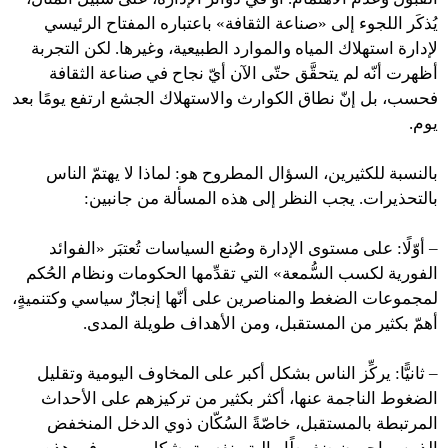
يُذكَر اللجوء إلى «صناعة الثقافة» باعتباره المفتاح الرئيسي
لإدارة استهلاك المياه والموارد الطبيعية، وغيرها. لكن التجربة
أظهرت أنّه لم يتحقَّق حتّى الآن أيّ نجاح في صناعة الثقافة
فحسب، بل إنّ نطاق الكوارث والاستهلاك الجشع ارتفع يومًا بعد
يوم.
بالنسبة للكثيرين، السؤال المطروح هو: لماذا لا يهتمّ الناس
بالتحذيرات. يجب النظر إلى هذه المسألة من جانبين:
– أوّلًا: على مستوى الإدارة وصُنع السياسات تُعتبَر «الفوائد
الفورية لكسب السُّمعة» التي تقدِّمها الحكومات ونظام الحُكم
لمجموعات الضغط والمناصرين على أنّها إنجازٌ سياسي وكتنميةٍ،
أهمّ بكثير من المستقبل، ومن الأهداف طويلة المدى.
– ثانيًّا: يركِّز الناس بشكل أكبر على المخاوف اليومية وتقليل
الضغوط الناجمة عنها، أكثر بكثير من تركيزهم على الأحداث
المرتبطة بالمستقبل، خاصّةً السُكّان ذوي الدخل المنخفض