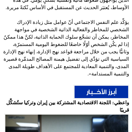
الذين يواجهون ضغوطًا مالية ونفسية بشكلٍ يومي. في هذه
الأوساط، يُعتبَر الحديث عن المستقبل في الأساس نُكتةً مريرة.
يؤكِّد علم النفس الاجتماعي أنّ عوامل مثل زيادة الإدراك
الشخصي للمخاطر والفعالية الذاتية الشخصية في مواجهة
المخاطر، يمكن أن تشجِّع سلوك الحماية الذاتية، لكنَّ هذا ممكنٌ
إذا لم يكُن الشخص أوّلًا خاضعًا للضغوط اليومية المستمرّة،
وثانيًّا يجب من خلال مراجعة قواعد نهج الإدارة، إنهاء نهج الإدارة
السياسية التي تؤدِّي إلى تفضيل هيمنة المصالح المدمِّرة قصيرة
المدى، والتنمية المعادية للمجتمع على الأهداف طويلة المدى
والتنمية المستدامة».
واعظي: اللجنة الاقتصادية المشتركة بين إيران وتركيا ستُشكَّل
قريبًا