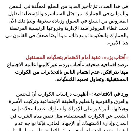
في هذا الصدد، تمّ تأخير العديد من السلع المعلَّقة في السفن
والموانئ في الجمارك، من قِبَل السماسرة والوُسطاء؛ لتقليل
المعروض من السلع في السوق وزيادة سعرها، ويتمّ ذلك الآن
تحت غطاء البيروقراطية الإدارية وفروعها الرئيسية المرتبطة
بالجمارك والحكومة؛ ومع ذلك، لدينا أيضًا ضعفٌ في القانون في
هذا الأمر».
«آفتاب يزد»: عقبة أمام الاهتمام بتحدِّيات المستقبل
ترصد افتتاحية صحيفة «آفتاب يزد»، عبر كاتبتها عالمة الاجتماع
مهتا بذرافكن، عدم اهتمام الناس بالتحذيرات من الكوارث
المستقبلية، وتحاول تحديد المُسبِّبات.
ورد في الافتتاحية:
«أظهرت دراسات الكوارث أنّ للجنس
والعرق والقومية والتعليم والطبقة الاجتماعية وتركيب الأسرة
وهيكلها، تأثير كبير على الإدراك والسلوك. عندما نتحدَّث إلى
الشعب عن الكوارث المستقبلية، مثل نقص مياه الشرب في
المدن وإدارة الاستهلاك أو الإجهاد المائي، فإنّنا نواجه عدم
القبول وعدم الاهتمام. أو في دوائر الإدارة، على سبيل المثال،