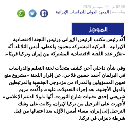
02:58 م - 09 سبتمبر 2020
بواسطة
المعهد الدولي للدراسات الإيرانية
أكَّد رئيس مكتب الرئيس الإيراني ورئيس اللجنة الاقتصادية
الإيرانية – التركية المشتركة محمود واعظي، أمس الثلاثاء، أنّه
«تقرَّر عقد اللجنة الاقتصادية المشتركة بين إيران وتركيا قريبًا».
وفي شأن داخلي آخر،
كشف متحدِّث لجنة التعليم والدراسات
في البرلمان أحمد حسين فلاحي، عن إقرار اللجنة «مشروع منع
تعيين المسؤولين والمدراء من مزدوجي الجنسية والمرتبطين
بالدول الأجنبية، بعد إجراء التعديلات عليه». وأكَّدت مريم
شريعتي إحدى «فتيات شارع الثورة»، أنّها «لولا الدعم الإعلامي»
لأُجبِرت على الترحيل من تركيا لإيران، وكانت على وشك
الترحيل إلى إيران، مساء أمس الأوّل، بعد اعتقالها من قِبل
شرطة دنيزلي في تركيا.