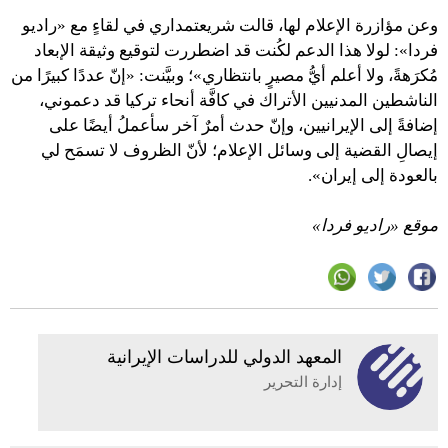
وعن مؤازرة الإعلام لها، قالت شريعتمداري في لقاءٍ مع «راديو
فردا»: لولا هذا الدعم لكُنت قد اضطررت لتوقيع وثيقة الإبعاد
مُكرَهةً، ولا أعلم أيُّ مصيرٍ بانتظاري»؛ وبيَّنت: «إنّ عددًا كبيرًا من
الناشطين المدنيين الأتراك في كافَّة أنحاء تركيا قد دعموني،
إضافةً إلى الإيرانيين، وإنّ حدث أمرٌ آخر سأعملُ أيضًا على
إيصالِ القضية إلى وسائل الإعلام؛ لأنّ الظروف لا تسمَح لي
بالعودة إلى إيران».
موقع «راديو فردا»
المعهد الدولي للدراسات الإيرانية
إدارة التحرير