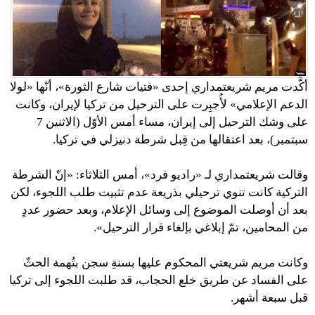
أكَّدت مريم شريعتمداري إحدى «فتيات شارع الثورة»، أنّها «لولا
الدعم الإعلامي» لأُجبِرت على الترحيل من تركيا لإيران، وكانت
على وشك الترحيل إلى إيران، مساء أمس الأوّل (الاثنين 7
سبتمبر)، بعد اعتقالها من قِبل شرطة دنيزلي في تركيا.
وقالت شريعتمداري لـ «راديو فرد»، أمس الثلاثاء: «إنّ الشرطة
التركية كانت تنوي ترحيلي بذريعة عدم تثبيت طلب اللجوء، لكن
بعد أن أوصلت الموضوع إلى وسائل الإعلام، وبعد حضور عددٍ
من المحامين، تمّ إبلاغي بإلغاء قرار الترحيل».
وكانت مريم شريعتي المحكوم عليها بسنةِ سجن بتُهمة الحثّ
على الفساد عن طريق خلع الحجاب، قد طلبت اللجوء إلى تركيا
قبل سبعة أشهر.