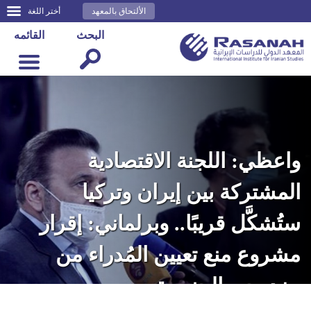
الألتحاق بالمعهد
أختر اللغة
البحث
القائمه
واعظي: اللجنة الاقتصادية
المشتركة بين إيران وتركيا
ستُشكَّل قريبًا.. وبرلماني: إقرار
مشروع منع تعيين المُدراء من
مزدوجي الجنسية