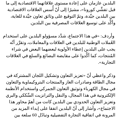
البلدين عازمان على إعادة مستوى علاقاتهما الاقتصادية إلى ما
قبل تفشِّي كورونا»، مشيرًا إلى أنّ أُسس العلاقات الاقتصادية
بين البلدين جيِّدة، وتمّ التوقيع على وثائق تعاون جيِّدة للغاية،
وأكَّد على توسيع العلاقات المصرفية بين البلدين.
وأردف: «في هذا الاجتماع، شدَّد مسؤولو البلدين على استخدام
العُملات الوطنية للبلدين في العلاقات والمعاملات، وتقرَّر أنّه
يجب على البلدين إعطاء الأولوية لبعضهما البعض في شراء
المُنتجات، كما أكَّدوا على مقايضة البضائع والسلع في العلاقات
التجارية». ‌
وذكر واعظي أنّ «تعزيز التعاون وتشكيل اللجان المشتركة في
مجال الطاقة وصادرات الغاز والمنتجات البتروكيماوية والتعاون
في مجال الكهرباء وتوثيق التعاون الجمركي واستخدام الأنظمة
الإلكترونية في هذا المجال، والنقل والترانزيت السِّككي والبري
وتعزيز التعاون الحدودي بين البلدين كانت من أهمّ محاور هذا
الاجتماع»، وأشار إلى أنّ البلدين اتفقا على إبداء المزيد من
المرونة في اتفاقية التجارة التفضيلية وتبادُل 60 سلعة بين