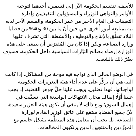
للأسف، تنقسم الحكومة الآن إلى قسمين، أحدهما لتوجيه
الأوامر والنواهي للوزراء والمسؤولين التنفيذيين وإدارة
التعيينات في العام الأخير من عمر الحكومة، والقسم الآخر لديه
نية بمتابعة أمور أُخرى. في حين أنّ ما بين 30 و40% من قضايا
البلاد تتعلَّق بالإنتاج والتوظيف والأنشطة، التي تشرف عليها
وزارة الصناعة، ولكن إذا كان من المُفترَض أن يطغى على هذه
الوزارة إرضاء مصالح التيّارات السياسية داخل الحكومة، فسوف
يضُرّ ذلك بالشعب.
في الوضع الحالي الذي نواجه فيه موجة من المشاكل، إذا كانت
النية هي أن نركِّز على عدم أداء هيئة التعزيرات الحكومية
لواجباتها، فهذا تضليل، ويجب علينا حلّ جوهر القضية، إذ يجب
علينا أوّلًا إيقاف مجال الانتهاكات الواسعة التي تسبَّبت في
إهمال السوق؛ ومع ذلك، لا ينبغي أن تكون هيئة التعزير سعيدة،
لأنّ جميع القضايا ستقع على عاتق الوزير القادم لوزارة
الصناعة، بل يجب أن تتعامل هذه المنظَّمة بشكل حاسم مع
المورِّدين والمنتجين الذين يرتكبون المخالفات.