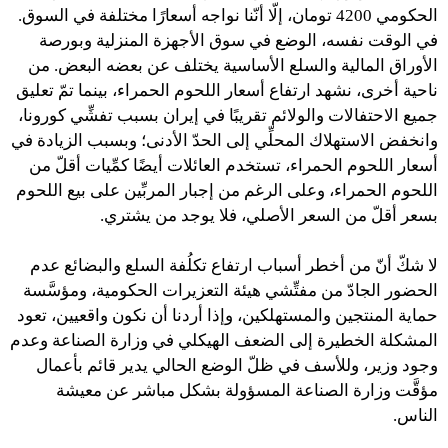
الحكومي 4200 تومان، إلّا أنّنا نواجه أسعارًا مختلفة في السوق.
في الوقت نفسه، الوضع في سوق الأجهزة المنزلية وبورصة
الأوراق المالية والسلع الأساسية يختلف عن بعضه البعض. من
ناحية أخرى، نشهد ارتفاع أسعار اللحوم الحمراء، بينما تمّ تعليق
جميع الاحتفالات والولائم تقريبًا في إيران بسبب تفشِّي كورونا،
وانخفض الاستهلاك المحلِّي إلى الحدّ الأدنى؛ وبسبب الزيادة في
أسعار اللحوم الحمراء، تستخدم العائلات أيضًا كمِّيات أقلّ من
اللحوم الحمراء، وعلى الرغم من إجبار المربِّين على بيع اللحوم
بسعر أقلّ من السعر الأصلي، فلا يوجد من يشتري.
لا شكّ أنّ من أخطر أسباب ارتفاع تكلُفة السلع والبضائع عدم
الحضور الجادّ من مفتِّشي هيئة التعزيرات الحكومية، ومؤسَّسة
حماية المنتجين والمستهلكين، وإذا أردنا أن نكون واقعيين، تعود
المشكلة الخطيرة إلى الضعف الهيكلي في وزارة الصناعة وعدم
وجود وزير، وللأسف في ظلّ الوضع الحالي يدير قائم بأعمال
مؤقَّت وزارة الصناعة المسؤولة بشكل مباشر عن معيشة
الناس.