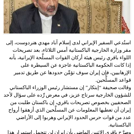
استُدعي السفير الإيراني لدى إسلام آباد مهدي هنردوست، إلى
مقر وزارة الخارجية الباكستانية أمس الثلاثاء، بعد تصريحات
اللواء باقري رئيس هيئة أركان القوات المسلَّحة الإيرانية، بأنه
إذا كانت الحكومة الباكستانية عاجزة عن السيطرة على
الإرهابيين، فإن إيران سوف تؤمِّن حدودها عن طريق تدمير
قواعد المسلَّحين.
وقالت صحيفة “إبتكار” إن مستشار رئيس الوزراء الباكستاني
للشؤون الخارجية سرتاج عزيز، في معرض رِّده على سؤال لأحد
الصحفيين بخصوص تصريحات باقري، إن باكستان طلبت من
إيران أن تعطيها المعلومات عن المسلَّحين الذي أزهقوا أرواح
عدد من قوات حرس الحدود الإيراني وهربوا إلى الأراضي
الباكستانية.
وصرَّح باقري الإثنين الماضي بأن إيران لن تتحمل استمرار هذا