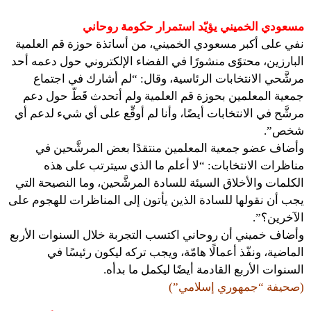
مسعودي الخميني يؤيّد استمرار حكومة روحاني
نفي على أكبر مسعودي الخميني، من أساتذة حوزة قم العلمية
البارزين، محتوًى منشورًا في الفضاء الإلكتروني حول دعمه أحد
مرشَّحي الانتخابات الرئاسية، وقال: “لم أشارك في اجتماع
جمعية المعلمين بحوزة قم العلمية ولم أتحدث قَطّ حول دعم
مرشَّح في الانتخابات أيضًا، وأنا لم أوقِّع على أي شيء لدعم أي
شخص”.
وأضاف عضو جمعية المعلمين منتقدًا بعض المرشَّحين في
مناظرات الانتخابات: “لا أعلم ما الذي سيترتب على هذه
الكلمات والأخلاق السيئة للسادة المرشَّحين، وما النصيحة التي
يجب أن نقولها للسادة الذين يأتون إلى المناظرات للهجوم على
الآخرين؟”.
وأضاف خميني أن روحاني اكتسب التجربة خلال السنوات الأربع
الماضية، ونفّذ أعمالًا هامّة، ويجب تركه ليكون رئيسًا في
السنوات الأربع القادمة أيضًا ليكمل ما بدأه.
(صحيفة “جمهوري إسلامي”)