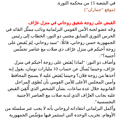
في الشعبة 15 من محكمة الثورة.
(موقع “جماران”)
القبض على زوجة شقيق روحاني في منزل عرّاف
وجّه عضو لجنة الأمن القومي البرلمانية ونائب ممثِّل القائد في
الحرس الثوري السابق مجتبى ذو النور، الخطاب إلى رئيس
الجمهورية حسن روحاني، قائلًا: “سيد روحاني، لِمَ يُقبض على
زوجة أخيكم في منزل عرّاف ذي صلات مع عناصر تجسُّس
أجنبية؟”.
وأضاف ذو النور: “لماذا يُقبَض على زوجة أخيكم في منزل
عرّاف، وحينما يُسأل عن حساب 10 مليارات تومان، يقول إنه
أخذها من زوجة فلان؟ وحينما يُقبَض عليه لا يسمح المحافظ
وأمين المجلس الأعلى للأمن القومي بأن تُطوَى المراحل
القانونية خلال عدة ساعات، بشأن الشخص الذي أُلقِيَ القبض
عليه بجانب العرَّاف الذي لديه صلات مع العناصر الأجنبية
التجسسية”.
وأكمل البرلماني انتقاداته لروحاني بأنه لا يجب عبر سلسلة من
الأوهام، تخريب الوحدة التي استثمر فيها مؤسِّس الجمهورية