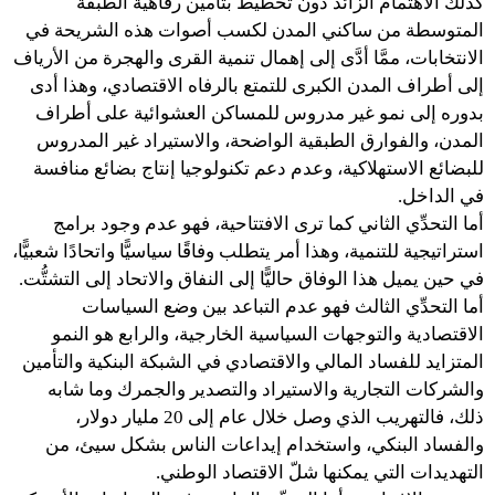
كذلك الاهتمام الزائد دون تخطيط بتأمين رفاهية الطبقة
المتوسطة من ساكني المدن لكسب أصوات هذه الشريحة في
الانتخابات، ممَّا أدَّى إلى إهمال تنمية القرى والهجرة من الأرياف
إلى أطراف المدن الكبرى للتمتع بالرفاه الاقتصادي، وهذا أدى
بدوره إلى نمو غير مدروس للمساكن العشوائية على أطراف
المدن، والفوارق الطبقية الواضحة، والاستيراد غير المدروس
للبضائع الاستهلاكية، وعدم دعم تكنولوجيا إنتاج بضائع منافسة
في الداخل.
أما التحدِّي الثاني كما ترى الافتتاحية، فهو عدم وجود برامج
استراتيجية للتنمية، وهذا أمر يتطلب وفاقًا سياسيًّا واتحادًا شعبيًّا،
في حين يميل هذا الوفاق حاليًّا إلى النفاق والاتحاد إلى التشتُّت.
أما التحدِّي الثالث فهو عدم التباعد بين وضع السياسات
الاقتصادية والتوجهات السياسية الخارجية، والرابع هو النمو
المتزايد للفساد المالي والاقتصادي في الشبكة البنكية والتأمين
والشركات التجارية والاستيراد والتصدير والجمرك وما شابه
ذلك، فالتهريب الذي وصل خلال عام إلى 20 مليار دولار،
والفساد البنكي، واستخدام إيداعات الناس بشكل سيئ، من
التهديدات التي يمكنها شلّ الاقتصاد الوطني.