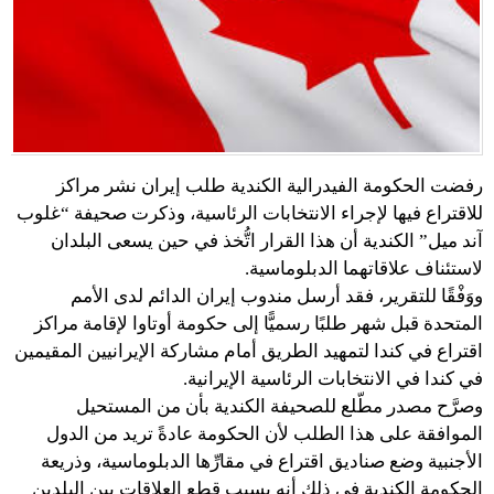
رفضت الحكومة الفيدرالية الكندية طلب إيران نشر مراكز
للاقتراع فيها لإجراء الانتخابات الرئاسية، وذكرت صحيفة “غلوب
آند ميل” الكندية أن هذا القرار اتُّخذ في حين يسعى البلدان
لاستئناف علاقاتهما الدبلوماسية.
ووَفْقًا للتقرير، فقد أرسل مندوب إيران الدائم لدى الأمم
المتحدة قبل شهر طلبًا رسميًّا إلى حكومة أوتاوا لإقامة مراكز
اقتراع في كندا لتمهيد الطريق أمام مشاركة الإيرانيين المقيمين
في كندا في الانتخابات الرئاسية الإيرانية.
وصرَّح مصدر مطّلع للصحيفة الكندية بأن من المستحيل
الموافقة على هذا الطلب لأن الحكومة عادةً تريد من الدول
الأجنبية وضع صناديق اقتراع في مقارِّها الدبلوماسية، وذريعة
الحكومة الكندية في ذلك أنه بسبب قطع العلاقات بين البلدين