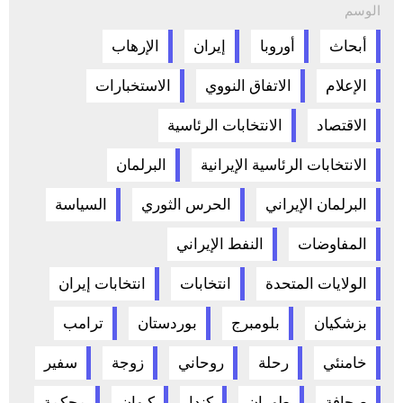
الوسم
أبحاث
أوروبا
إيران
الإرهاب
الإعلام
الاتفاق النووي
الاستخبارات
الاقتصاد
الانتخابات الرئاسية
الانتخابات الرئاسية الإيرانية
البرلمان
البرلمان الإيراني
الحرس الثوري
السياسة
المفاوضات
النفط الإيراني
الولايات المتحدة
انتخابات
انتخابات إيران
بزشكيان
بلومبرج
بوردستان
ترامب
خامنئي
رحلة
روحاني
زوجة
سفير
صحافة
طهران
كندا
كيهان
محكمة