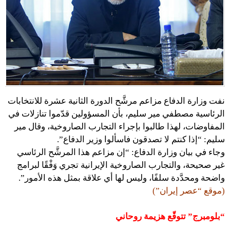
نفت وزارة الدفاع مزاعم مرشَّح الدورة الثانية عشرة للانتخابات
الرئاسية مصطفي مير سليم، بأن المسؤولين قدّموا تنازلات في
المفاوضات، لهذا طالبوا بإجراء التجارب الصاروخية، وقال مير
سليم: “إذا كنتم لا تصدقون فاسألوا وزير الدفاع”.
وجاء في بيان وزارة الدفاع: “إن مزاعم هذا المرشَّح الرئاسي
غير صحيحة، والتجارب الصاروخية الإيرانية تجري وَفْقًا لبرامج
واضحة ومحدَّدة سلفًا، وليس لها أي علاقة بمثل هذه الأمور”.
(موقع “عصر إيران”)
“بلومبرج” تتوقّع هزيمة روحاني