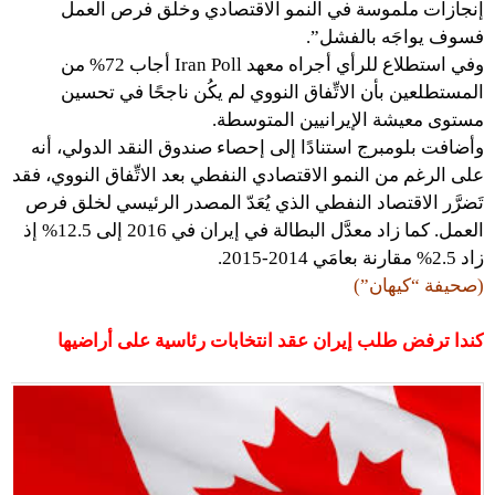
إنجازات ملموسة في النمو الاقتصادي وخلق فرص العمل
فسوف يواجَه بالفشل”.
وفي استطلاع للرأي أجراه معهد Iran Poll أجاب 72% من
المستطلعين بأن الاتِّفاق النووي لم يكُن ناجحًا في تحسين
مستوى معيشة ​​الإيرانيين المتوسطة.
وأضافت بلومبرج استنادًا إلى إحصاء صندوق النقد الدولي، أنه
على الرغم من النمو الاقتصادي النفطي بعد الاتِّفاق النووي، فقد
تَضرَّر الاقتصاد النفطي الذي يُعَدّ المصدر الرئيسي لخلق فرص
العمل. كما زاد معدَّل البطالة في إيران في 2016 إلى 12.5% إذ
زاد 2.5% مقارنة بعامَي 2014-2015.
(صحيفة “كيهان”)
كندا ترفض طلب إيران عقد انتخابات رئاسية على أراضيها