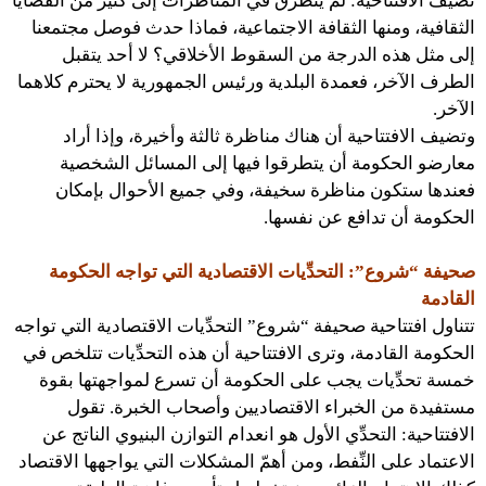
تضيف الافتتاحية: لم يُتَطرَّق في المناظرات إلى كثير من القضايا
الثقافية، ومنها الثقافة الاجتماعية، فماذا حدث فوصل مجتمعنا
إلى مثل هذه الدرجة من السقوط الأخلاقي؟ لا أحد يتقبل
الطرف الآخر، فعمدة البلدية ورئيس الجمهورية لا يحترم كلاهما
الآخر.
وتضيف الافتتاحية أن هناك مناظرة ثالثة وأخيرة، وإذا أراد
معارضو الحكومة أن يتطرقوا فيها إلى المسائل الشخصية
فعندها ستكون مناظرة سخيفة، وفي جميع الأحوال بإمكان
الحكومة أن تدافع عن نفسها.
صحيفة “شروع”: التحدِّيات الاقتصادية التي تواجه الحكومة
القادمة
تتناول افتتاحية صحيفة “شروع” التحدِّيات الاقتصادية التي تواجه
الحكومة القادمة، وترى الافتتاحية أن هذه التحدِّيات تتلخص في
خمسة تحدِّيات يجب على الحكومة أن تسرع لمواجهتها بقوة
مستفيدة من الخبراء الاقتصاديين وأصحاب الخبرة. تقول
الافتتاحية: التحدِّي الأول هو انعدام التوازن البنيوي الناتج عن
الاعتماد على النِّفط، ومن أهمّ المشكلات التي يواجهها الاقتصاد