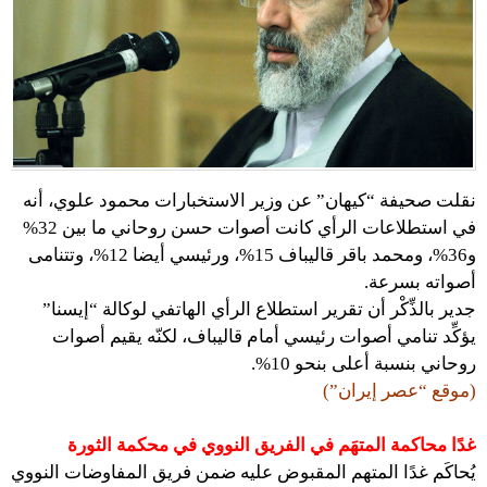
نقلت صحيفة “كيهان” عن وزير الاستخبارات محمود علوي، أنه
في استطلاعات الرأي كانت أصوات حسن روحاني ما بين 32%
و36%، ومحمد باقر قاليباف 15%، ورئيسي أيضا 12%، وتتنامى
أصواته بسرعة.
جدير بالذِّكْر أن تقرير استطلاع الرأي الهاتفي لوكالة “إيسنا”
يؤكِّد تنامي أصوات رئيسي أمام قاليباف، لكنّه يقيم أصوات
روحاني بنسبة أعلى بنحو 10%.
(موقع “عصر إيران”)
غدًا محاكمة المتهَم في الفريق النووي في محكمة الثورة
يُحاكَم غدًا المتهم المقبوض عليه ضمن فريق المفاوضات النووي