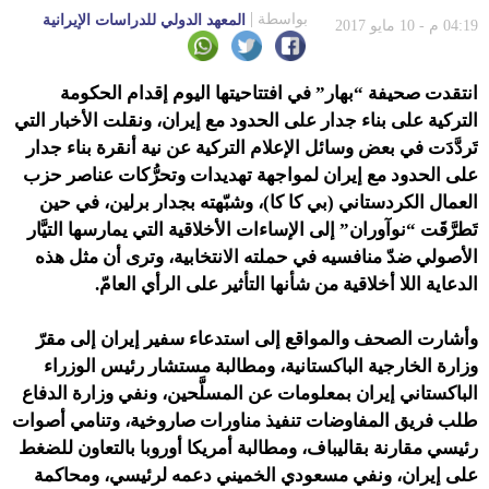
بواسطة
المعهد الدولي للدراسات الإيرانية
04:19 م - 10 مايو 2017
انتقدت صحيفة “بهار” في افتتاحيتها اليوم إقدام الحكومة
التركية على بناء جدار على الحدود مع إيران، ونقلت الأخبار التي
تَردَّدَت في بعض وسائل الإعلام التركية عن نية أنقرة بناء جدار
على الحدود مع إيران لمواجهة تهديدات وتحرُّكات عناصر حزب
العمال الكردستاني (بي كا كا)، وشبّهته بجدار برلين، في حين
تَطرَّقَت “نوآوران” إلى الإساءات الأخلاقية التي يمارسها التيَّار
الأصولي ضدّ منافسيه في حملته الانتخابية، وترى أن مثل هذه
الدعاية اللا أخلاقية من شأنها التأثير على الرأي العامّ.
وأشارت الصحف والمواقع إلى استدعاء سفير إيران إلى مقرّ
وزارة الخارجية الباكستانية، ومطالبة مستشار رئيس الوزراء
الباكستاني إيران بمعلومات عن المسلَّحين، ونفي وزارة الدفاع
طلب فريق المفاوضات تنفيذ مناورات صاروخية، وتنامي أصوات
رئيسي مقارنة بقاليباف، ومطالبة أمريكا أوروبا بالتعاون للضغط
على إيران، ونفي مسعودي الخميني دعمه لرئيسي، ومحاكمة