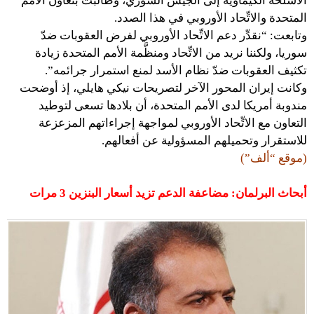
الأسلحة الكيماوية إلى الجيش السوري، وطالبت بتعاون الأمم
المتحدة والاتِّحاد الأوروبي في هذا الصدد.
وتابعت: “نقدِّر دعم الاتِّحاد الأوروبي لفرض العقوبات ضدّ
سوريا، ولكننا نريد من الاتِّحاد ومنظَّمة الأمم المتحدة زيادة
تكثيف العقوبات ضدّ نظام الأسد لمنع استمرار جرائمه”.
وكانت إيران المحور الآخر لتصريحات نيكي هايلي، إذ أوضحت
مندوبة أمريكا لدى الأمم المتحدة، أن بلادها تسعى لتوطيد
التعاون مع الاتِّحاد الأوروبي لمواجهة إجراءاتهم المزعزعة
للاستقرار وتحميلهم المسؤولية عن أفعالهم.
(موقع “ألف”)
أبحاث البرلمان: مضاعفة الدعم تزيد أسعار البنزين 3 مرات