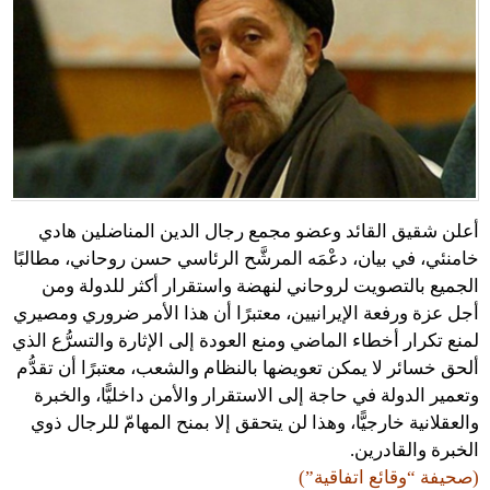
أعلن شقيق القائد وعضو مجمع رجال الدين المناضلين هادي
خامنئي، في بيان، دعْمَه المرشَّح الرئاسي حسن روحاني، مطالبًا
الجميع بالتصويت لروحاني لنهضة واستقرار أكثر للدولة ومن
أجل عزة ورفعة الإيرانيين، معتبرًا أن هذا الأمر ضروري ومصيري
لمنع تكرار أخطاء الماضي ومنع العودة إلى الإثارة والتسرُّع الذي
ألحق خسائر لا يمكن تعويضها بالنظام والشعب، معتبرًا أن تقدُّم
وتعمير الدولة في حاجة إلى الاستقرار والأمن داخليًّا، والخبرة
والعقلانية خارجيًّا، وهذا لن يتحقق إلا بمنح المهامّ للرجال ذوي
الخبرة والقادرين.
(صحيفة “وقائع اتفاقية”)