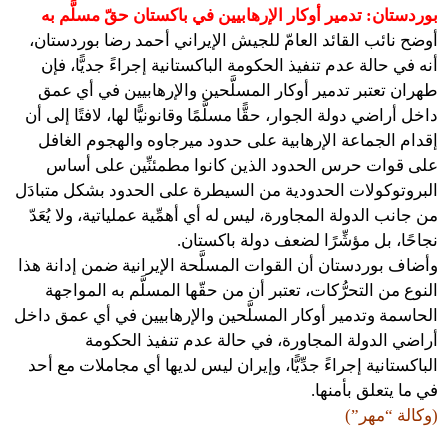
بوردستان: تدمير أوكار الإرهابيين في باكستان حقّ مسلَّم به
أوضح نائب القائد العامّ للجيش الإيراني أحمد رضا بوردستان،
أنه في حالة عدم تنفيذ الحكومة الباكستانية إجراءً جديًّا، فإن
طهران تعتبر تدمير أوكار المسلَّحين والإرهابيين في أي عمق
داخل أراضي دولة الجوار، حقًّا مسلَّمًا وقانونيًّا لها، لافتًا إلى أن
إقدام الجماعة الإرهابية على حدود ميرجاوه والهجوم الغافل
على قوات حرس الحدود الذين كانوا مطمئنِّين على أساس
البروتوكولات الحدودية من السيطرة على الحدود بشكل متبادَل
من جانب الدولة المجاورة، ليس له أي أهمِّية عملياتية، ولا يُعَدّ
نجاحًا، بل مؤشِّرًا لضعف دولة باكستان.
وأضاف بوردستان أن القوات المسلَّحة الإيرانية ضمن إدانة هذا
النوع من التحرُّكات، تعتبر أن من حقّها المسلَّم به المواجهة
الحاسمة وتدمير أوكار المسلَّحين والإرهابيين في أي عمق داخل
أراضي الدولة المجاورة، في حالة عدم تنفيذ الحكومة
الباكستانية إجراءً جدِّيًّا، وإيران ليس لديها أي مجاملات مع أحد
في ما يتعلق بأمنها.
(وكالة “مهر”)