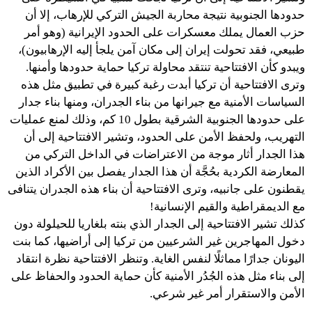
حدودها الجنوبية نتيجة محاربة الجيش التركي للإرهاب، إلا أن
حزب العمال يملك معسكرات على الحدود الإيرانية (وهو أمر
طبيعي، فقد تحولت إيران إلى مكان آمن يلجأ إليه الإرهابيون)،
ويبدو كأن الافتتاحية تنتقد محاولة تركيا حماية حدودها وأمنها.
وترى الافتتاحية أن تركيا أبدت رغبة كبيرة في تطبيق مثل هذه
السياسات الأمنية مع جيرانها من بناء الجدران، ومنها بناء جدار
على حدودها الجنوبية الشرقية بطول 10 كم، وذلك لمنع عمليات
التهريب، ولحفظ الأمن على الحدود، وتشير الافتتاحية إلى أن
هذا الجدار أثار موجة من الاعتراضات في الداخل التركي من
المعارضة الكردية بحُجَّة أن هذا الجدار يفصل بين الأكراد الذين
يقطنون على جانبيه، وترى الافتتاحية أن بناء هذه الجدران يتنافى
مع الديمقراطية والقيم الإنسانية!
كذلك تشير الافتتاحية إلى الجدار الذي بنته بلغاريا للحيلولة دون
دخول المهاجرين غير الشرعيين من تركيا إلى أراضيها، كما بنت
اليونان جدارًا مماثلًا لنفس الغاية. وتنظر الافتتاحية نظرة انتقاد
إلى بناء مثل هذه الجُدُر الأمنية كأن حماية الحدود والحفاظ على
الأمن والاستقرار أمر غير شرعي.