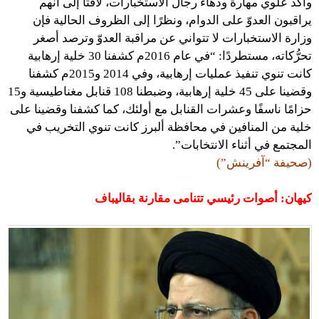
وأكّد علوي مهارة ودهاء رجال الاستخبارات، لافتًا إلى أنهم
يراقبون العدوّ على الدوام، ونظرًا إلى الظروف الحالية فإن
وزارة الاستخبارات لا تتواني عن مراقبة العدوّ وترصد أصغر
تحرُّكاته، مستطردًا: “في عام 2016م كشفنا 30 خلية إرهابية
كانت تنوي تنفيذ عمليات إرهابية، وفي 2014 و2015م كشفنا
وقضينا على 45 خلية إرهابية، وضبطنا 108 قنابل مغناطيسية و15
حزامًا ناسفًا وعشرات القنابل مع أولئك، كما كشفنا وقضينا على
خلية من المنافين في محافظة ألبرز كانت تنوي التخريب في
المجتمع في أثناء الانتخابات”.
(صحيفة “آفرينش”)
كيهان: أصوات رئيسي تتنامى مقارنة بقاليباف