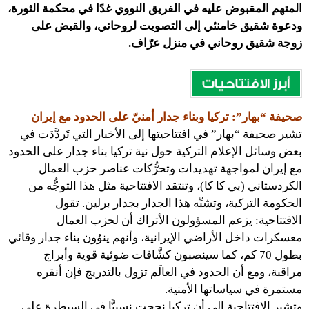
المتهم المقبوض عليه في الفريق النووي غدًا في محكمة الثورة،
ودعوة شقيق خامنئي إلى التصويت لروحاني، والقبض على
زوجة شقيق روحاني في منزل عرّاف.
صحيفة “بهار”: تركيا وبناء جدار أمنيّ على الحدود مع إيران
تشير صحيفة “بهار” في افتتاحيتها إلى الأخبار التي تَردَّدَت في
بعض وسائل الإعلام التركية حول نية تركيا بناء جدار على الحدود
مع إيران لمواجهة تهديدات وتحرُّكات عناصر حزب العمال
الكردستاني (بي كا كا)، وتنتقد الافتتاحية مثل هذا التوجُّه من
الحكومة التركية، وتشبِّه هذا الجدار بجدار برلين. تقول
الافتتاحية: يزعم المسؤولون الأتراك أن لحزب العمال
معسكرات داخل الأراضي الإيرانية، وأنهم ينوُون بناء جدار وقائي
بطول 70 كم، كما سينصبون كشَّافات ضوئية قوية وأبراج
مراقبة، ومع أن الحدود في العالَم تزول بالتدريج فإن أنقره
مستمرة في سياساتها الأمنية.
وتشير الافتتاحية إلى أن تركيا نجحت نسبيًّا في السيطرة على