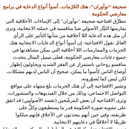
صحيفة “نوآوران”: هتك الحُرُمات.. أسوأ أنواع الدعاية في برامج
معارضي الحكومة
تتطرَّق افتتاحية صحيفة “نوآوران” إلى الإساءات الأخلاقية التي
يمارسها التيَّار الأصولي ضدّ منافسيه في حملته الانتخابية، وترى
أن مثل هذه الدعاية اللا أخلاقية من شأنها التأثير على الرأي
العامّ. تقول الافتتاحية: إن أسوأ أنواع الدعايات الانتخابية هتك
الحرمات والممارسات اللا أخلاقية التي يمكن مشاهدتها في
جميع دعايات معارضي الحكومة، فعلى سبيل المثال يتحدث
منافسو روحاني باستمرار عن الفقر الشديد ويحاولون إظهار
أوضاع الناس كأسوأ ما يمكن، صحيح أن الناس لديهم مشكلات،
لكن ليس كما يُصوّرونه.
وتشير الافتتاحية إلى أن هتك الحرمات بلغ منتهاه على مواقع
التواصل الاجتماعي، وذلك من خلال الفيديوهات والمنشورات،
وترى الافتتاحية أن بعض المرشّحين (تقصد الأصوليين) قد اتفق
على تشويه صورة الحكومة قدر ما يستطيعون وكلٌّ على
طريقته، وفي حين أنهم يتحدثون عن الأخلاق فإنهم سلكوا
طريقًا لا أخلاقيًّا في دعايتهم الانتخابية.