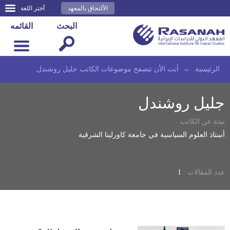
الألتحاق بالمعهد
أختر اللغة
البحث
القائمه
الرئيسية
←
أنت الأن تتصفح موضوعات الكاتب جليل روشندل
جليل روشندل
نبذة عن الكاتب
أستاذ العلوم السياسية في جامعة كاورلينا الشرقية
عدد المقالات :
1