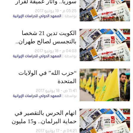
سوريا.. وآثار عميقة لقرار
“الشيوخ” على اقتصاد إيران
05:25 م - 19 يونيو 2017
بواسطة
المعهد الدولي للدراسات الإيرانية
الكويت تدين 21 شخصا
بالتجسس لصالح طهران..
وممر نقل بين إيران
04:03 م - 18 يونيو 2017
بواسطة
المعهد الدولي للدراسات الإيرانية
وأفغانستان والهند
“حزب الله” في الولايات
المتحدة
11:41 ص - 18 يونيو 2017
بواسطة
المعهد الدولي للدراسات الإيرانية
اتهام الحرس بالتقصير في
حماية البرلمان.. و15 مليون
عاطل في إيران
04:21 م - 17 يونيو 2017