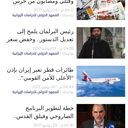
وقتلى ومصابون من حرس
الحدود في اشتباكات مسلحة
04:17 م - 04 يوليو 2017
بواسطة
المعهد الدولي للدراسات الإيرانية
رئيس البرلمان يلمح إلى
تعديل الدستور.. وخفض سعر
الغاز المصدر لتركيا 25%
04:06 م - 03 يوليو 2017
بواسطة
المعهد الدولي للدراسات الإيرانية
طائرات قطر تعبر إيران بإذن
“الأعلى للأمن القومي”..
وتغيير المسؤول الأمني عن
04:44 م - 02 يوليو 2017
بواسطة
المعهد الدولي للدراسات الإيرانية
العاصمة
خطة لتطوير البرنامج
الصاروخي وفيلق القدس..
وإيران تتهم أمريكا بالتلاعب
03:41 م - 29 يونيو 2017