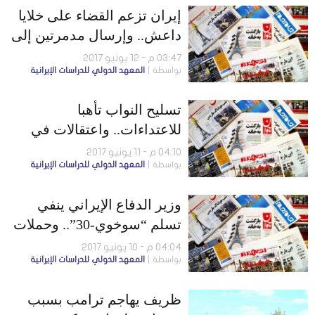
إيران تزعم القضاء على خلايا
داعش.. وإرسال مدمرتين إلى
سواحل عمان
03:47 م - 12 يونيو 2017
بواسطة
المعهد الدولي للدراسات الإيرانية
تسليح النواب تأهبا
للاعتداءات.. واعتقالات في
كردستان بسبب حادثة طهران
04:10 م - 11 يونيو 2017
بواسطة
المعهد الدولي للدراسات الإيرانية
وزير الدفاع الإيراني ينفي
تسلم “سوخوي-30”.. وحملات
لاعتقال العناصر المسلحة
04:04 م - 10 يونيو 2017
بواسطة
المعهد الدولي للدراسات الإيرانية
ظريف يهاجم ترامب بسبب