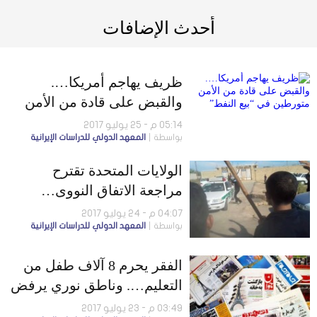
أحدث الإضافات
ظريف يهاجم أمريكا….
والقبض على قادة من الأمن
متورطين في “بيع النفط”
05:14 م - 25 يوليو 2017
بواسطة
المعهد الدولي للدراسات الإيرانية
الولايات المتحدة تقترح
مراجعة الاتفاق النووى…
وافتتاح قاعدة جوية جديدة
04:07 م - 24 يوليو 2017
بواسطة
المعهد الدولي للدراسات الإيرانية
للحرس الثوري
الفقر يحرم 8 آلاف طفل من
التعليم…. وناطق نوري يرفض
المشاركة في حكومة روحاني
03:49 م - 23 يوليو 2017