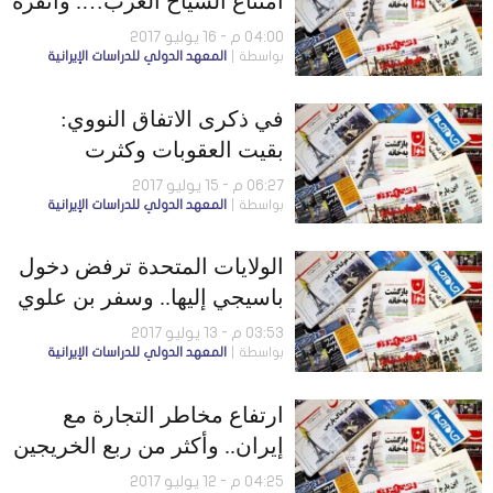
امتناع السياح العرب…. وأنقرة
تطلب طهران بالتعاون في
04:00 م - 16 يوليو 2017
بواسطة
المعهد الدولي للدراسات الإيرانية
نقل البضائع للدوحة
في ذكرى الاتفاق النووي:
بقيت العقوبات وكثرت
البطالة… و60% من مؤسسات
06:27 م - 15 يوليو 2017
بواسطة
المعهد الدولي للدراسات الإيرانية
الإنتاج مغلقة
الولايات المتحدة ترفض دخول
باسيجي إليها.. وسفر بن علوي
يحمل رسالة
03:53 م - 13 يوليو 2017
بواسطة
المعهد الدولي للدراسات الإيرانية
ارتفاع مخاطر التجارة مع
إيران.. وأكثر من ربع الخريجين
عاطلون عن العمل
04:25 م - 12 يوليو 2017