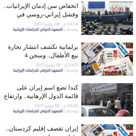
انخفاض سن إدمان الإيرانيات..
وفشل إيراني-روسي في
الاتفاق على شراء طوربينات
04:34 م - 08 يوليو 2017
بواسطة
المعهد الدولي للدراسات الإيرانية
برلمانية تكشف انتشار تجارة
بيع الأطفال.. وسجن 4
مسيحيين بتهمة تهديد الأمن
04:31 م - 06 يوليو 2017
بواسطة
المعهد الدولي للدراسات الإيرانية
القومي
كندا تضع اسم إيران على
قائمة الدول الإرهابية.. وارتفاع
معدلات الانتحار في إيران
03:43 م - 05 يوليو 2017
بواسطة
المعهد الدولي للدراسات الإيرانية
إيران تقصف إقليم كردستان..