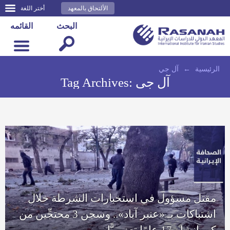
الألتحاق بالمعهد
أختر اللغة
البحث
القائمه
الرئيسية
←
آل جي
آل جي
Tag Archives:
مقتل مسؤول في استخبارات الشرطة خلال
اشتباكات بـ «عنبر آباد».. وسجن 3 محتجِّين من
كرمانشاه 17 عامًا تعزيريًّا