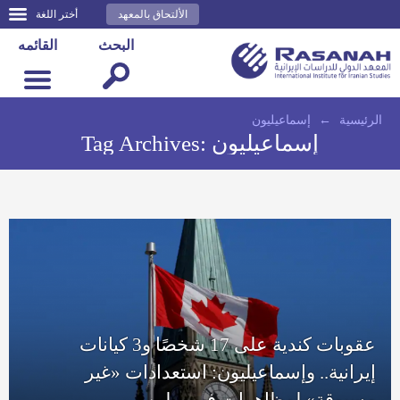
الألتحاق بالمعهد
أختر اللغة
البحث
القائمه
الرئيسية
←
إسماعيليون
إسماعيليون
Tag Archives:
عقوبات كندية على 17 شخصًا و3 كيانات
إيرانية.. وإسماعيليون: استعدادات «غير
مسبوقة» لمظاهرات في برلين