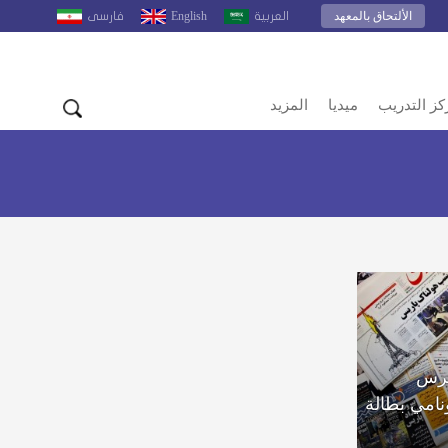
الألتحاق بالمعهد
English
العربية
فارسى
كز التدريب
ميديا
المزيد
حرس
نامي بطالة