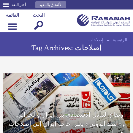
الألتحاق بالمعهد
أختر اللغة
البحث
القائمه
الرئيسية
←
إصلاحات
إصلاحات
Tag Archives:
ارتفاع التبادل الاقتصادي بين إيران والجزائر..
و«النقد الدولي» يعلن حاجة إيران إلى إصلاحات
اقتصادية