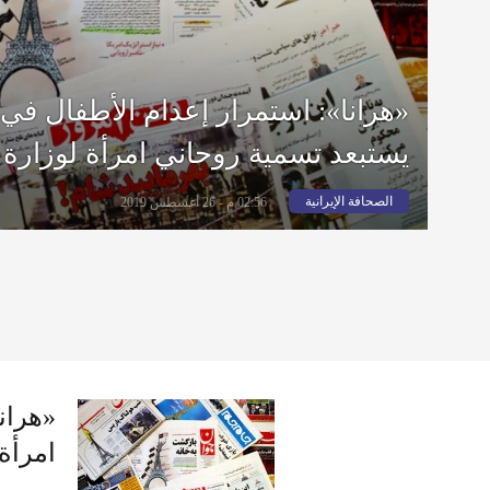
«هرانا»: استمرار إعدام الأطفال في إ
يستبعد تسمية روحاني امرأة لوزارة ا
الصحافة الإيرانية
02:56 م - 26 أغسطس 2019
«هران
امرأة 