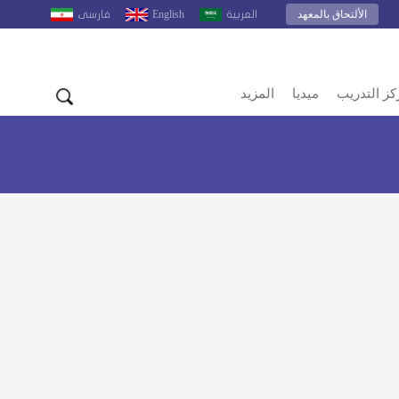
الألتحاق بالمعهد
English
العربية
فارسى
كز التدريب
ميديا
المزيد