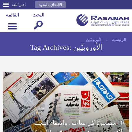
الألتحاق بالمعهد
أختر اللغة
البحث
القائمه
الرئيسية
←
الأوروبيّين
الأوروبيّين
Tag Archives:
50 مسجونًا كل ساعة.. وانعقاد اللجنة
الاقتصادية مع قطر بعد توقف 13 عامًا