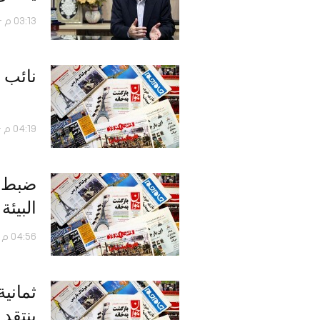
03:13 م - 05 ديسمبر 2016
نائب 
04:19 م - 05 نوفمبر 2016
ضبط م
البيئة
04:56 م - 19 أكتوبر 2016
ثماني
ينتقد 