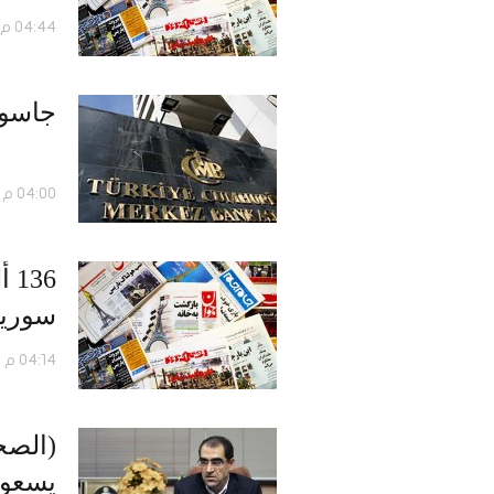
04:44 م - 13 أغسطس 2017
جاسوس
04:00 م - 31 مايو 2017
36
سوريا
04:14 م - 17 ديسمبر 2016
يسعون ل