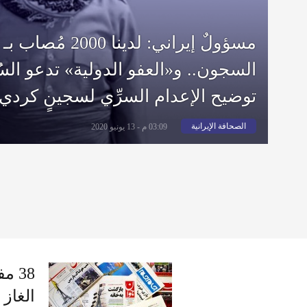
مسؤولٌ إيراني: لدينا 
السجون.. و«العفو الدولية» تدعو السُ
توضيح الإعدام السرِّي لسجينٍ كردي
الصحافة الإيرانية
03:09 م - 13 يونيو 2020
38 
الغاز