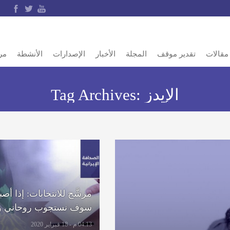
مقالات
تقدير موقف
المجلة
الأخبار
الإصدارات
الأنشطة
مر
الإيدز
Tag Archives:
مرشَّح للانتخابات: إذا أصبح
سوف نستجوب روحاني ون
ومسؤول: 15 عامًا سن
04:13 م - 18 فبراير 2020