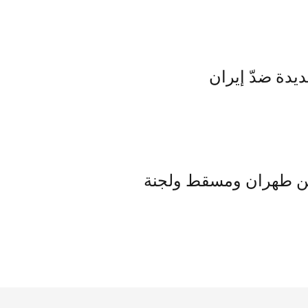
يدة ضدّ إيران
 خط بحري بين طهران ومسقط ولجنة