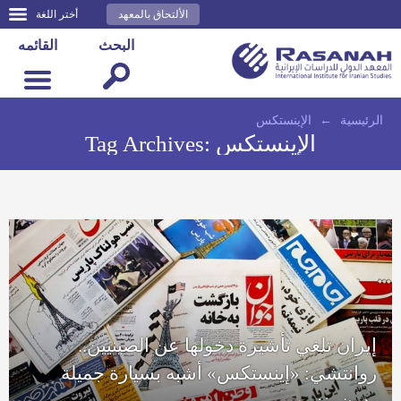
الألتحاق بالمعهد
أختر اللغة
البحث
القائمه
الرئيسية
←
الإينستكس
الإينستكس
Tag Archives:
إيران تلغي تأشيرة دخولها عن الصينيين..
روانتشي: «إينستكس» أشبه بسيارة جميلة
بدون بنزين