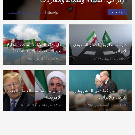
مقالات
بواسطة
د.محمد بن صقر السلمي
خارطة الطريق للحوار السعودي-
هل تدفع الولاياتُ المتحدة الخليجَ
الإيراني
نحو الاستقلالية الإستراتيجية؟
06:29 م - 12 يوليو 2022
02:23 م - 07 أبريل 2022
العرب بين كماشتَي المشروعين
إيران بين سياسة العصا والجزرة
التركي والإيراني
الأمريكية
11:08 م - 03 أغسطس 2020
12:39 ص - 14 مايو 2019