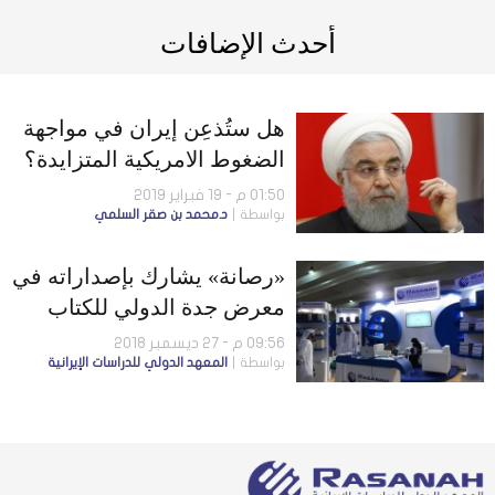
أحدث الإضافات
هل ستُذعِن إيران في مواجهة
الضغوط الامريكية المتزايدة؟
01:50 م - 19 فبراير 2019
بواسطة
د.محمد بن صقر السلمي
«رصانة» يشارك بإصداراته في
معرض جدة الدولي للكتاب
09:56 م - 27 ديسمبر 2018
بواسطة
المعهد الدولي للدراسات الإيرانية