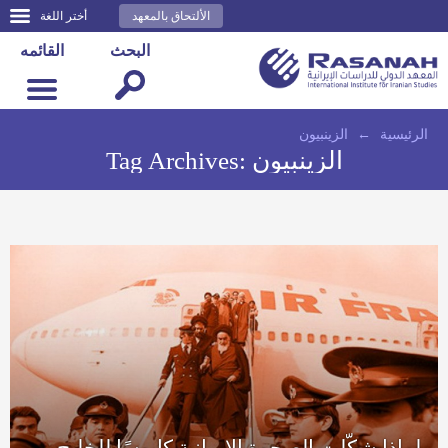
الألتحاق بالمعهد
أختر اللغة
البحث
القائمه
الرئيسية
←
الزينبيون
الزينبيون
Tag Archives:
لماذا شكّلت الصحوة الإيرانية كابوسًا للخليج