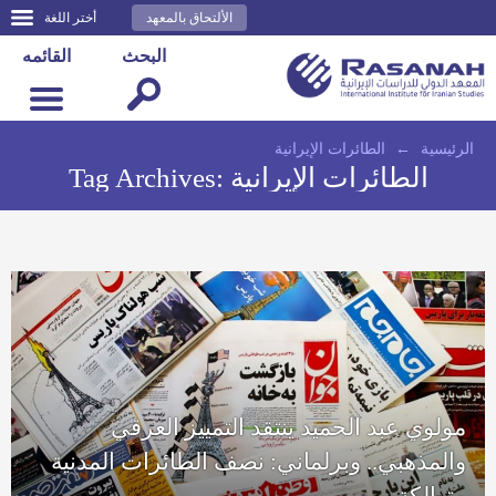
الألتحاق بالمعهد
أختر اللغة
البحث
القائمه
الرئيسية
←
الطائرات الإيرانية
الطائرات الإيرانية
Tag Archives:
مولوي عبد الحميد ينتقد التمييز العرقي
والمذهبي.. وبرلماني: نصف الطائرات المدنية
متهالكة