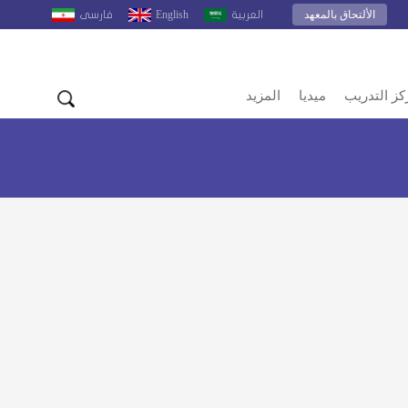
الألتحاق بالمعهد
English
العربية
فارسى
كز التدريب
ميديا
المزيد