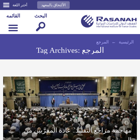
الألتحاق بالمعهد
أختر اللغة
البحث
القائمه
الرئيسية
←
المرجع
المرجع
Tag Archives:
مهاجمة مراجع التقليد.. عادة المقرَّبين من
المرشد