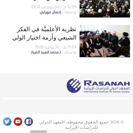
12:36 م - 04 نوفمبر 2018
بواسطة
إحسان مهرابي
نظرية الأعلميَّة في الفكر
الشيعي وأزمة اختيار الولي
الفقيه
11:24 ص - 18 يوليو 2018
بواسطة
د.محمد السيد الصياد
© 2026 جميع الحقوق محفوظة, المعهد الدولي
للدراسات الإيرانية