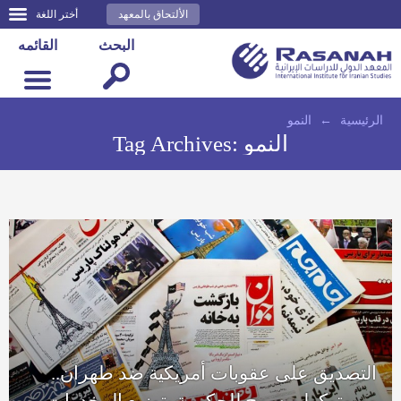
الألتحاق بالمعهد
أختر اللغة
البحث
القائمه
الرئيسية
←
النمو
النمو
Tag Archives:
التصديق على عقوبات أمريكية ضد طهران..
وبروتوكول يسمح للحكومة بتوزيع المخدرات