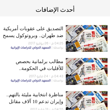
أحدث الإضافات
التصديق على عقوبات أمريكية
ضد طهران.. وبروتوكول يسمح
للحكومة بتوزيع المخدرات
04:25 م - 26 يوليو 2017
بواسطة
المعهد الدولي للدراسات الإيرانية
مطالب برلمانية بحصص
للأقليات في الحكومة..
والعقوبات النووية أول اختبار
04:43 م - 24 مايو 2017
بواسطة
المعهد الدولي للدراسات الإيرانية
لترامب
مناظرة انتخابية مليئة بالتهم..
وإيران تدعم 10 آلاف مقاتل
أجنبي في سوريا
04:55 م - 13 مايو 2017