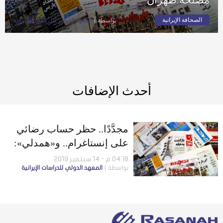
الصحافة الإيرانية
بواسطة
المعهد الدولي للدراسات الإيرانية
أحدث الإضافات
مجدَّدًا.. حظر حساب رضائي
على إنستاغرام.. و«همدلي»:
رسائل عزل بولتون ليست في
04:18 م - 14 سبتمبر 2019
بواسطة
المعهد الدولي للدراسات الإيرانية
مصلحة طهران