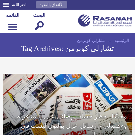
الألتحاق بالمعهد
أختر اللغة
البحث
القائمه
الرئيسية
←
تشارلي كوبرمن
تشارلي كوبرمن
Tag Archives:
مجدَّدًا.. حظر حساب رضائي على إنستاغرام..
و«همدلي»: رسائل عزل بولتون ليست في
مصلحة طهران