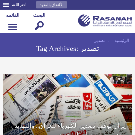
الألتحاق بالمعهد
أختر اللغة
البحث
القائمه
الرئيسية
←
تصدير
تصدير
Tag Archives:
إيران توقف تصدير الكهرباء للعراق.. والتهديد
بـ«هرمز» يعود إلى المشهد