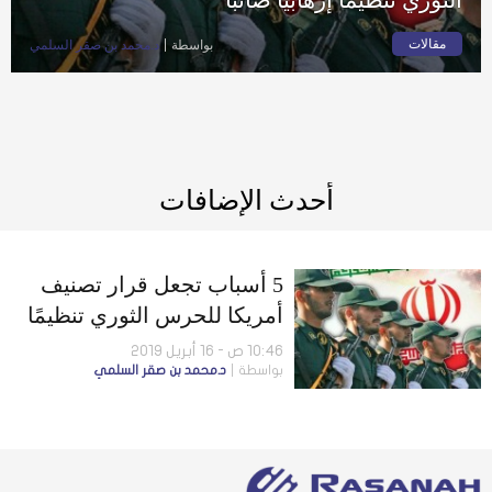
مقالات
بواسطة
د.محمد بن صقر السلمي
أحدث الإضافات
5 أسباب تجعل قرار تصنيف
أمريكا للحرس الثوري تنظيمًا
إرهابيًا صائبًا
10:46 ص - 16 أبريل 2019
بواسطة
د.محمد بن صقر السلمي