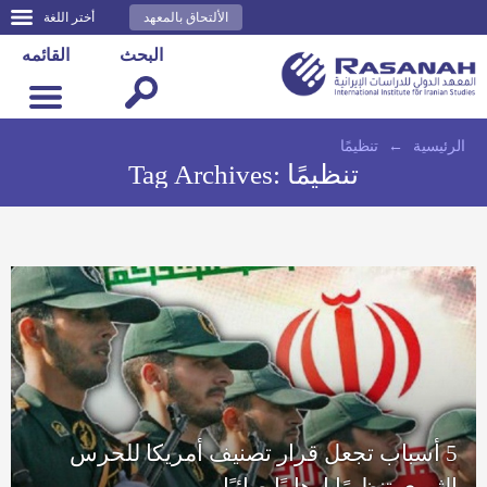
الألتحاق بالمعهد
أختر اللغة
البحث
القائمه
الرئيسية
←
تنظيمًا
تنظيمًا
Tag Archives:
5 أسباب تجعل قرار تصنيف أمريكا للحرس
الثوري تنظيمًا إرهابيًا صائبًا