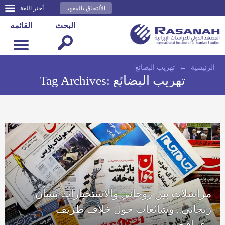
الألتحاق بالمعهد
أختر اللغة
البحث
القائمه
الرئيسية
←
تهريب البضائع
تهريب البضائع
Tag Archives:
مراسلات بين روحاني والاستخبارات بشأن
زنجاني.. وشائعات حول خلاف ظريف
وعراقجي